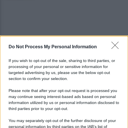
Do Not Process My Personal Information
Vandalizzata la villa intitolata a Falcone e
Borsellino, il caso in Parlamento
If you wish to opt-out of the sale, sharing to third parties, or
processing of your personal or sensitive information for
Brutto incidente stradale fra tre veicoli:
targeted advertising by us, please use the below opt-out
conducenti in ospedale
section to confirm your selection.
Please note that after your opt-out request is processed you
may continue seeing interest-based ads based on personal
information utilized by us or personal information disclosed to
third parties prior to your opt-out.
You may separately opt-out of the further disclosure of your
personal information by third parties on the IAB’s list of