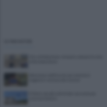
ULTIME NOTIZIE
Choc nel Salernitano: rinvenuto cadavere in stato
di decomposizione
Allontanato dall'Esercito per molestie ai
viaggiatori: tensione alla stazione
Il Cilento alza gli occhi al cielo: una serata per
osservare Saturno