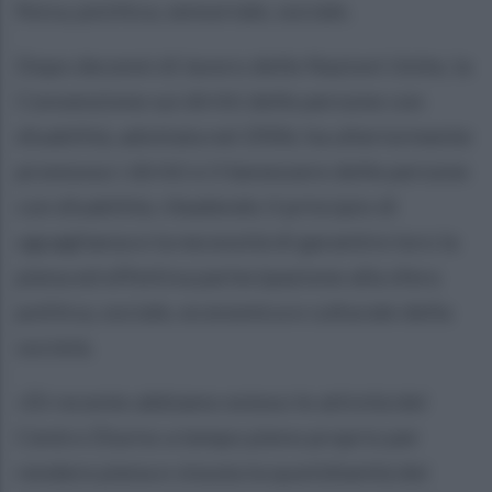
fisica, psichica, sensoriale, sociale.
Dopo decenni di lavoro delle Nazioni Unite, la
Convenzione sui diritti delle persone con
disabilità, adottata nel 2006, ha ulteriormente
promosso i diritti e il benessere delle persone
con disabilità, ribadendo il principio di
uguaglianza e la necessità di garantire loro la
piena ed effettiva partecipazione alla sfera
politica, sociale, economica e culturale della
società.
«Di recente abbiamo esteso le attività del
Centro Diurno a tempo pieno proprio per
rendere piena e vissuta la quotidianità dei