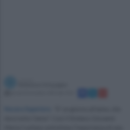
a cura di
Redazione Ottopagine
giovedì 30 novembre 2023 alle 13:22
Nocera Superiore
.
"E' un giorno all’anno, che
dura tutto l’anno". Così il Sindaco Giovanni
Maria Cuofano sottolinea l’importanza di una