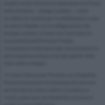
disabili anche attraverso esperienze al di fuori
della struttura – spiega Cuofano – com’è
accaduto di recente per la vendemmia e come
accadrà a Natale con la raffigurazione del
presepe vivente, in linea con il principio di
accessibilità dell’Articolo 9 della
Convenzione Internazionale che promuove la
partecipazione piena a tutti gli aspetti della
vita e dello sviluppo.
Il Centro Diurno per Persone con Disabilità
Nuceria Inclusiva è l'evoluzione del servizio
territoriale di centro ludico-ricreativo, è
rivolto a persone con disabilità con diversi
profili di autosufficienza.