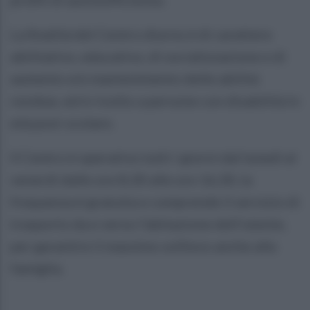
La finalità del Centro diurno è di carattere
abilitativo, educativo, di socializzazione e di
aumento e/o mantenimento delle abilità
residue, ed è rivolto a persone con disabilità in
età post-scolare.
Il Centro è operativo tutti i giorni dal lunedì al
venerdì dalle ore 8,30 alle ore 16,30, la
frequenza è gratuita e comprende il servizio di
trasporto da e verso l'abitazione dell'utente,
per garantire il massimo sollievo anche alla
famiglia.