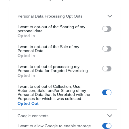
downstream participants.
Personal Data Processing Opt Outs
This information may also be disclosed by us to third parties
on the IAB’s List of Downstream Participants that may further
I want to opt-out of the Sharing of my
disclose it to other third parties.
personal data.
Opted In
Please note that this website/app uses one or more Google
services and may gather and store information including but
I want to opt-out of the Sale of my
Personal Data.
not limited to your visit or usage behaviour. You may click to
Opted In
grant or deny consent to Google and its third-party tags to
use your data for below specified purposes in below Google
I want to opt-out of processing my
consent section.
Personal Data for Targeted Advertising.
Opted In
I want to opt-out of Collection, Use,
Retention, Sale, and/or Sharing of my
Personal Data that Is Unrelated with the
Purposes for which it was collected.
Opted Out
Google consents
I want to allow Google to enable storage