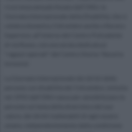
ricorrenza annuale fissata dall’ONU, la
Giornata Internazionale della Disabilità, che si
celebra domenica 3 dicembre anche a Nocera
Superiore, all’interno del Centro Polivalente
di via Russo, con una serata dedicata ai
“ragazzi speciali” del Centro Diurno ‘Nuceria
Inclusiva’.
La Giornata internazionale dei diritti delle
persone con disabilità del 3 dicembre, istituita
nel 1992 dall’ONU nasce per sensibilizzare le
persone sul tema della diversità e del suo
valore, dei diritti inalienabili di ogni essere
umano, indipendentemente dalla condizione