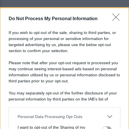
Do Not Process My Personal Information
Vandalizzata la villa intitolata a Falcone e
Borsellino, il caso in Parlamento
If you wish to opt-out of the sale, sharing to third parties, or
processing of your personal or sensitive information for
Brutto incidente stradale fra tre veicoli:
targeted advertising by us, please use the below opt-out
conducenti in ospedale
section to confirm your selection.
Please note that after your opt-out request is processed you
may continue seeing interest-based ads based on personal
information utilized by us or personal information disclosed to
third parties prior to your opt-out.
You may separately opt-out of the further disclosure of your
personal information by third parties on the IAB’s list of
downstream participants.
Personal Data Processing Opt Outs
This information may also be disclosed by us to third parties
on the IAB’s List of Downstream Participants that may further
I want to opt-out of the Sharing of my