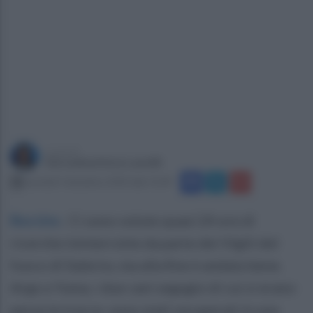
a cura di
Giovanbattista Lanzilli
martedì 3 dicembre 2024 alle 15:09
Buccino
.
Ci sono volute quasi 24 ore di
ricerche ininterrotte da parte dei Vigili del
fuoco di Salerno, ma alla fine è andata bene.
Argo e Yuma, i due cani segugio di cui si erano
perse le tracce, sono stati recuperati in una