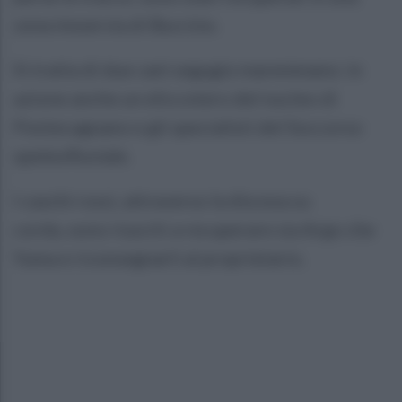
zona imoervia di Buccino.
Si tratta di due cani segugio maremmano: in
azione anche un eliccotero del nucleo di
Pontecagnano e gli specialisti del Soccorso
speleofluviale.
I caschi rossi, attraverso la discesa su
corda, sono riusciti a recuperare sia Argo che
Yuma e riconsegnarli al proprietario.