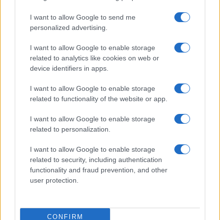
I want to allow Google to send me
personalized advertising.
I want to allow Google to enable storage
related to analytics like cookies on web or
device identifiers in apps.
I want to allow Google to enable storage
related to functionality of the website or app.
I want to allow Google to enable storage
CHI SIAMO
CONTATTI
PUBBLICITÀ
LAVORA CON NOI
related to personalization.
PRIVACY / COOKIE POLICY
PREFERENZE PRIVACY
I want to allow Google to enable storage
OTTO CHANNEL
related to security, including authentication
functionality and fraud prevention, and other
user protection.
Registrazione del Tribunale di Avellino n. 331 del 23/11/1995
Iscritto al Registro degli Operatori di Comunicazione n. 37512
© Riproduzione Riservata – Ne è consentita esclusivamente una
CONFIRM