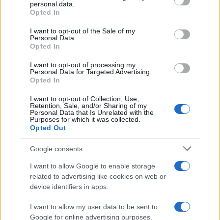
disclose it to other third parties.
personal data.
Opted In
Please note that this website/app uses one or more Google
services and may gather and store information including but
I want to opt-out of the Sale of my
Personal Data.
not limited to your visit or usage behaviour. You may click to
Opted In
grant or deny consent to Google and its third-party tags to
use your data for below specified purposes in below Google
I want to opt-out of processing my
consent section.
Personal Data for Targeted Advertising.
Opted In
I want to opt-out of Collection, Use,
Retention, Sale, and/or Sharing of my
Personal Data that Is Unrelated with the
Purposes for which it was collected.
Opted Out
Google consents
I want to allow Google to enable storage
related to advertising like cookies on web or
device identifiers in apps.
I want to allow my user data to be sent to
Google for online advertising purposes.