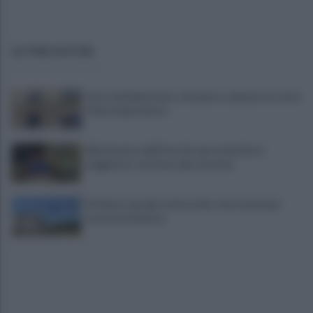
ULTIME NOTIZIE
Choc nel Salernitano: rinvenuto cadavere in stato
di decomposizione
Allontanato dall'Esercito per molestie ai
viaggiatori: tensione alla stazione
Il Cilento alza gli occhi al cielo: una serata per
osservare Saturno