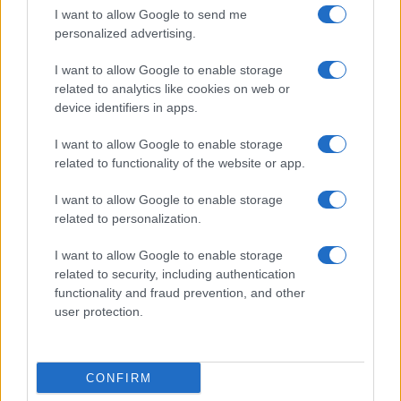
I want to allow Google to send me
personalized advertising.
I want to allow Google to enable storage
related to analytics like cookies on web or
device identifiers in apps.
I want to allow Google to enable storage
related to functionality of the website or app.
I want to allow Google to enable storage
CHI SIAMO
CONTATTI
PUBBLICITÀ
LAVORA CON NOI
related to personalization.
PRIVACY / COOKIE POLICY
PREFERENZE PRIVACY
I want to allow Google to enable storage
OTTO CHANNEL
related to security, including authentication
functionality and fraud prevention, and other
user protection.
Registrazione del Tribunale di Avellino n. 331 del 23/11/1995
Iscritto al Registro degli Operatori di Comunicazione n. 37512
© Riproduzione Riservata – Ne è consentita esclusivamente una
CONFIRM
riproduzione parziale con citazione della fonte corretta