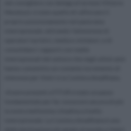
dal consigliere con delega al turismo Vittorio
Mendozzi, è stato quello di rafforzare il
proprio posizionamento nel panorama
internazionale, attirando l’attenzione di
operatori turistici, media e visitatori, e di
consolidare i rapporti con realtà
internazionali del settore che negli ultimi anni
hanno consentito un costante incremento di
interesse per Vietri e la Costiera Amalfitana.
«Essere presenti a FITUR è stato un passo
fondamentale per far conoscere ancora di più
la nostra bellissima cittadina a livello
internazionale. La Costiera Amalfitana è una
delle destinazioni più amate al mondo e Vietri