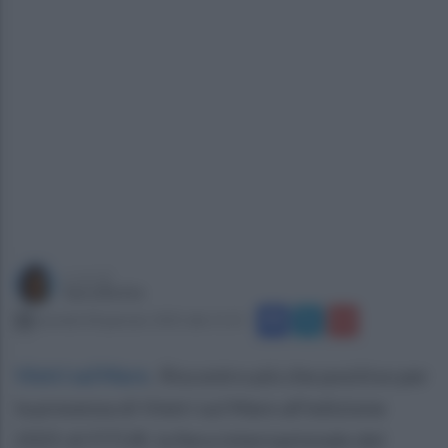
a cura di
Sara Botte
martedì 28 gennaio 2025 alle 11:15
Vietri sul Mare
.
Riscontro più che positivo per
la presenza di Vietri sul Mare all’edizione
2025 di FITUR, la fiera internazionale del