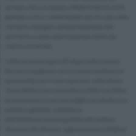
turismo che si è tenuta a Madrid dal 22 al 26
gennaio scorsi, confermando ancora una volta
il proprio impegno nella promozione del
territorio e nella valorizzazione delle sue
risorse turistiche.
L’idea di partecipare all’importante evento
fieristico spagnolo con lo stand condiviso in
partnership con il tour operator salernitano
Travel Before ha consentito a Vietri sul Mare
di presentare le sue meraviglie turistiche a un
pubblico globale. L’obiettivo
dell’amministrazione guidata dal sindaco
Giovanni De Simone, rappresentata a Madrid