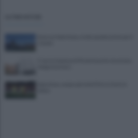
ULTIME NOTIZIE
Avversari Salernitana, rischio penalizzazione per il
Catania
E' morto il pedone di 94 anni investito da un'auto,
indaga la procura
Salernitana, sempre più vicini D’Ursi e Ciotti: le
ultime