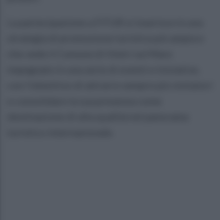
La partecipazione a FITUR si inserisce in una
strategia di promozione turistica più ampia e
che vede il Comune di Vietri sul Mare
impegnato in una serie di eventi e iniziative,
con l’obiettivo di attrarre sempre più visitatori
e consolidare la sua presenza come
destinazione di alta qualità nel panorama
turistico internazionale.