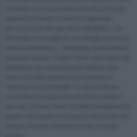
sul Mare, con la sua tradizione unica e la sua
ospitalità, ha tutte le carte in regola per
attrarre turisti da ogni parte del globo – ha
affermato il consigliere con delega al turismo
Vittorio Mendozzi – Dobbiamo anche tenere
presente che per l’Italia il 2025 sarà l’anno del
Giubileo e per la provincia di Salerno sarà
l’anno dell’affermazione dell’aeroporto
“Salerno Costa D’Amalfi”. Ci sarà un flusso
straordinario di persone nel nostro paese e
non solo a Roma. Vietri Sul Mare beneficerà di
questo entusiasmo e di questa attenzione del
settore, il nostro obiettivo è farci trovare
pronti».