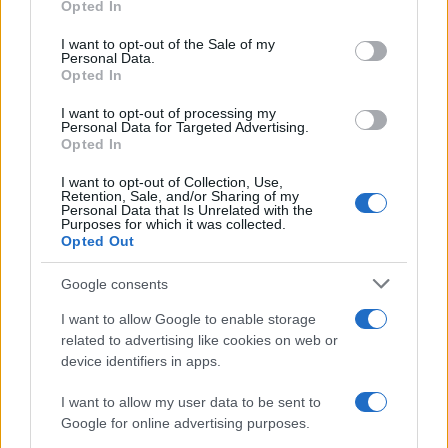
Opted In
Please note that this website/app uses one or more Google
services and may gather and store information including but
I want to opt-out of the Sale of my
Personal Data.
not limited to your visit or usage behaviour. You may click to
Opted In
grant or deny consent to Google and its third-party tags to
use your data for below specified purposes in below Google
I want to opt-out of processing my
consent section.
Personal Data for Targeted Advertising.
Opted In
I want to opt-out of Collection, Use,
Retention, Sale, and/or Sharing of my
Personal Data that Is Unrelated with the
Purposes for which it was collected.
Opted Out
Google consents
I want to allow Google to enable storage
related to advertising like cookies on web or
device identifiers in apps.
I want to allow my user data to be sent to
Google for online advertising purposes.