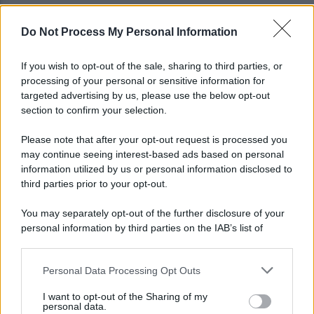
Do Not Process My Personal Information
Golemic: "Salernitana, ti lascio un pezzo di cuore.
Adesso voglio solo giocare"
If you wish to opt-out of the sale, sharing to third parties, or
processing of your personal or sensitive information for
VIDEO | Collisione nelle acque della Costiera,
targeted advertising by us, please use the below opt-out
gozzo affonda
section to confirm your selection.
Please note that after your opt-out request is processed you
may continue seeing interest-based ads based on personal
information utilized by us or personal information disclosed to
third parties prior to your opt-out.
You may separately opt-out of the further disclosure of your
personal information by third parties on the IAB’s list of
downstream participants.
Personal Data Processing Opt Outs
This information may also be disclosed by us to third parties
on the IAB’s List of Downstream Participants that may further
I want to opt-out of the Sharing of my
disclose it to other third parties.
personal data.