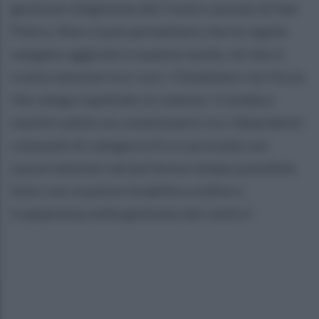
gestione illegittima del Centro anziani di San
Pietro. Non si può permettere che le regole
vengano aggirate in questo modo, né che si
creino tensioni tra i soci. Chiediamo con forza
che venga rispettato lo statuto: il sindaco
nomini subito un commissario tra i dipendenti
comunali di categoria D e si proceda con
nuove elezioni nel più breve tempo possibile.
Solo così si potrà ristabilire ordine e
trasparenza nella gestione del centro".