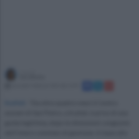
a cura di
Sara Botte
mercoledì 5 febbraio 2025 alle 12:49
Scafati
.
"Da oltre quattro mesi il Centro
anziani di San Pietro, a Scafati, è privo di una
guida legittima, dopo le dimissioni congiunte
dell’intero comitato di gestione. In base allo