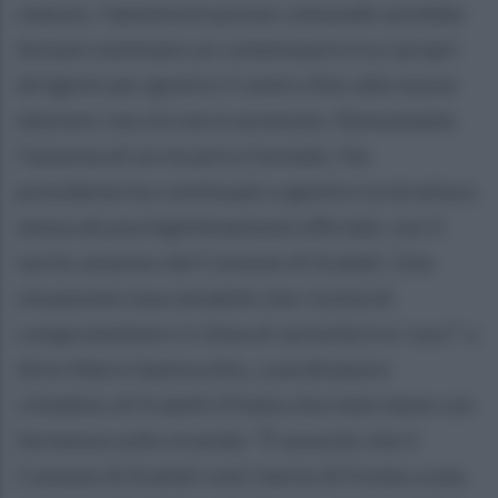
statuto, l’amministrazione comunale avrebbe
dovuto nominare un commissario tra i propri
dirigenti per gestire il centro fino alle nuove
elezioni, ma ciò non è avvenuto. Nonostante
l’assenza di un incarico formale, l’ex
presidente ha continuato a gestire la struttura
senza alcuna legittimazione ufficiale, con il
tacito assenso del Comune di Scafati. Una
situazione inaccettabile che rischia di
compromettere il clima di serenità tra i soci" a
dirlo Mario Santocchio, coordinatore
cittadino di Fratelli d’Italia che interviene con
fermezza sulla vicenda: "È assurdo che il
Comune di Scafati resti inerte di fronte a una