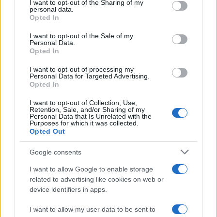
I want to opt-out of the Sharing of my
disclose it to other third parties.
personal data.
Opted In
Please note that this website/app uses one or more Google
services and may gather and store information including but
I want to opt-out of the Sale of my
Personal Data.
not limited to your visit or usage behaviour. You may click to
Opted In
grant or deny consent to Google and its third-party tags to
use your data for below specified purposes in below Google
I want to opt-out of processing my
consent section.
Personal Data for Targeted Advertising.
Opted In
I want to opt-out of Collection, Use,
Retention, Sale, and/or Sharing of my
Personal Data that Is Unrelated with the
Purposes for which it was collected.
Opted Out
Google consents
I want to allow Google to enable storage
related to advertising like cookies on web or
device identifiers in apps.
I want to allow my user data to be sent to