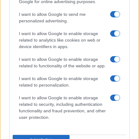
Google for online advertising purposes.
I want to allow Google to send me
personalized advertising.
I want to allow Google to enable storage
related to analytics like cookies on web or
device identifiers in apps.
I want to allow Google to enable storage
related to functionality of the website or app.
I want to allow Google to enable storage
CHI SIAMO
CONTATTI
PUBBLICITÀ
LAVORA CON NOI
related to personalization.
PRIVACY / COOKIE POLICY
PREFERENZE PRIVACY
I want to allow Google to enable storage
OTTO CHANNEL
related to security, including authentication
functionality and fraud prevention, and other
user protection.
Registrazione del Tribunale di Avellino n. 331 del 23/11/1995
Iscritto al Registro degli Operatori di Comunicazione n. 37512