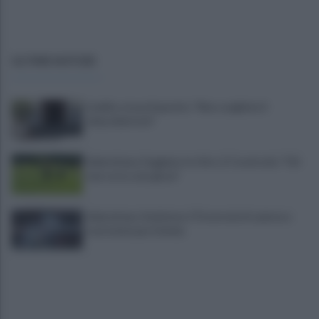
ULTIME NOTIZIE
L'addio a Luca Esposito: "Non scegliete il
chiacchiericcio"
Salernitana, Faggiano in ritiro. E Cosmi urla: "Chi
non corre, non gioca"
Salernitana-Scafatese, l'Osservatorio pensa a
restrizioni per il derby