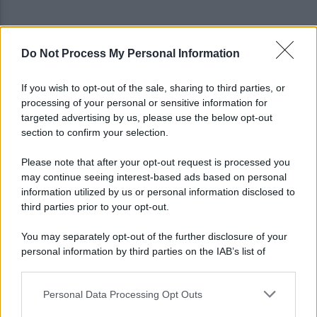
Do Not Process My Personal Information
Quindici persone in una casa: blitz anti-degrado
dei vigili nel centro storico
If you wish to opt-out of the sale, sharing to third parties, or
processing of your personal or sensitive information for
Salernitana, il Perugia prende Quirini e Carriero
targeted advertising by us, please use the below opt-out
ma si fionda su due obiettivi
section to confirm your selection.
Please note that after your opt-out request is processed you
may continue seeing interest-based ads based on personal
information utilized by us or personal information disclosed to
third parties prior to your opt-out.
You may separately opt-out of the further disclosure of your
personal information by third parties on the IAB’s list of
downstream participants.
Personal Data Processing Opt Outs
This information may also be disclosed by us to third parties
on the IAB’s List of Downstream Participants that may further