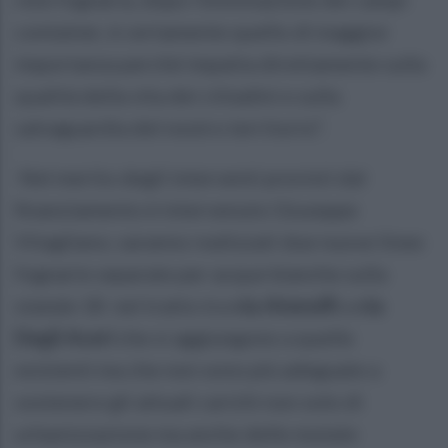
container, è certamente quello di maggior
importanza perché impatta direttamente sulla
qualità della vita dei cittadini e sulla
salvaguardia del nostro territorio”.
Nel merito degli interventi previsti dal
finanziamento è intervenuto Giuseppe
Vitagliano; saranno realizzati due nuove linee
fognarie separate per acque bianche sulla
statale 18 nel tratto tra
via Atenolfi
a
via
Degli Aceri
che si aggiungono a quelle
esistenti ma che non sono più adeguate a
sostenere gli attuali carichi non solo di
urbanizzazione ma anche delle mutate