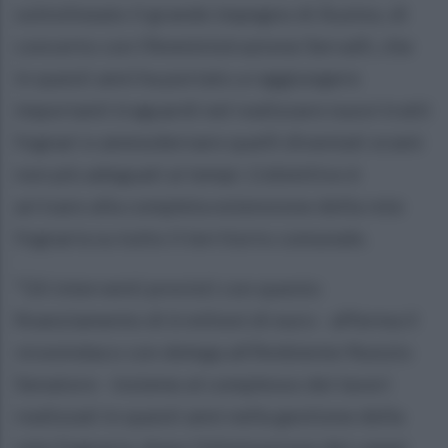
sottolineato il grande impegno di Ausino, di
concerto con l’Amministrazione Servalli, che
in questi anni ha portato a raggiungere
importanti traguardi nel realizzare nuovi tratti
fognari e ammodernare quelli diventati orami
non più adeguati ai tempi. L’obiettivo è
arrivare alla completa estensione della rete
fognaria su tutto il territorio comunale.
“Gli interventi previsti con questo
finanziamento di 6 milioni di euro - afferma il
vicesindaco con delega all’Ambiente Nunzio
Senatore - insieme al complesso dei lavori
realizzati in questi anni nella gestione della
rete fognaria, dopo l’eliminazione dei campi