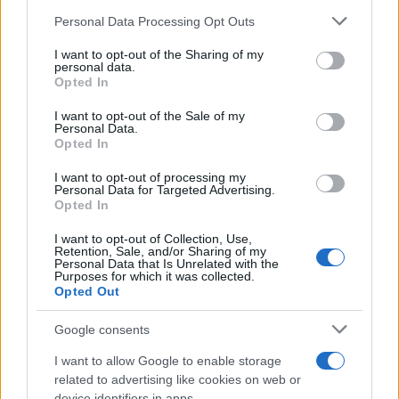
Personal Data Processing Opt Outs
This information may also be disclosed by us to third parties
on the IAB’s List of Downstream Participants that may further
I want to opt-out of the Sharing of my
disclose it to other third parties.
personal data.
Opted In
Please note that this website/app uses one or more Google
services and may gather and store information including but
I want to opt-out of the Sale of my
Personal Data.
not limited to your visit or usage behaviour. You may click to
Opted In
grant or deny consent to Google and its third-party tags to
use your data for below specified purposes in below Google
I want to opt-out of processing my
consent section.
Personal Data for Targeted Advertising.
Opted In
I want to opt-out of Collection, Use,
Retention, Sale, and/or Sharing of my
Personal Data that Is Unrelated with the
Purposes for which it was collected.
Opted Out
Google consents
I want to allow Google to enable storage
related to advertising like cookies on web or
device identifiers in apps.