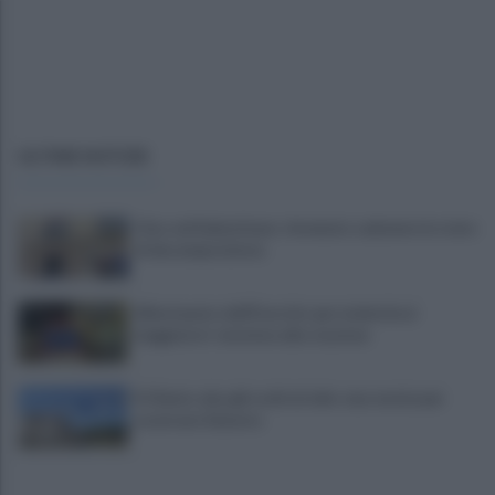
ULTIME NOTIZIE
Choc nel Salernitano: rinvenuto cadavere in stato
di decomposizione
Allontanato dall'Esercito per molestie ai
viaggiatori: tensione alla stazione
Il Cilento alza gli occhi al cielo: una serata per
osservare Saturno