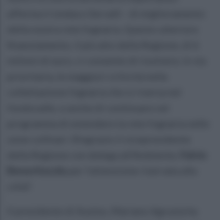
afferma il sindaco Servalli - di miglioramento
della nostra rete fognaria. Questo ulteriore
finanziamento, il più alto della Regione, di 6
milioni di euro, ci consente di risolvere, in via
prioritaria, le maggiori criticità nella
collettazione fognaria che si riversa nel
fondovalle, e anche di continuare nel
programma di estendere la rete fognaria nelle
zone collinari. Ringrazio il vicepresidente
della Regione con delega all’Ambiente,
Fulvio
Bonavitacola
per l’attenzione riservata alla
città”.
Il presidente di Ausino, Mariano Agrusta ha