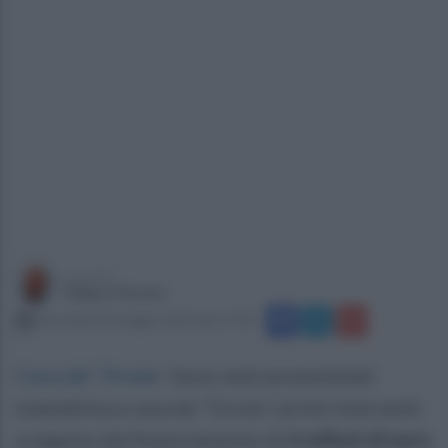
a cura di
Filippo Notari
mercoledì 28 maggio 2025 alle 17:49
Cava de' Tirreni
.
Sono stati presentatati
stamattina a cava de' Tirreni i primi interventi
a seguito del finanziamento di
6 milioni di euro