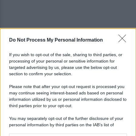
Do Not Process My Personal Information
Vandalizzata la villa intitolata a Falcone e
Borsellino, il caso in Parlamento
If you wish to opt-out of the sale, sharing to third parties, or
processing of your personal or sensitive information for
Brutto incidente stradale fra tre veicoli:
targeted advertising by us, please use the below opt-out
conducenti in ospedale
section to confirm your selection.
Please note that after your opt-out request is processed you
may continue seeing interest-based ads based on personal
information utilized by us or personal information disclosed to
third parties prior to your opt-out.
You may separately opt-out of the further disclosure of your
personal information by third parties on the IAB’s list of
downstream participants.