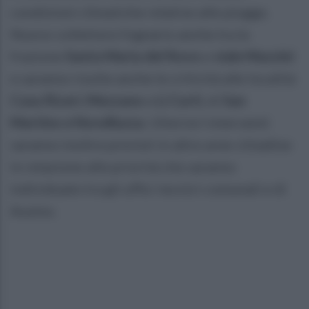
condizioni climatiche relative alle piogge.
Nuovo collettore fognario anche tra la
frazione
Santa Maria del Rovo
e
viale Mazzini
e saranno risolte anche le criticità alle località
Casa Riceri
,
Mezzano
e
Li Curti
, di
San
Martino e Novelluzza
. Ulteriori interventi
saranno inoltre previsti in altre aree cittadine
in relazione alle priorità che saranno
individuate tra gli uffici tecnici comunali e di
Ausino.