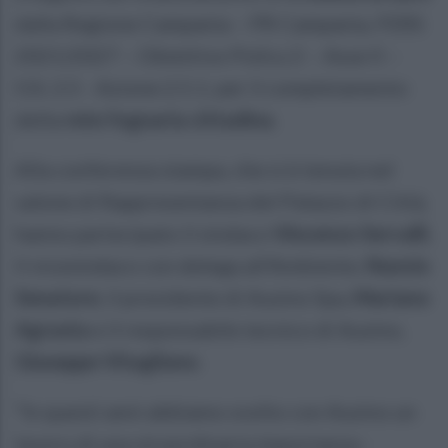
dalla Regione Campania – PR Campania, FERS
2021/2027 – Obiettivo Policy 2 – Asse II –
O.S. 2.5 - Azione 2.5.1. per il completamento
della
rete fognaria cittadina
.
Alla conferenza stampa, che si è tenuta nel
salone di Rappresentanza del Palazzo di Città,
hanno partecipato il sindaco
Vincenzo Servalli
,
il vicesindaco con delega all’Ambiente,
Nunzio
Senatore
, il presidente di Ausino Spa,
Mariano
Agrusta
e il responsabile tecnico di Ausino,
Giuseppe Vitagliano
.
“In questi anni abbiamo svolto con Ausino un
lavoro di una straordinaria importanza -