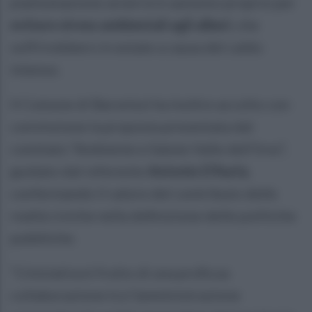
piantumazione avverrà in autunno proprio per
evitare stress ambientali agli alberi
, che
soffrirebbero in estate a causa del caldo
intenso.
Il Comune di Baronissi ha inoltre accolto con
convinzione la proposta presentata dal
comitato “Ambiente e Salute Valle dell’Irno”,
guidato dal referente
Antonio D’Auria
,
confermando il valore del contributo delle
realtà civiche nella definizione delle politiche
pubbliche.
“L’iniziativa è frutto di una proficua
collaborazione tra l’amministrazione