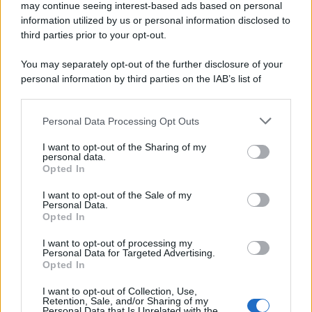
may continue seeing interest-based ads based on personal
information utilized by us or personal information disclosed to
third parties prior to your opt-out.
You may separately opt-out of the further disclosure of your
personal information by third parties on the IAB’s list of
downstream participants.
Personal Data Processing Opt Outs
This information may also be disclosed by us to third parties
on the IAB’s List of Downstream Participants that may further
I want to opt-out of the Sharing of my
disclose it to other third parties.
personal data.
Opted In
Please note that this website/app uses one or more Google
services and may gather and store information including but
I want to opt-out of the Sale of my
Personal Data.
not limited to your visit or usage behaviour. You may click to
Opted In
grant or deny consent to Google and its third-party tags to
use your data for below specified purposes in below Google
I want to opt-out of processing my
consent section.
Personal Data for Targeted Advertising.
Opted In
I want to opt-out of Collection, Use,
Retention, Sale, and/or Sharing of my
Personal Data that Is Unrelated with the