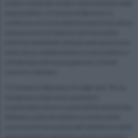
urbano, tutela del verde e valorizzazione degli
spazi pubblici. Il Comune di Baronissi si
conferma così tra le amministrazioni più attive
nella provincia di Salerno sul fronte delle
politiche ambientali, dimostrando ancora una
volta che la collaborazione tra enti pubblici e
cittadinanza attiva può generare risultati
concreti e duraturi.
“Il Comune di Baronissi, fin dagli anni ’90, ha
intrapreso un percorso coerente e
responsabile verso la sostenibilità ambientale.
Abbiamo scelto di mettere al centro delle
nostre politiche la tutela dell’ambiente e della
salute pubblica, attraverso azioni concrete e