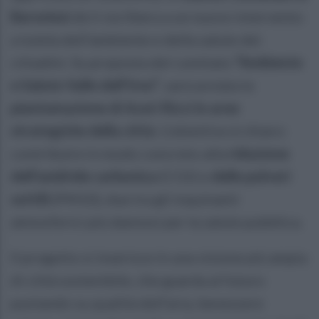
Baronissi
dà il via libera a un nuovo intervento
a tutela dell’ambiente e della salute dei
cittadini. Su proposta del comitato
“Ambiente
e Salute Valle dell’Irno”
, sarà avviata la
piantumazione di Aceri Ricci in aree
strategiche della città
. L’obiettivo è chiaro:
contribuire in modo concreto alla
riduzione
dell’anidride carbonica
(CO2) e
delle polveri
sottili
(PM10), due tra gli inquinanti
atmosferici più dannosi per la salute pubblica.
Il progetto si inserisce in una visione più ampia
di città sostenibile, che guarda al futuro
puntando su qualità dell’aria, benessere