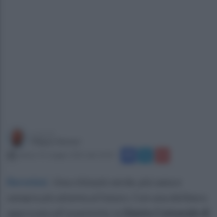
a cura di
Filippo Notari
sabato 31 maggio 2025 alle 10:35
Baronissi
.
Una città più verde, più sana e
sempre più attenta al futuro. Con una delibera
approvata all’unanimità, la
Giunta Comunale di