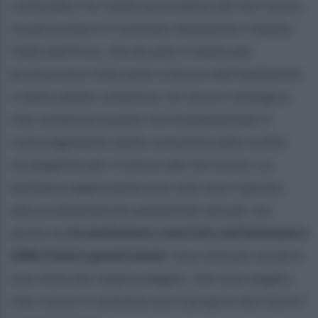
comunale e le realtà associative del territorio,
in particolare il Comitato Ambiente e Salute
Valle dell’Irno, che da anni si batte per
promuovere interventi a favore dell’ambiente
e della salute collettiva. Un lavoro sinergico
che conferma quanto sia fondamentale il
coinvolgimento della comunità nelle scelte
strategiche per il futuro del territorio. La
delibera rappresenta non solo una risposta
alle problematiche ambientali attuali, ma
anche un
investimento concreto nel benessere
delle future generazioni
. Una città più verde è
una città che respira meglio, che vive meglio,
che cresce in armonia con il proprio territorio”