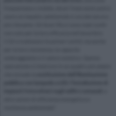
frequentata e visibile, dove l’intervento potrà
avere un impatto ambientale e sociale ancora
più rilevante. Gli Aceri Ricci sono stati scelti
non solo per la loro efficacia nell’assorbire
CO2 e trattenere le polveri sottili, ma anche
per la loro resistenza, la capacità
ombreggiante e il valore estetico. Questa
operazione si inserisce in un quadro più ampio
che include la
sostituzione dell’illuminazione
pubblica con lampade a LED
,
l’installazione di
impianti fotovoltaici sugli edifici comunali
, e
altre azioni di efficienza energetica e
resilienza ambientale”.