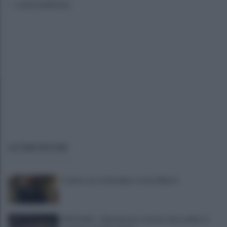
– concludono.
ULTIME NOTIZIE
Cavese, ecco il bomber: arriva Alberti
UFFICIALE - Salernitana, Carriero dice addio: il