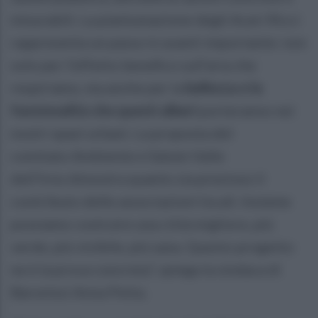
misurabili. La piantumazione degli Aceri Ricci
rappresenta un passo in avanti importante: non
solo per l’effetto benefico sull’aria che
respiriamo, ma anche per la
bellezza e la
funzionalità che questi alberi
porteranno nei
nostri spazi urbani. La proposta del
comitato Ambiente e Salute Valle
dell’Irno dimostra quanto sia prezioso il
contributo delle associazioni locali. Insieme
possiamo costruire una città migliore, più
verde, più vivibile, più sana. Questo progetto
ne è la prova concreta”, spiega la sindaca di
Baronissi Anna Petta.