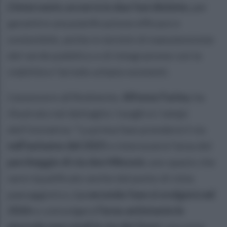
L’intervento avverrà in due fasi distinte
, per
garantire una pianificazione efficace e
sostenibile, anche in termini di manutenzione
del verde pubblico e di integrazione con la
viabilità e l’arredo urbano esistenti.
L’assessore all’Ambiente,
Alfonso Farina
, ha
illustrato nel dettaglio i luoghi e i tempi
dell’iniziativa: “La prima fase prenderà il via
nell’autunno del 2025
e interesserà l’area del
parcheggio di via don Minzoni
, uno spazio che
sarà riqualificato anche dal punto di vista
paesaggistico.
La seconda fase si svolgerà nel
2026
e coinvolgerà
l’area antistante le
piazzole mercatali in via dei Greci
, una zona