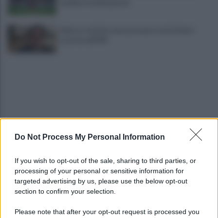
mediano cambia girone
Salerno, da inizio anno presenze turistiche in
crescita dell'8%
Do Not Process My Personal Information
Cadavere in via Sorgente, la Polizia indaga per
ricostruire cosa sia accaduto
If you wish to opt-out of the sale, sharing to third parties, or
processing of your personal or sensitive information for
Salerno, il carcere scoppia: 572 detenuti in una
targeted advertising by us, please use the below opt-out
struttura da 370 posti
section to confirm your selection.
Please note that after your opt-out request is processed you