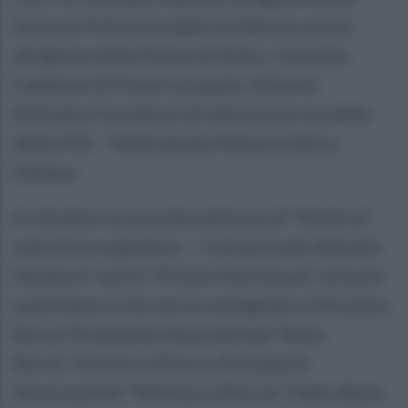
Sezione Polizia stradale di Salerno, primo
dirigente della Polizia di Stato, Concetta
Lambiase di Posto occupato, Antonio
Schisano, Formatore di educazione stradale
della FMI – Federazione Motociclistica
Italiana.
A chiudere la seconda edizione di “Notte di
note di un sognatore – Concerto per Antonio
Senatore” sarà il “Premio Resilienza”, istituito
quest’anno e che verrà consegnato a Vincenzo
Borsa, Presidente Associazione “Anna
Borsa”; Vinicio La Rocca, Presidente
Associazione “Melissa La Rocca”; Fabio Bassi,