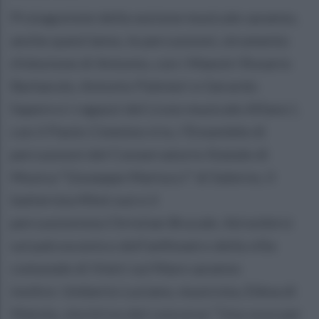
Protagoniste della sezione musicale saranno,
anche quest’anno, le percussioni, strumento
d’elezione di Antonio, con i Maestri Rosario
Barbarulo, Antonio Palmieri e Gerardo
Sapere e i ragazzi del Liceo musicale Alfano I,
con il Paolo Cimmino trio, l’Ensemble di
percussioni del Conservatorio Statale di
Musica “Giuseppe Martucci” di Salerno, il
batterista Mimì out e il
percussionista Christian Brucale. Ad esibirsi
sul palcoscenico dell’anfiteatro della villa
comunale di Vietri sul Mare saranno
inoltre: Umberto Luciano, musicista, Elèna di
Matola, vincitrice del concorso “Una voce per