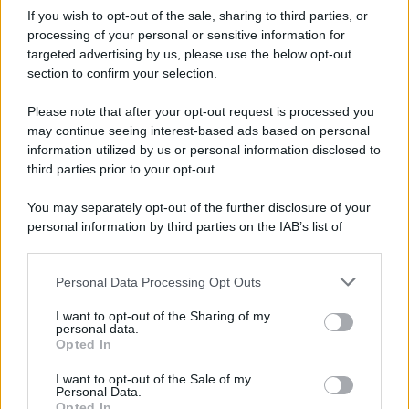
If you wish to opt-out of the sale, sharing to third parties, or
processing of your personal or sensitive information for
Salerno, il carcere scoppia: 572 detenuti in una
targeted advertising by us, please use the below opt-out
struttura da 370 posti
section to confirm your selection.
Please note that after your opt-out request is processed you
may continue seeing interest-based ads based on personal
information utilized by us or personal information disclosed to
third parties prior to your opt-out.
You may separately opt-out of the further disclosure of your
personal information by third parties on the IAB’s list of
downstream participants.
Personal Data Processing Opt Outs
This information may also be disclosed by us to third parties
on the IAB’s List of Downstream Participants that may further
I want to opt-out of the Sharing of my
disclose it to other third parties.
personal data.
Opted In
Please note that this website/app uses one or more Google
services and may gather and store information including but
I want to opt-out of the Sale of my
Personal Data.
not limited to your visit or usage behaviour. You may click to
Opted In