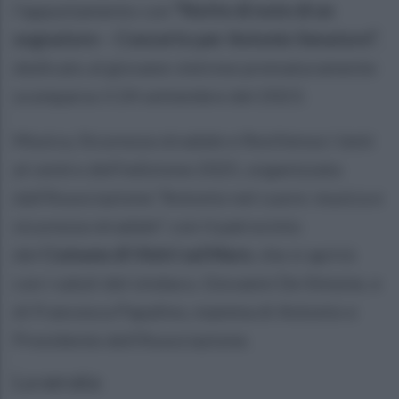
l’appuntamento con
“Notte di note di un
sognatore – Concerto per Antonio Senatore”
,
dedicato al giovane vietrese prematuramente
scomparso il 24 settembre del 2023.
Musica, Sicurezza stradale e Resilienza i temi
al centro dell’edizione 2025, organizzata
dall’Associazione “Antonio nel cuore: musica e
sicurezza stradale”, con il patrocinio
del
Comune di Vietri sul Mare
, che si aprirà
con i saluti del sindaco, Giovanni De Simone, e
di Francesca Papalino, mamma di Antonio e
Presidente dell’Associazione.
La serata