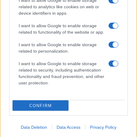
I want to allow Google to enable storage
related to analytics like cookies on web or
device identifiers in apps.
I want to allow Google to enable storage
related to functionality of the website or app.
I want to allow Google to enable storage
CHI SIAMO
CONTATTI
PUBBLICITÀ
LAVORA CON NOI
related to personalization.
PRIVACY / COOKIE POLICY
PREFERENZE PRIVACY
I want to allow Google to enable storage
OTTO CHANNEL
related to security, including authentication
functionality and fraud prevention, and other
user protection.
Registrazione del Tribunale di Avellino n. 331 del 23/11/1995
Iscritto al Registro degli Operatori di Comunicazione n. 37512
© Riproduzione Riservata – Ne è consentita esclusivamente una
CONFIRM
riproduzione parziale con citazione della fonte corretta
www.ottopagine.it
Data Deletion
Data Access
Privacy Policy