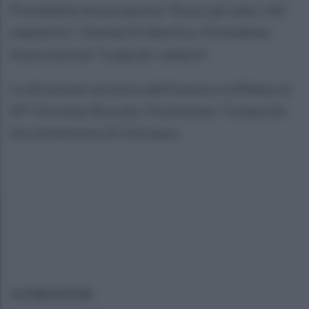
Presidente Associazione “Asia e gli amici del
mandorlo”; Davide Di Martino, Presidente
Associazione “Luigi per sempre”.
La direzione artistica dell’evento è affidata al
M° Christian Brucale. Presentano Tiziana De
Sio ed Antonio Di Giovanni.
ULTIME NOTIZIE