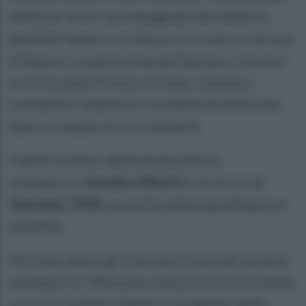
Melissa” 2024, accompagnata dai ballerini
dell’ASD Balance di Alessia Scermino e Serena
D’Amore; il pianista Davide Rumolo; il tenore
in divisa della Polizia di Stato, Damiano
Lanzalotti; i ballerini e le ballerine della Star
dance complex di Livia Aliberti.
Ospite d’onore della serata sarà la
cantautrice
Annalisa Minetti,
vincitrice di
Sanremo 1998
, ma anche atleta paralimpica e
modella.
Ad intervallare gli interventi musicali saranno
momenti di riflessione sulla sicurezza stradale
con il Dr Stefano Macarra, Dirigente della