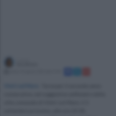
a cura di
Sara Botte
sabato 30 agosto 2025 alle 17:44
Vietri sul Mare
.
Torna per il secondo anno
consecutivo, nel suggestivo anfiteatro della
villa comunale di Vietri sul Mare, il 3
settembre prossimo, alle ore 20.30,