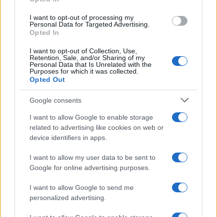
grant or deny consent to Google and its third-party tags to
use your data for below specified purposes in below Google
I want to opt-out of processing my
consent section.
Personal Data for Targeted Advertising.
Opted In
I want to opt-out of Collection, Use,
Retention, Sale, and/or Sharing of my
Personal Data that Is Unrelated with the
Purposes for which it was collected.
Opted Out
Google consents
I want to allow Google to enable storage
related to advertising like cookies on web or
device identifiers in apps.
I want to allow my user data to be sent to
Google for online advertising purposes.
I want to allow Google to send me
personalized advertising.