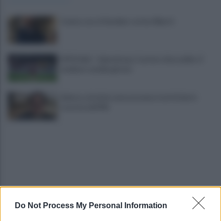
Cavese, ecco il bomber: arriva Alberti
UFFICIALE - Salernitana, Carriero dice addio: il
mediano cambia girone
Salerno, da inizio anno presenze turistiche in
crescita dell'8%
Do Not Process My Personal Information
Cadavere in via Sorgente, la Polizia indaga per
ricostruire cosa sia accaduto