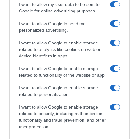
I want to allow my user data to be sent to
Google for online advertising purposes.
I want to allow Google to send me
personalized advertising.
I want to allow Google to enable storage
related to analytics like cookies on web or
device identifiers in apps.
I want to allow Google to enable storage
related to functionality of the website or app.
I want to allow Google to enable storage
CHI SIAMO
CONTATTI
PUBBLICITÀ
LAVORA CON NOI
related to personalization.
PRIVACY / COOKIE POLICY
PREFERENZE PRIVACY
I want to allow Google to enable storage
OTTO CHANNEL
related to security, including authentication
functionality and fraud prevention, and other
user protection.
Registrazione del Tribunale di Avellino n. 331 del 23/11/1995