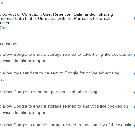
In
lievito della coalizione".
o opt-out of Collection, Use, Retention, Sale, and/or Sharing
ersonal Data that Is Unrelated with the Purposes for which it
ppo di Noi Moderati alla Camera e
lected.
Out
rtito, a margine dell'incontro "Noi e la
a Napoli.
consents
o allow Google to enable storage related to advertising like cookies on
astrata. Il Deluchismo ha portato questa
evice identifiers in apps.
la sua parte politica e noi siamo convinti
o allow my user data to be sent to Google for online advertising
i avere interlocuzioni forti soprattutto con il
s.
mini e donne capaci di fare questo questo", ha
to allow Google to send me personalized advertising.
to sui temi dell'ambiente e delle
e a Salerno.
o allow Google to enable storage related to analytics like cookies on
evice identifiers in apps.
o allow Google to enable storage related to functionality of the website