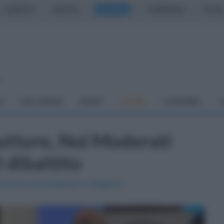
CASERTA
NAPOLI
SALERNO
CAMPANIA
ITALIA
o
À
DAI COMUNI
SPORT
CUCINA
ECONOMIA
C
utture, Noi Moderati
l dibattito
oria del centrodestra in Regione"