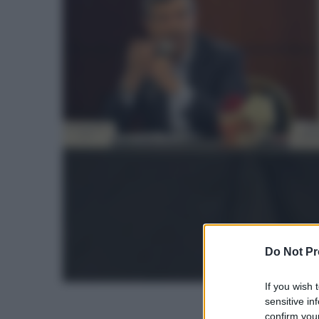
Do Not Pr
If you wish 
sensitive in
confirm your