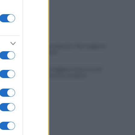
L'addio a Luca Esposito: "Non scegliete il
chiacchiericcio"
Salernitana, Faggiano in ritiro. E Cosmi
urla: "Chi non corre, non gioca"