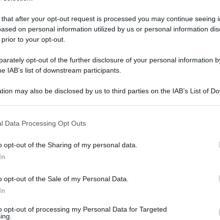
 that after your opt-out request is processed you may continue seeing i
ased on personal information utilized by us or personal information dis
 prior to your opt-out.
rately opt-out of the further disclosure of your personal information by
he IAB’s list of downstream participants.
tion may also be disclosed by us to third parties on the IAB’s List of 
 that may further disclose it to other third parties.
 that this website/app uses one or more Google services and may gath
l Data Processing Opt Outs
including but not limited to your visit or usage behaviour. You may click 
 to Google and its third-party tags to use your data for below specifi
 maggio 2025 alle 18:15
o opt-out of the Sharing of my personal data.
ogle consent section.
In
ci interessa è avere un
centrodestra unito
su
o opt-out of the Sale of my Personal Data.
e
Noi moderati sarà determinante con le sue
In
i e nelle altre regioni. Noi abbiamo
to opt-out of processing my Personal Data for Targeted
ottenuto risultati importanti. In Campania, e
ing.