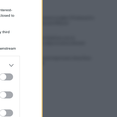
ULTIME NOTIZIE
nterest-
closed to
Salerno, il carcere scoppia: 572 detenuti in
una struttura da 370 posti
 third
Salernitana-Scafatese, ecco la
prevendita: chiuso il settore Distinti
Downstream
Cavese, rinnovo importante: Awua firma
er and store
fino al 2028
to grant or
ed purposes