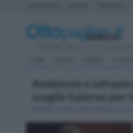
PRIMA PAGINA
AVELLINO
BENEVENTO
Giovedì 6 Agosto 2026
| Direttore Editoriale:
Antonio Sass
HOME
POLITICA
CRONACA
ATTUALIT
Ambiente e infrastr
sceglie Salerno per i
Bicchielli: "Saremo determinanti per la vitt