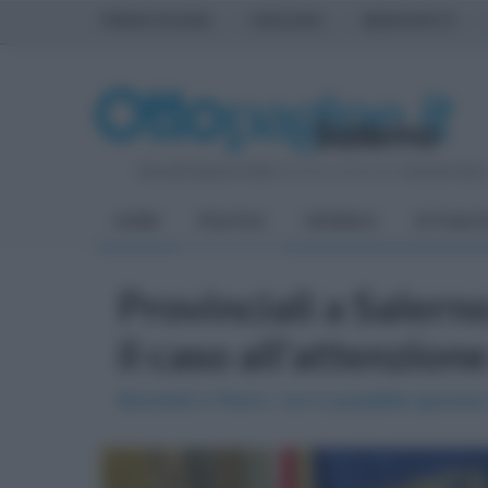
PRIMA PAGINA
AVELLINO
BENEVENTO
Giovedì 6 Agosto 2026
| Direttore Editoriale:
Antonio Sass
HOME
POLITICA
CRONACA
ATTUALIT
Provinciali a Salerno
il caso all'attenzion
Bicchielli e Pierro: non è possibile ignorare