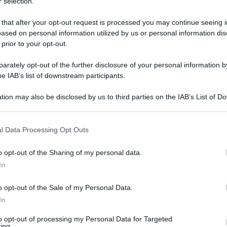
 selection.
 that after your opt-out request is processed you may continue seeing i
ased on personal information utilized by us or personal information dis
 prior to your opt-out.
rately opt-out of the further disclosure of your personal information by
he IAB’s list of downstream participants.
tion may also be disclosed by us to third parties on the IAB’s List of 
 that may further disclose it to other third parties.
 that this website/app uses one or more Google services and may gath
l Data Processing Opt Outs
including but not limited to your visit or usage behaviour. You may click 
4 febbraio 2026 alle 12:03
 to Google and its third-party tags to use your data for below specifi
o opt-out of the Sharing of my personal data.
ogle consent section.
In
erro sulle
elezioni provinciali di Salerno
:
o opt-out of the Sale of my Personal Data.
 e Attilio Pierro hanno presentato
In
rno Matteo Piantedosi sulla mancata indizione
to opt-out of processing my Personal Data for Targeted
ing.