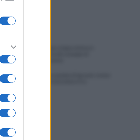
"No shampoo e bagnoschiuma in
spiaggia": via alla campagna di
sensibilizzazione
Riapertura ospedale di Agropoli, i sindaci
incontrano il presidente Fico