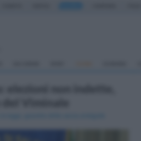
CASERTA
NAPOLI
SALERNO
CAMPANIA
ITALIA
o
À
DAI COMUNI
SPORT
CUCINA
ECONOMIA
C
: elezioni non indette,
e del Viminale
 la legge, garantire diritto senza ambiguità