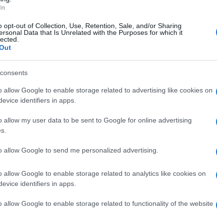
In
 ministro dell'Interno,
Matteo
Piantedosi
,
o opt-out of Collection, Use, Retention, Sale, and/or Sharing
ersonal Data that Is Unrelated with the Purposes for which it
lla legge 56/2014 (legge Delrio), che prevede
lected.
Out
 giorni dalla decadenza del presidente", come
missiva.
consents
zzurri - è funzionale a garantire la continuità
o allow Google to enable storage related to advertising like cookies on
evice identifiers in apps.
tione prolungata in regime di supplenza. Le
bblica - concludono - e il rispetto dei termini
o allow my user data to be sent to Google for online advertising
s.
zza del diritto che va garantito senza
to allow Google to send me personalized advertising.
o allow Google to enable storage related to analytics like cookies on
evice identifiers in apps.
o allow Google to enable storage related to functionality of the website