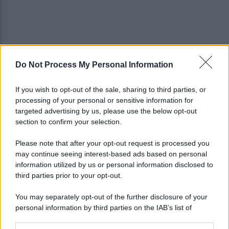
Do Not Process My Personal Information
Salernitana, per D'Ursi siamo ai dettagli: il
Sorrento lo esclude dal test
If you wish to opt-out of the sale, sharing to third parties, or
processing of your personal or sensitive information for
Salernitana, salutano Quirini e Carriero: tutto
targeted advertising by us, please use the below opt-out
fatto col Perugia
section to confirm your selection.
Please note that after your opt-out request is processed you
may continue seeing interest-based ads based on personal
information utilized by us or personal information disclosed to
third parties prior to your opt-out.
You may separately opt-out of the further disclosure of your
personal information by third parties on the IAB’s list of
downstream participants.