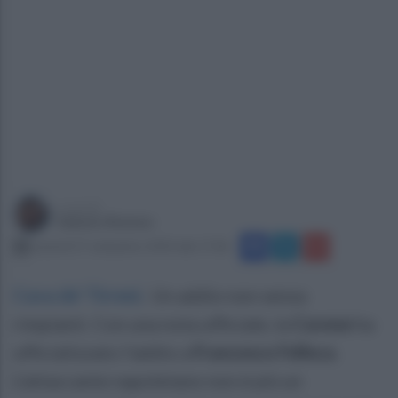
a cura di
Sabato Romeo
venerdì 27 settembre 2024 alle 17:06
Cava de' Tirreni
.
Un addio non senza
rimpianti. Con una nota ufficiale, la
Cavese
ha
ufficializzato l'addio a
Francesco Felleca
.
L'attaccante napoletano non è più un