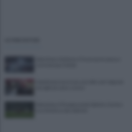
ULTIME NOTIZIE
Salernitana-Scafatese, l'Osservatorio pensa a
restrizioni per il derby
Quindici persone in una casa: blitz anti-degrado
dei vigili nel centro storico
Salernitana, il Perugia prende Quirini e Carriero
ma si fionda su due obiettivi