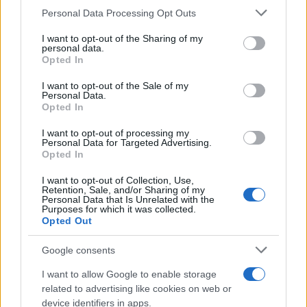
Personal Data Processing Opt Outs
This information may also be disclosed by us to third parties
on the IAB’s List of Downstream Participants that may further
I want to opt-out of the Sharing of my
disclose it to other third parties.
personal data.
Opted In
Please note that this website/app uses one or more Google
services and may gather and store information including but
I want to opt-out of the Sale of my
Personal Data.
not limited to your visit or usage behaviour. You may click to
Opted In
grant or deny consent to Google and its third-party tags to
use your data for below specified purposes in below Google
I want to opt-out of processing my
consent section.
Personal Data for Targeted Advertising.
Opted In
I want to opt-out of Collection, Use,
Retention, Sale, and/or Sharing of my
Personal Data that Is Unrelated with the
Purposes for which it was collected.
Opted Out
Google consents
I want to allow Google to enable storage
related to advertising like cookies on web or
device identifiers in apps.