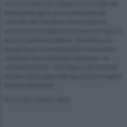
calciatore blùfonce. L'annuncio è arrivato nel
primo pomeriggio, con la risoluzione del
contratto del calciatore, mai in campo in
questo avvio di stagione ma autore di 9 gol e 4
assist in quella precedente.
"A Francesco, un
forte grazie per il contributo dato lo scorso anno,
conclusosi con la vittoria del campionato - ha
ricordato la Cavese -. A lui l'augurio più sincero di
ottenere nel prosieguo della sua carriera, le migliori
fortune professionali".
Fonte foto: Cavese Calcio