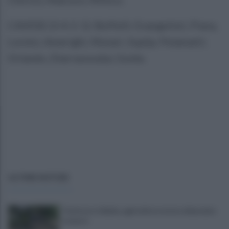
CAVESE (3-4-2-1): Boffelli; Evangelisti, Piana,
Loreto; Amerighi, Munari, Suplja, Pelamatti;
Orlando, Diarrassouba; Guida.
ULTIME NOTIZIE
Trattore si ribalta, agricoltore resta schiacciato
e muore