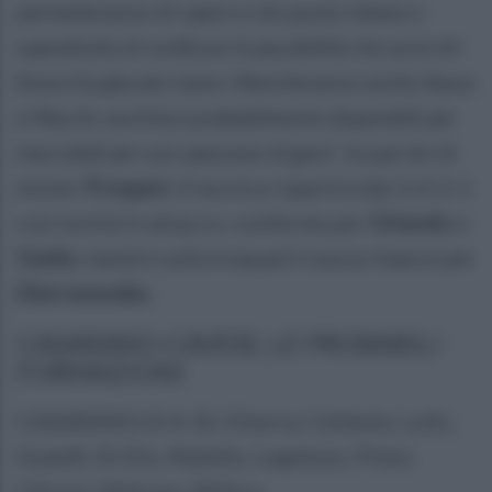
permetteranno di capire a che punto stiamo e
soprattutto di verificare le possibilità che avrà chi
finora ha giocato meno. Mancheranno anche Awua
e Macchi, anch’essi probabilmente disponibili per
mercoledì per uno spezzone di gara”,
le parole di
mister
Prosperi
. Il tecnico ripartirà dal 3-4-2-1
con novità in attacco: conferme per
Orlando
e
Guida
, mentre sulla trequarti nuova chance per
Diarrassouba
.
CASARANO-CAVESE, LE PROBABILI
FORMAZIONI
CASARANO (3-4-3): Chiorra; Celiento, Lulic,
Gyamfi; Di Dio, Maiello, Logoluso, Pinto;
Chiricò, Malcore, Millico.