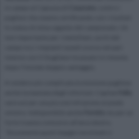
in campo al Capozza di
Casarano
, contro i
pugliesi che stanno certificando con i risultati
lo status di mina vagante del campionato. Un
test importante per i metelliani, usciti dal
campo tra i rimpianti lunedì scorso nel pari
interno con il Giugliano incassato in rimonta
dopo l’iniziale doppio vantaggio.
A rendere più complicata la missione pugliese
anche la mannaia degli infortuni. Capitan
Fella
sarà out per una piccola infrazione al piede
sinistro. Indisponibile anche
Fornito
, ko per un
forte trauma contusivo all’anca destra.
“Sicuramente questi impegni ravvicinati ci