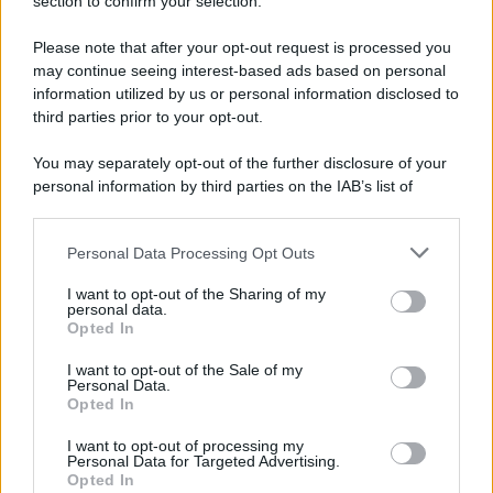
section to confirm your selection.
Please note that after your opt-out request is processed you
may continue seeing interest-based ads based on personal
information utilized by us or personal information disclosed to
third parties prior to your opt-out.
You may separately opt-out of the further disclosure of your
personal information by third parties on the IAB’s list of
downstream participants.
Personal Data Processing Opt Outs
This information may also be disclosed by us to third parties
on the IAB’s List of Downstream Participants that may further
I want to opt-out of the Sharing of my
disclose it to other third parties.
personal data.
Opted In
Please note that this website/app uses one or more Google
services and may gather and store information including but
I want to opt-out of the Sale of my
Personal Data.
not limited to your visit or usage behaviour. You may click to
Opted In
grant or deny consent to Google and its third-party tags to
use your data for below specified purposes in below Google
I want to opt-out of processing my
consent section.
Personal Data for Targeted Advertising.
Opted In