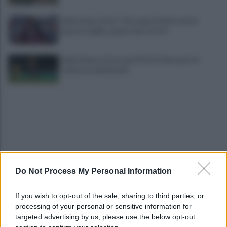
Salernitana, Zoia: "Che opportunità vestire
questa maglia, qui per dare tutto"
Salernitana, attesa per D’Ursi: il Sorrento lo
schiera in amichevole
Do Not Process My Personal Information
Salernitana, vittoria di misura sul Sambiase (2-1):
decidono Lescano e Achik
If you wish to opt-out of the sale, sharing to third parties, or
processing of your personal or sensitive information for
Basket, grana Warner per Scafati: il club torna sul
targeted advertising by us, please use the below opt-out
mercato