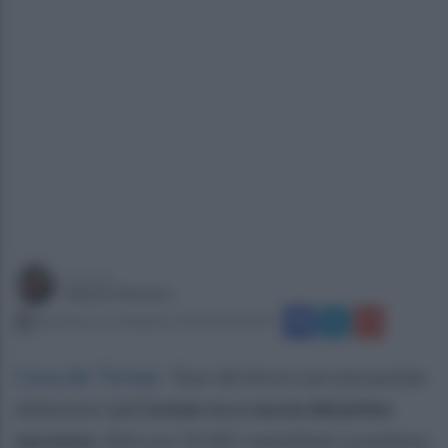
a cura di
Sabato Romeo
domenica 21 settembre 2025 alle 09:49
Cava de' Tirreni
.
Tour de force con non poche
defezioni.
La Cavese va a caccia del primo
successo.
Alle ore 15:00 i metelliani scendono