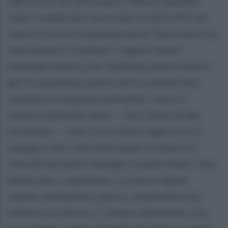
dall’inizio che affrontare il Recco sarebbe
stato complicato, ma è stato un bel tuffo nel
nostro ritorno in massima serie. Devo dire che,
nonostante il risultato, i ragazzi hanno
mostrato buone cose. Abbiamo preso diversi
gol in ripartenza, ma ho visto combattività,
carattere e la giusta mentalità. I nuovi si
stanno inserendo bene — Do Carmo, Araki,
Fortunato — tutti con un buon approccio. È
una gara che ci dà molti spunti di lavoro in
vista dei prossimi impegni, in particolare i due
derby che ci aspettano. Le nuove regole
stanno cambiando il gioco, rendendolo più
dinamico e veloce. Ci stiamo adattando. Ora