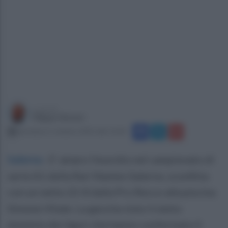
a cura di
Filippo Notari
domenica 5 ottobre 2025 alle 13:03
Salerno
.
E' amaro l'esordio nel campionato di
serie A1 della Rari Nantes Salerno, sconfitta
con un netto 22-8 dalla Pro Recco alla piscina
Simone VItale. La gara ha visto il netto
dominio dei liguri che hanno confermato il