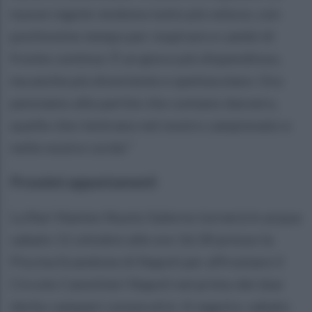
nuove regole rendono tutto più veloce, con
pochissimo tempo per respirare e cambi di
fronte continui. È un gioco più dispendioso,
ma anche più divertente e spettacolare. Ora
pensiamo alle partite che contano davvero,
quelle che rientrano nel nostro campionato e
nelle nostre corde.”
Prossimi appuntamenti
La Rari Nantes Nuoto Salerno tornerà in acqua
sabato 11 ottobre alle ore 16:30 presso la
Piscina Scandone di Napoli per affrontare il
Circolo Canottieri Napoli nel primo dei due
derby campani consecutivi. A seguire, sabato