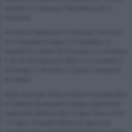
Vassallo, A. Chianese, P. Borsellino. All. C.
Presciutti
Pro Recco Waterpolo: G. Nicosia, F. Di Fulvio
4, A. Granados Ortega 1, G. Cannella 1, A.
Fondelli 2, L. Durik, N. Presciutti 1, L. Pavillard
5, M. Iocchi Gratta 2, R. Buric 1, F. Condemi 3,
M. Irving 2, L. Perrone, F. Cassia, L. Demarchi.
All. Sukno
Note: usciti per limite di falli A. Fortunato (S) e
D. Gallozzi (S) nel quarto tempo. Superiorità
numeriche: Salerno 3/8 + 3 rigori, Recco 5/13
+ 3 rigori. Irving (R) fallisce un rigore nel
secondo tempo, De Freitas (S) nel terzo tempo.