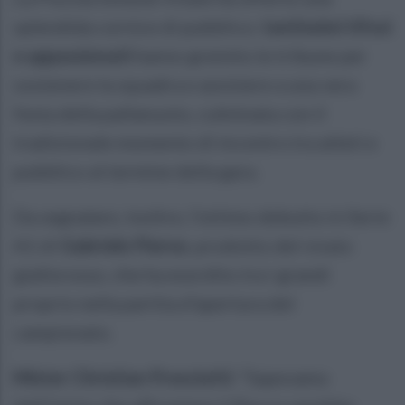
splendida cornice di pubblico:
tantissimi tifosi
e appassionati
hanno gremito le tribune per
sostenere la squadra e assistere a una vera
festa della pallanuoto, culminata con il
tradizionale momento di incontro tra atleti e
pubblico al termine della gara.
Da segnalare, inoltre, l’ottimo debutto in Serie
A1 di
Gabriele Pierno
, prodotto del vivaio
giallorosso, che ha esordito tra i grandi
proprio nella partita d’apertura del
campionato.
Mister Christian Presciutti:
“Sapevamo