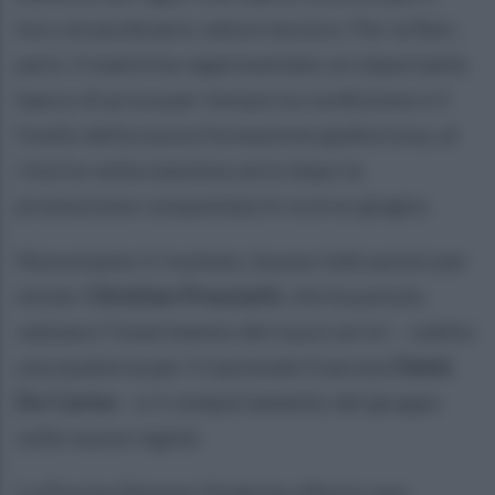
loro straordinario valore tecnico. Per la Rari,
però, il match ha rappresentato un importante
banco di prova per testare la condizione e il
livello della nuova formazione giallorossa, al
ritorno nella massima serie dopo la
promozione conquistata lo scorso giugno.
Nonostante il risultato, buone indicazioni per
mister
Christian Presciutti
, che ha potuto
valutare l’inserimento dei nuovi arrivi – subito
una quaterna per il nazionale francese
Denis
Do Carmo
- e il comportamento del gruppo
sulle nuove regole.
La Piscina Simone Vitale ha offerto una