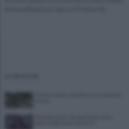
Nicosia (R) para un rigore a Privitera (S).
ULTIME NOTIZIE
Trattore si ribalta, agricoltore resta schiacciato
e muore
Salernitana, Zoia: "Che opportunità vestire
questa maglia, qui per dare tutto"