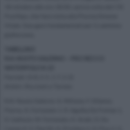
18 ottobre alle ore 18:00, sarà la volta del CN
Posillipo, che farà visita alla Piscina Simone
Vitale. Due gare fondamentali per il cammino
giallorosso.
TABELLINO
R.N. NUOTO SALERNO – PRO RECCO
WATERPOLO 8-22
Parziali: (3-8, 2-5, 1-7, 2-2)
Arbitri: Ricciotti e Torneo
R.N. Nuoto Salerno: A. Milione, F. Sifanno,
Pierno, A. Fortunato 1, R. Agulha De Freitas 1,
D. Gallozzi, M. Fortunato, K. Araki, D. Do
Carmo 4, G. Parrilli, A. Privitera 1, D. Pica 1, G.