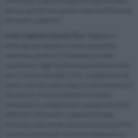
serve fame, voglia di migliorarsi giorno dopo
giorno, perché sarà questo a fare la differenza
nel nostro cammino.”
Il neo-Capitano Donato Pica:
“Segnare il
primo gol da capitano è stata una grande
emozione, anche se il risultato era nelle
aspettative. Oggi è stata una giornata di festa
per il ritorno della Rari in A1, e siamo felici di
esserci tornati subito dopo la retrocessione di
due anni fa. Il nostro obiettivo è chiaro:
mantenere la categoria, pur consapevoli delle
difficoltà. Affrontare i campioni d’Italia,
d’Europa e del mondo non era la nostra partita,
ma un’occasione per crescere e imparare. Le