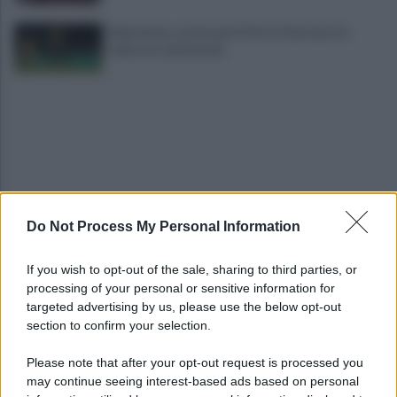
Salernitana, attesa per D’Ursi: il Sorrento lo
schiera in amichevole
Do Not Process My Personal Information
Salernitana, vittoria di misura sul Sambiase (2-1):
decidono Lescano e Achik
If you wish to opt-out of the sale, sharing to third parties, or
processing of your personal or sensitive information for
Basket, grana Warner per Scafati: il club torna sul
targeted advertising by us, please use the below opt-out
mercato
section to confirm your selection.
Please note that after your opt-out request is processed you
may continue seeing interest-based ads based on personal