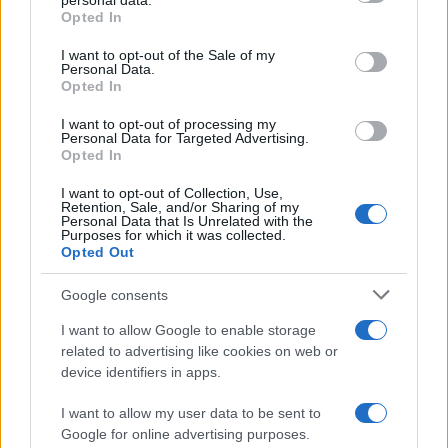
personal data.
Opted In
Please note that this website/app uses one or more Google
services and may gather and store information including but
I want to opt-out of the Sale of my
Personal Data.
not limited to your visit or usage behaviour. You may click to
Opted In
grant or deny consent to Google and its third-party tags to
use your data for below specified purposes in below Google
I want to opt-out of processing my
consent section.
Personal Data for Targeted Advertising.
Opted In
I want to opt-out of Collection, Use,
Retention, Sale, and/or Sharing of my
Personal Data that Is Unrelated with the
Purposes for which it was collected.
Opted Out
Google consents
I want to allow Google to enable storage
related to advertising like cookies on web or
device identifiers in apps.
I want to allow my user data to be sent to
Google for online advertising purposes.