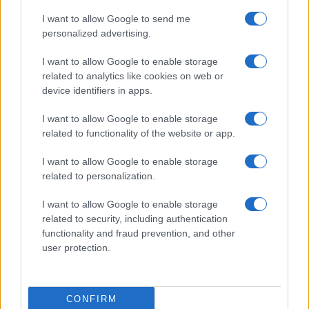
I want to allow Google to send me
personalized advertising.
I want to allow Google to enable storage
related to analytics like cookies on web or
device identifiers in apps.
I want to allow Google to enable storage
related to functionality of the website or app.
I want to allow Google to enable storage
CHI SIAMO
CONTATTI
PUBBLICITÀ
LAVORA CON NOI
related to personalization.
PRIVACY / COOKIE POLICY
PREFERENZE PRIVACY
I want to allow Google to enable storage
OTTO CHANNEL
related to security, including authentication
functionality and fraud prevention, and other
user protection.
Registrazione del Tribunale di Avellino n. 331 del 23/11/1995
Iscritto al Registro degli Operatori di Comunicazione n. 37512
© Riproduzione Riservata – Ne è consentita esclusivamente una
CONFIRM