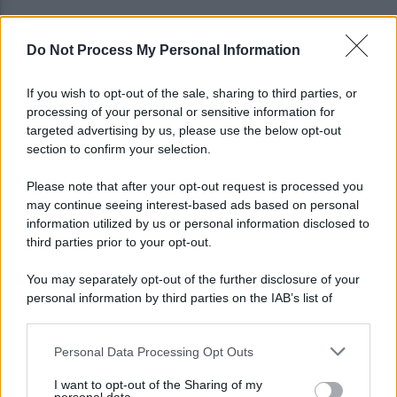
Do Not Process My Personal Information
Vandalizzata la villa intitolata a Falcone e
Borsellino, il caso in Parlamento
If you wish to opt-out of the sale, sharing to third parties, or
processing of your personal or sensitive information for
Brutto incidente stradale fra tre veicoli:
targeted advertising by us, please use the below opt-out
conducenti in ospedale
section to confirm your selection.
Please note that after your opt-out request is processed you
may continue seeing interest-based ads based on personal
information utilized by us or personal information disclosed to
third parties prior to your opt-out.
You may separately opt-out of the further disclosure of your
personal information by third parties on the IAB’s list of
downstream participants.
Personal Data Processing Opt Outs
This information may also be disclosed by us to third parties
on the IAB’s List of Downstream Participants that may further
I want to opt-out of the Sharing of my
disclose it to other third parties.