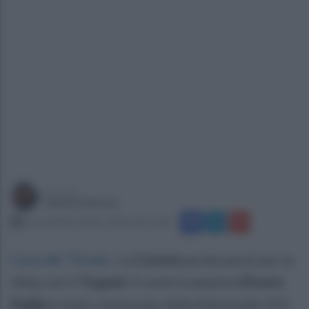
a cura di
Sabato Romeo
mercoledì 8 ottobre 2025 alle 16:28
Cava de' Tirreni
.
La
Cavese
perde pezzi per la
sfida con il
Trapani
. Il centrocampista
Elvaris
Suplja
è stato convocato dalla Nazionale U21