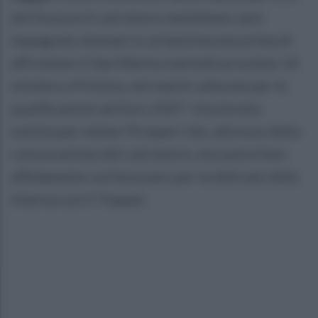
del Kosovo.Il calciatore metelliano sarà
impegnato domani in un’amichevole prima di
affrontare il San Marino martedì prossimo 14
ottobre a Pristina, nel match valevole per le
qualificazioni ad Euro 2027. Una brutta
notizia per mister Prosperi che, alla luce della
convocazione del calciatore, non potrà fare
affidamento sul kosovaro per la delicata sfida
interna con il Trapani.