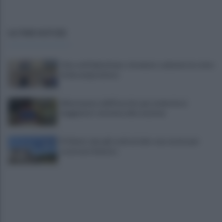
ULTIME NOTIZIE
Choc nel Salernitano: rinvenuto cadavere in stato
di decomposizione
Allontanato dall'Esercito per molestie ai
viaggiatori: tensione alla stazione
Il Cilento alza gli occhi al cielo: una serata per
osservare Saturno