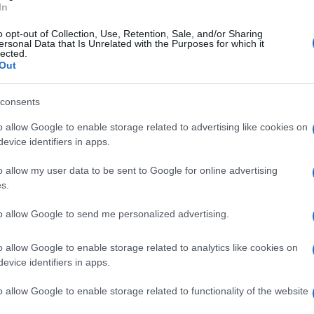
In
ra dura.
Abbiamo fatto una grande partita di
o opt-out of Collection, Use, Retention, Sale, and/or Sharing
erso in casa, contro una squadra che ha un valore
ersonal Data that Is Unrelated with the Purposes for which it
lected.
a meritatamente vinto il campionato e per noi
Out
le e quindi ci teniamo questi punti, ma che non ci
consents
tita importante domenica contro una squadra ben
seria perché non posso dedicargli altro.
Ho un tarlo
o allow Google to enable storage related to advertising like cookies on
evice identifiers in apps.
purtroppo non arriva, ho il pallino di salvare
o allow my user data to be sent to Google for online advertising
ro arrivi presto però la Curva ci ha sempre
s.
to allow Google to send me personalized advertising.
o allow Google to enable storage related to analytics like cookies on
omento di tensione fra Prosperi e i calciatori
evice identifiers in apps.
io Floro Flores,
tecnico dei sanniti espulso
o allow Google to enable storage related to functionality of the website
r l’atteggiamento del tecnico avversario: “
Mi