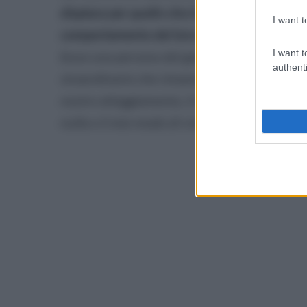
dispiace per quello che è successo alla fine, 
I want t
comportamento del loro allenatore non mi è
I want t
fosse una persona del genere. Rimane il bello 
authenti
straordinario che rimane indelebile. La Caves
nostro atteggiamento, il nostro lavoro, il n
nulla e il mio modo di vivere il calcio è quest