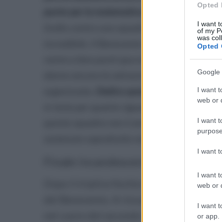
Opted 
punto per la matematica e purtroppo è anco
I want t
livello contro una squadra che non ha mai p
of my P
was col
incredibile. Il Benevento è la squadra che h
Opted 
venire a fare punti qua era veramente diffici
Google 
danno ancora la salvezza. Abbiamo una par
organizzata.
Dedico questa vittoria alla tifo
I want t
web or d
in testa per quanto riguarda la salvezza che 
I want t
questa squadra non è ancora arrivato, ma spe
purpose
sostenuto soprattutto nei miei confronti”.
I want 
Finale incandescente
I want t
Dopo il triplice fischio finale, qualche m
web or d
del Benevento. A rincarare la dose
Anton
I want t
nel cuore del secondo tempo e deluso pe
or app.