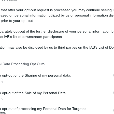
 that after your opt-out request is processed you may continue seeing i
ased on personal information utilized by us or personal information dis
 prior to your opt-out.
rately opt-out of the further disclosure of your personal information by
he IAB’s list of downstream participants.
tion may also be disclosed by us to third parties on the IAB’s List of 
 that may further disclose it to other third parties.
 that this website/app uses one or more Google services and may gath
l Data Processing Opt Outs
including but not limited to your visit or usage behaviour. You may click 
4 aprile 2026 alle 08:52
 to Google and its third-party tags to use your data for below specifi
o opt-out of the Sharing of my personal data.
ogle consent section.
In
ima.
Fabio Prosperi si gode il successo
o opt-out of the Sale of my Personal Data.
 (0-1).
Manca un punto ed il tecnico blufoncè
In
’impresa dei giallorossi: “
Non siamo ancora salvi
to opt-out of processing my Personal Data for Targeted
battere perché dobbiamo fare almeno un altro
ing.