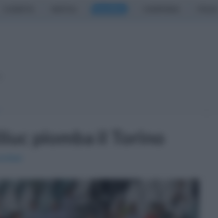
CASERTA
NAPOLI
SALERNO
CAMPANIA
ITALIA
o
liuc piomba il Torino
ontesi