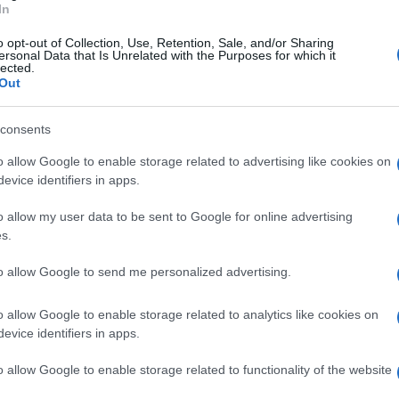
In
nsiero
Como
e
Parma
. L’ultimo aggiornamento
o opt-out of Collection, Use, Retention, Sale, and/or Sharing
società piemontese ha sondato la pista
ersonal Data that Is Unrelated with the Purposes for which it
lected.
a fare un’offerta per il calciatore. Affare che
Out
on la Salernitana che aspetta e spera di poter
consents
o allow Google to enable storage related to advertising like cookies on
evice identifiers in apps.
o allow my user data to be sent to Google for online advertising
s.
to allow Google to send me personalized advertising.
o allow Google to enable storage related to analytics like cookies on
evice identifiers in apps.
o allow Google to enable storage related to functionality of the website