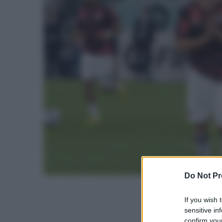
Do Not Pr
If you wish 
sensitive in
confirm your