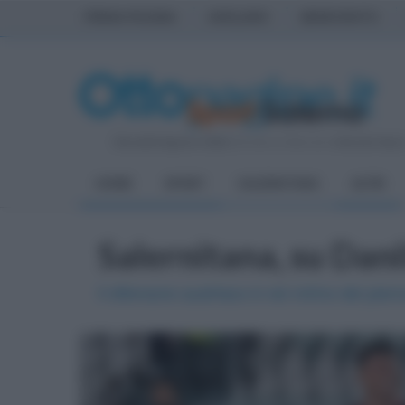
PRIMA PAGINA
AVELLINO
BENEVENTO
Giovedì 6 Agosto 2026
| Direttore Editoriale:
Antonio Sass
HOME
SPORT
SALERNITANA
ALTRI
Salernitana, su Dani
Il difensore austriaco è nel mirino dei piem