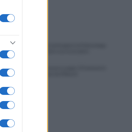
Cadavere in via Sorgente, la Polizia indaga
per ricostruire cosa sia accaduto
Salerno, il carcere scoppia: 572 detenuti in
una struttura da 370 posti