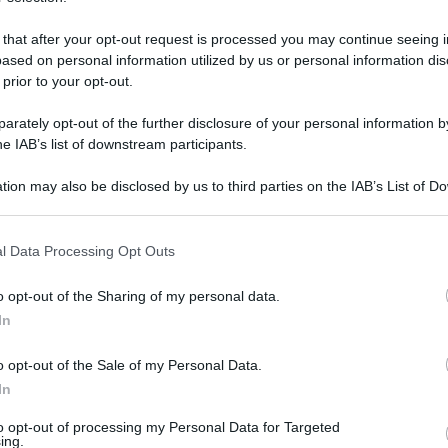
 that after your opt-out request is processed you may continue seeing i
ased on personal information utilized by us or personal information dis
 prior to your opt-out.
rately opt-out of the further disclosure of your personal information by
he IAB’s list of downstream participants.
tion may also be disclosed by us to third parties on the IAB’s List of 
 that may further disclose it to other third parties.
 agosto 2024 alle 17:38
 that this website/app uses one or more Google services and may gath
l Data Processing Opt Outs
including but not limited to your visit or usage behaviour. You may click 
 to Google and its third-party tags to use your data for below specifi
o opt-out of the Sharing of my personal data.
ato e la possibilità concreta che il rumor
ogle consent section.
In
. La
Salernitana
cerca una soluzione per
protagonista negli scorsi Europei, è sul
o opt-out of the Sale of my Personal Data.
In
a clausola rescissoria di 5 milioni di euro, con
il calciatore prima del dietrofront.
to opt-out of processing my Personal Data for Targeted
ing.