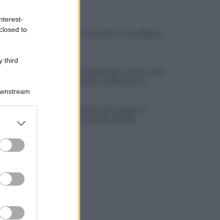
ULTIME NOTIZIE
nterest-
closed to
Cavese, ecco il bomber: arriva Alberti
 third
UFFICIALE - Salernitana, Carriero dice
addio: il mediano cambia girone
Downstream
Salerno, da inizio anno presenze
er and store
turistiche in crescita dell'8%
to grant or
ed purposes