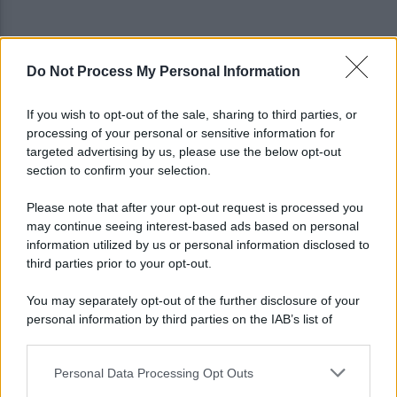
Do Not Process My Personal Information
Piero De Luca presenta il suo libro: "L'Europa
soluzione ai problemi"
If you wish to opt-out of the sale, sharing to third parties, or
processing of your personal or sensitive information for
Salernitana, Lunetta si sfila dal mercato: "Felice di
targeted advertising by us, please use the below opt-out
restare a Catania"
section to confirm your selection.
Please note that after your opt-out request is processed you
may continue seeing interest-based ads based on personal
information utilized by us or personal information disclosed to
third parties prior to your opt-out.
You may separately opt-out of the further disclosure of your
personal information by third parties on the IAB’s list of
downstream participants.
Personal Data Processing Opt Outs
This information may also be disclosed by us to third parties
on the IAB’s List of Downstream Participants that may further