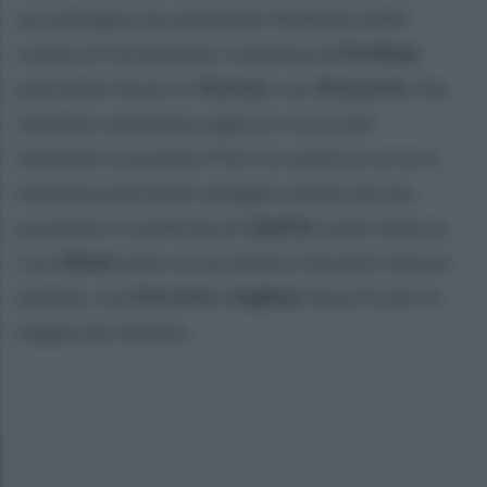
accompagna da settimane Raffaele nelle
scelte di formazione. L’assenza di
De Boer
potrebbe favorire
Varone
, con
Knezovic
che
sarebbe soluzione a gara in corso per
innalzare la qualità. Però la coperta corta in
mediana potrebbe spingere anche ad una
possibile riconferma di
Quirini
come interno
con
Ubani
sulla corsia destra. Davanti nessun
dubbio, con
Ferraris
e
Inglese
favoriti per la
maglia da titolare.