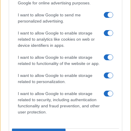
Google for online advertising purposes.
I want to allow Google to send me
personalized advertising.
I want to allow Google to enable storage
related to analytics like cookies on web or
device identifiers in apps.
I want to allow Google to enable storage
related to functionality of the website or app.
I want to allow Google to enable storage
CHI SIAMO
CONTATTI
PUBBLICITÀ
LAVORA CON NOI
related to personalization.
PRIVACY / COOKIE POLICY
PREFERENZE PRIVACY
I want to allow Google to enable storage
OTTO CHANNEL
related to security, including authentication
functionality and fraud prevention, and other
user protection.
Registrazione del Tribunale di Avellino n. 331 del 23/11/1995
Iscritto al Registro degli Operatori di Comunicazione n. 37512