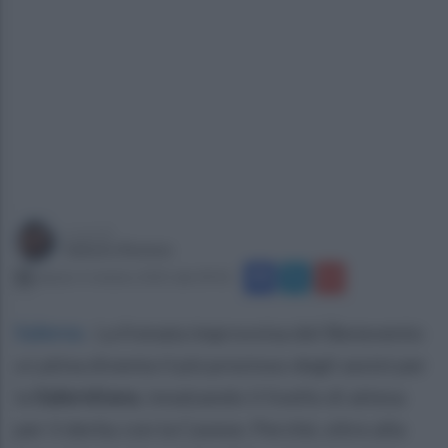
a cura di
Sabato Romeo
sabato 4 ottobre 2025 alle 09:42
Salerno
.
La frenata improvvisa del Benevento
a Latina diventa il più prezioso degli assist per
la
Salernitana
, innalzando il livello di attesa
per il derby con la Cavese. Perché, oltre alla