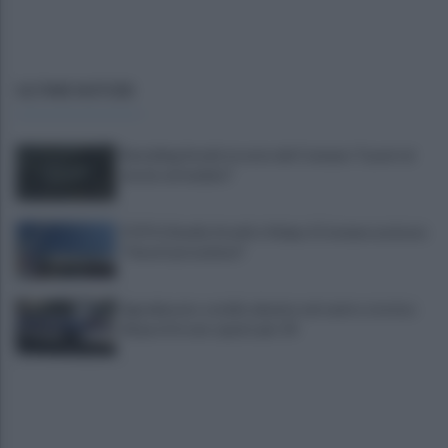
ULTIME NOTIZIE
Restyling Arechi, la nota del Comune: "Lavori al
via da settembre"
FOTO | Stadio Arechi e Volpe, il Comune assicura:
"I lavori procedono"
Sgomberato ostello abusivo nel centro storico:
66 posti in uno spazio per 24