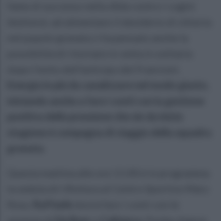
fame di successo nella sfida contro i cugini
blufoncè, ad alimentare il desiderio di vittoria
nel popolo granata ci ha pensato anche la
possibilità di ritornare in vetta in solitaria
dopo l’esito dell’anticipo del Francioni.
Energia in più da canalizzare nel modo giusto,
iniziando anche a fare i conti con la gestione
positiva della pressione che sin da inizio
stagione è compagna di viaggio della squadra
granata.
Questa mattina alle ore 11:00 è in programma
la seduta di rifinitura al Centro Sportivo Mary
Rosy.
Raffaele
dovrà fare i conti con le
assenze di
De Boer
e
Cabianca
. Poche chance