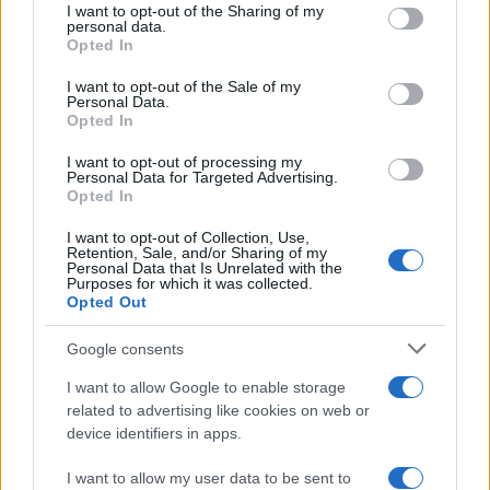
I want to opt-out of the Sharing of my
disclose it to other third parties.
personal data.
Opted In
Please note that this website/app uses one or more Google
services and may gather and store information including but
I want to opt-out of the Sale of my
Personal Data.
not limited to your visit or usage behaviour. You may click to
Opted In
grant or deny consent to Google and its third-party tags to
use your data for below specified purposes in below Google
I want to opt-out of processing my
consent section.
Personal Data for Targeted Advertising.
Opted In
I want to opt-out of Collection, Use,
Retention, Sale, and/or Sharing of my
Personal Data that Is Unrelated with the
Purposes for which it was collected.
Opted Out
Google consents
I want to allow Google to enable storage
related to advertising like cookies on web or
device identifiers in apps.
I want to allow my user data to be sent to