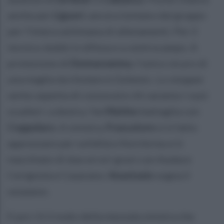
anche per
Liguori
, ancora lontano dal gruppo
per l'intera settimana di allenamenti. Per il
tecnico dubbi in difesa e a centrocampo. A
protezione di
Donnarumma
, l’unico sicuro di
una maglia da titolare è Golemic. Lo stopper
serbo aspetta di conoscere chi saranno i suoi
scudieri: a destra, l’ex
Matino
battaglia con
Coppolaro
. A sinistra,
Frascatore
si è fatto
apprezzare per solidità e fisicità ma si è
macchiato di due errori gravi con Audace
Cerignola e Casarano:
Anastasio
sogna il
sorpasso.
E poi c’è il nodo della mezzala sinistra che