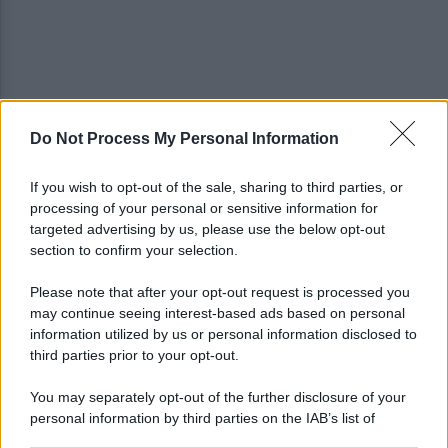
Do Not Process My Personal Information
Salernitana, vittoria di misura sul Sambiase (2-1):
decidono Lescano e Achik
If you wish to opt-out of the sale, sharing to third parties, or
processing of your personal or sensitive information for
Basket, grana Warner per Scafati: il club torna sul
targeted advertising by us, please use the below opt-out
mercato
section to confirm your selection.
Please note that after your opt-out request is processed you
may continue seeing interest-based ads based on personal
information utilized by us or personal information disclosed to
third parties prior to your opt-out.
You may separately opt-out of the further disclosure of your
personal information by third parties on the IAB’s list of
downstream participants.