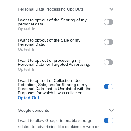
Personal Data Processing Opt Outs
This information may also be disclosed by us to third parties
on the IAB’s List of Downstream Participants that may further
I want to opt-out of the Sharing of my
disclose it to other third parties.
personal data.
Opted In
Please note that this website/app uses one or more Google
services and may gather and store information including but
I want to opt-out of the Sale of my
Personal Data.
not limited to your visit or usage behaviour. You may click to
Opted In
grant or deny consent to Google and its third-party tags to
use your data for below specified purposes in below Google
I want to opt-out of processing my
consent section.
Personal Data for Targeted Advertising.
Opted In
I want to opt-out of Collection, Use,
Retention, Sale, and/or Sharing of my
Personal Data that Is Unrelated with the
Purposes for which it was collected.
Opted Out
Google consents
I want to allow Google to enable storage
related to advertising like cookies on web or