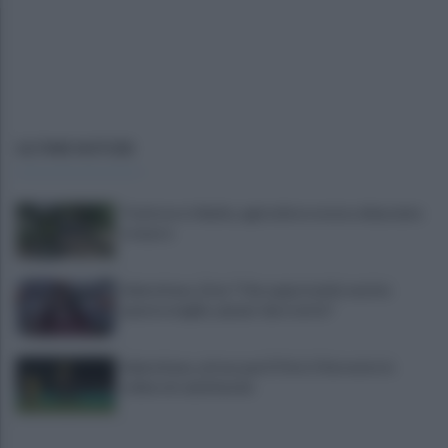
ULTIME NOTIZIE
Trattore si ribalta, agricoltore resta schiacciato
e muore
Salernitana, Zoia: "Che opportunità vestire
questa maglia, qui per dare tutto"
Salernitana, attesa per D’Ursi: il Sorrento lo
schiera in amichevole