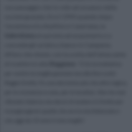
suo passaggio che lo vide ad un passo dalla
società granata. Era il 1990 quando dopo
l’avventura fra Avellino e Casertana, la
Salernitana
era pronta ad acquistarlo e a
concedergli un’altra chance in Campania.
Affare che sfumò, con la scelta dell’attaccante
di trasferirsi alla
Reggiana
:
“Ci fu la trattativa
per vestire la maglia granata ma alla fine scelsi
Reggio Emilia. Fu una decisione più che altro logica,
per la vicinanza a casa, per la location. Non ho mai
rifiutato Salerno ma decisi di andare in Emilia per
ricongiungermi quella che era la mia fidanzata e
che oggi da 33 anni è mia moglie”.