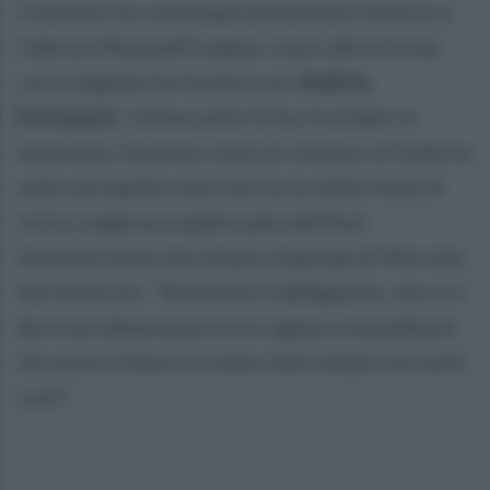
Il destino ha comunque presentato Salerno a
Fabrizio Ravanelli seppur sotto altra forma,
con il legame fortissimo con
Andrea
Fortunato
. L’attaccante lo ha ricordato in
mattinata, facendo visita al cimitero di Salerno
sulla sua lapide e poi nel corso della festa di
inizio stagione organizzata dall’Asd
Sanseverinese allo Stadio Superga di Mercato
San Severino:
“Ricordarlo è obbligatorio, non ci si
deve mai dimenticare di un ragazzo straordinario
che aveva il futuro in mano. Sarà sempre nei nostri
cuori”.