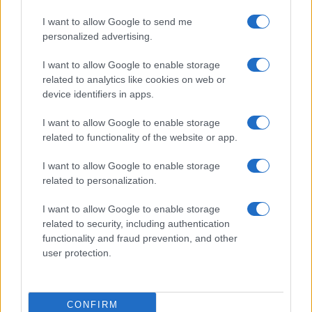
I want to allow Google to send me
personalized advertising.
I want to allow Google to enable storage
related to analytics like cookies on web or
device identifiers in apps.
I want to allow Google to enable storage
related to functionality of the website or app.
I want to allow Google to enable storage
CHI SIAMO
CONTATTI
PUBBLICITÀ
LAVORA CON NOI
related to personalization.
PRIVACY / COOKIE POLICY
PREFERENZE PRIVACY
I want to allow Google to enable storage
OTTO CHANNEL
related to security, including authentication
functionality and fraud prevention, and other
user protection.
Registrazione del Tribunale di Avellino n. 331 del 23/11/1995
Iscritto al Registro degli Operatori di Comunicazione n. 37512
© Riproduzione Riservata – Ne è consentita esclusivamente una
CONFIRM