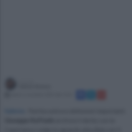
a cura di
Sabato Romeo
sabato 1 novembre 2025 alle 13:32
Salerno
.
Partita ostica e defezioni importanti.
Giuseppe Raffaele
archivia il derby con la
Casertana e volge lo sguardo alla sfida con il