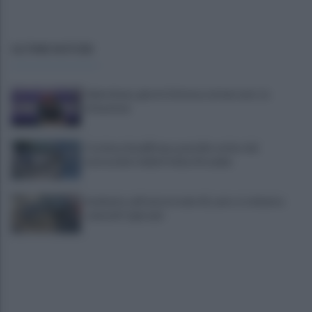
ULTIME NOTIZIE
Salernitana, giorni d’attesa sul mercato: la
situazione
Costiera Amalfitana, presidio estivo dei
motociclisti della Polizia Stradale
Incidente sull'autostrada A2, auto si schianta:
coinvolti 5 giovani