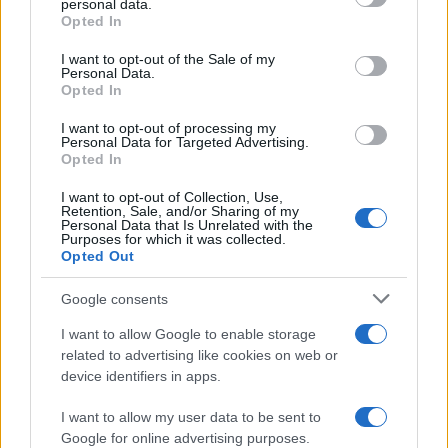
personal data.
Opted In
Please note that this website/app uses one or more Google
services and may gather and store information including but
I want to opt-out of the Sale of my
Personal Data.
not limited to your visit or usage behaviour. You may click to
Opted In
grant or deny consent to Google and its third-party tags to
use your data for below specified purposes in below Google
I want to opt-out of processing my
consent section.
Personal Data for Targeted Advertising.
Opted In
I want to opt-out of Collection, Use,
Retention, Sale, and/or Sharing of my
Personal Data that Is Unrelated with the
Purposes for which it was collected.
Opted Out
Google consents
I want to allow Google to enable storage
related to advertising like cookies on web or
device identifiers in apps.
I want to allow my user data to be sent to
Google for online advertising purposes.