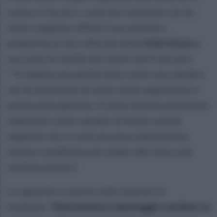
Latina. Il tecnico, come da tradizione sin da
inizio stagione, affida il suo pensiero
prepartita al sito ufficiale della
Salernitana
e
racconta le insidie del match del Francioni:
"
“Ci aspetta una partita tosta contro una squadra
che ha dimostrato di essere molto organizzata in
queste prime giornate. Il Latina ha fatto prestazioni
importanti contro squadre di livello e quindi
sappiamo che ci vorrà una prova determinata,
tecnica e qualitativa per andare alla ricerca del
risultato positivo”.
Lo sguardo si sposta sulle assenze in
mediana: “
Mancheranno Capomaggio e de Boer. Lo