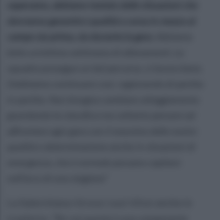
sapevamo, abbiamo testato delle situazioni che
dovranno garantirci qualità e corsa in mezzo al
campo sia prima, sia durante la gara.
Abbiamo
fatto un’ottima settimana di allenamenti. La
squadra prosegue un bel percorso, si lavora bene.
Dobbiamo continuare così, ragionando di partita
in partita. Non bisogna cambiare atteggiamento
guardando la classifica ma soltanto pensare ad
affrontare ogni gara con il massimo delle nostre
qualità e determinazione anche in situazioni di
emergenza, che è normale possano capitare
nell’arco di una stagione”
La Salernitana ritrova i suoi tifosi anche in
trasferta:
“Per noi questa è una componente