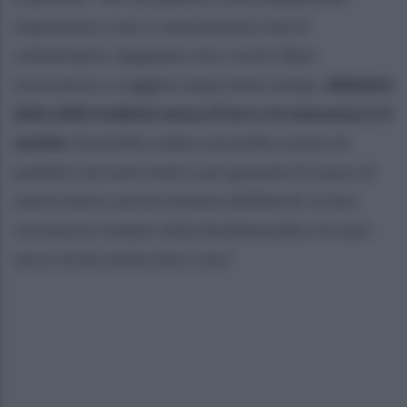
importante e non ci stancheremo mai di
sottolinearlo. Sappiamo che i nostri tifosi
torneranno a viaggiare dopo tanto tempo.
Abbiamo
fatto delle trasferte senza di loro e la mancanza si è
sentita.
Sarà bello vedere una bella cornice di
pubblico ed avere tanti cuori granata di nuovo al
nostro fianco anche lontano dall’Arechi, la loro
vicinanza è sempre stata fondamentale e lo sarà
ancor di più anche fuori casa”.