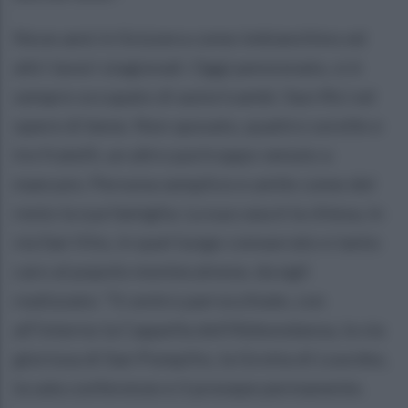
Nove anni in Svizzera come imbianchino ed
altri lavori stagionali. Oggi pensionato, si è
sempre occupato di autoricambi. Sacrifici ed
opere di bene. Non sposato, quattro sorelle e
tre fratelli, un altro purtroppo venuto a
mancare. Persona semplice e umile come del
resto la sua famiglia. La sua casa è la chiesa, in
via San Vito, in quel luogo consacrato e tanto
caro al popolo montecalvese, da egli
realizzato: “Il centro parrocchiale, con
all’interno la Cappella dell’Abbondanza, la via
gloriosa di San Pompilio, la Grotta di Lourdes,
la sala conferenze e il presepe permanente.