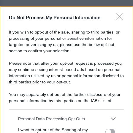
Do Not Process My Personal Information
Avellino superato dal Torino solo dopo i calci di
rigore (2-4)
If you wish to opt-out of the sale, sharing to third parties, or
processing of your personal or sensitive information for
Montoro, addio a Gerardo Caruso: comunità in
targeted advertising by us, please use the below opt-out
lutto
section to confirm your selection.
Please note that after your opt-out request is processed you
may continue seeing interest-based ads based on personal
information utilized by us or personal information disclosed to
third parties prior to your opt-out.
You may separately opt-out of the further disclosure of your
personal information by third parties on the IAB’s list of
downstream participants.
Personal Data Processing Opt Outs
This information may also be disclosed by us to third parties
on the IAB’s List of Downstream Participants that may further
I want to opt-out of the Sharing of my
disclose it to other third parties.