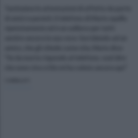
Tantissime le attestazioni di affetto da parte
di amici e parenti, il telefono di Mario squilla
ripetutamente ed è un sollievo per tutti
sentire ancora la sua voce. Sorridendo ad un
amico, che gli chiede come stia, Mario dice:
“Se da morto rispondo al telefono, vuol dire
che sono vivo e Dio mi ha voluto ancora qui.”
CORRELATI