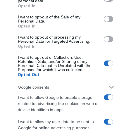
personal data.
Opted In
Please note that this website/app uses one or more Google
services and may gather and store information including but
I want to opt-out of the Sale of my
Personal Data.
not limited to your visit or usage behaviour. You may click to
Opted In
grant or deny consent to Google and its third-party tags to
use your data for below specified purposes in below Google
I want to opt-out of processing my
consent section.
Personal Data for Targeted Advertising.
Opted In
I want to opt-out of Collection, Use,
Retention, Sale, and/or Sharing of my
Personal Data that Is Unrelated with the
Purposes for which it was collected.
Opted Out
Google consents
I want to allow Google to enable storage
related to advertising like cookies on web or
device identifiers in apps.
I want to allow my user data to be sent to
Google for online advertising purposes.