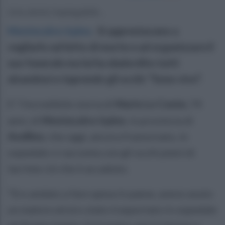
Una storia inspiegabile...
Montecalvo Irpino
.
Si apprestavano a
vegliarlo sul letto di morte e ad organizzare il
suo funerale ma lui ha sbalordito tutti
alzandosi e riaprendo gli occhi: “Sono vivo”.
E’ l’incredibile storia di
Mario Lo Conte,
74
anni, di
Montecalvo Irpino
, in provincia di
Avellino
, che oggi, ancora frastornato, in
ospedale ci racconta con gli occhi pieni di
lacrime ciò che è accaduto.
“Ero andato a fare spesa in paese, avevo avuto
un malore ed ero stato trasportato in ospedale