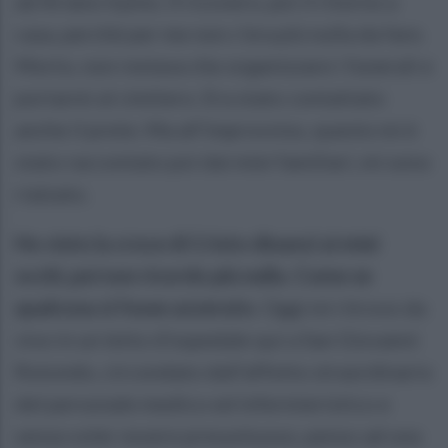
ad Ariano Irpino. Il ricovero, poi il ritorno a
casa, perché per me non c’era più nulla da fare.
Morto, non restava che organizzare i funerali e
portarmi al cimitero. Era stato contattato
anche il prete. Ma all’improvviso, questo mi è
stato raccontato poi dai miei familiari, mi sono
rialzato.
Ho visto la croce di Cristo dinanzi ai miei
occhi, poi non ricordo più nulla. Come se
qualcosa si fosse azzerato.
Oggi mi ritrovo da
vivo in un letto d’ospedale qui a San Giovanni
Rotondo, circondato dall’affetto straordinario
del personale medico ed infermieristico e
senza voler essere presuntuoso, penso ad una