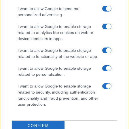
I want to allow Google to send me
personalized advertising.
I want to allow Google to enable storage
related to analytics like cookies on web or
device identifiers in apps.
I want to allow Google to enable storage
related to functionality of the website or app.
I want to allow Google to enable storage
CHI SIAMO
CONTATTI
PUBBLICITÀ
LAVORA CON NOI
related to personalization.
PRIVACY / COOKIE POLICY
PREFERENZE PRIVACY
I want to allow Google to enable storage
OTTO CHANNEL
related to security, including authentication
functionality and fraud prevention, and other
user protection.
Registrazione del Tribunale di Avellino n. 331 del 23/11/1995
Iscritto al Registro degli Operatori di Comunicazione n. 37512
© Riproduzione Riservata – Ne è consentita esclusivamente una
CONFIRM