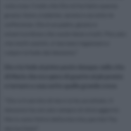
sola cosa: Credo che Dio mi ha fatto questa
grazia. Sono credente, sereno e accetto le
sofferenze. Dio è un padre, giusto e
misericordioso che vuole bene a tutti. Peccato
che molti uomini, si lasciano ingannare e
rubare la fede dal demonio.”
Dio e la fede al primo posto dunque, nella vita
di Mario che ora spera di guarire al più presto
e tornare a casa sotto quella grande croce.
“Dio si è servito di me e io ho accettato. Il
demonio ha cercato sempre di distruggermi.
Ma io sono felice della mia vita, perché l’ha
decisa Gesù".