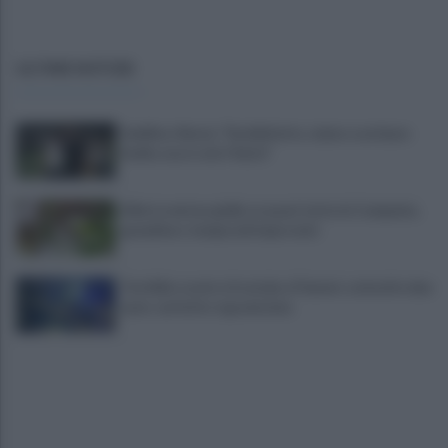
ULTIME NOTIZIE
Avellino, Nesta: "Soddisfatto, siamo a un buon
livello, ma è solo l'inizio"
Allerta meteo gialla su quasi tutta la Campania,
grandine e temporali improvvisi
Terribile scontro frontale a Flumeri, coinvolte due
auto: un ferito è gravissimo