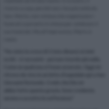
ospedale ad Ariano Irpino. Il ricovero, il
ritorno a casa, perché non c’era più nulla da
fare. Morto, non restava che organizzare i
funerali e portarlo in chiesa per celebrare il
suo funerale. Ma all’improvviso, Mario si
rialzò.
"Ho visto la croce di Cristo dinanzi ai miei
occhi - ci raccontò - poi non ricordo più nulla.
Come se qualcosa si fosse azzerato. Oggi mi
ritrovo da vivo in un letto d’ospedale qui a San
Giovanni Rotondo. Credo che Dio mi
abbia fatto questa grazia. Sono credente,
sereno e accetto le sofferenze."