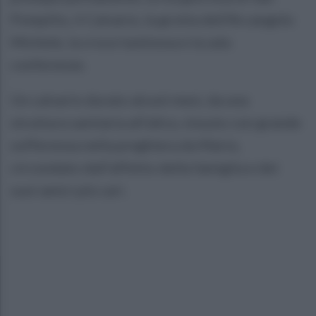
Pompilio, il Calvario, la grotta dell'Arcangelo
Michele, la croce luminosa e la sala
conferenze.
Un calvario durato alcuni mesi, da una
struttura sanitaria all’altra, vissuto con grande
sofferenza nella preghiera da Mario,
circondato dall’affetto della famiglia e dei
suoi amici più cari.