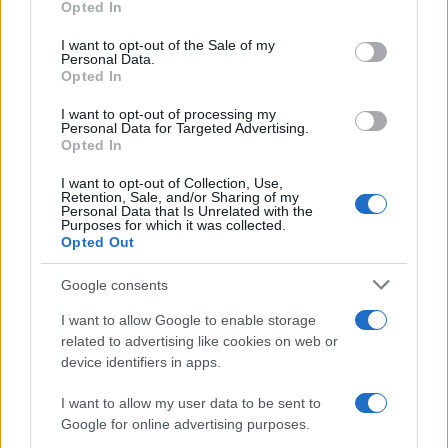
Opted In
Please note that this website/app uses one or more Google
services and may gather and store information including but
I want to opt-out of the Sale of my
Personal Data.
not limited to your visit or usage behaviour. You may click to
Opted In
grant or deny consent to Google and its third-party tags to
use your data for below specified purposes in below Google
I want to opt-out of processing my
consent section.
Personal Data for Targeted Advertising.
Opted In
I want to opt-out of Collection, Use,
Retention, Sale, and/or Sharing of my
Personal Data that Is Unrelated with the
Purposes for which it was collected.
Opted Out
Google consents
I want to allow Google to enable storage
related to advertising like cookies on web or
device identifiers in apps.
I want to allow my user data to be sent to
Google for online advertising purposes.