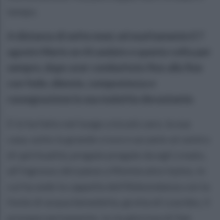
tempo.
A distanza di sette mesi, ed esattamente il 7
agosto Mario se n'è andato e questa volta per
sempre, dopo aver combattuto fino alla fine
con fede, silenzio, compostezza e
rassegnazione la sua malattia devastante.
E lo ha fatto nel luogo a lui più caro, la sua
casa, sotto la grande croce e accanto al centro
di spiritualità, pregate pregate da egli creato,
all’ingresso del paese a Montecalvo Irpino, in
cui ha sede la cappella dell'Abbondanza con la
fonte di acqua benedetta, grotta di Lourdes, il
presepe permanente, la via gloriosa di San