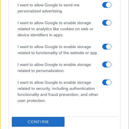
I want to allow Google to send me
personalized advertising.
I want to allow Google to enable storage
related to analytics like cookies on web or
device identifiers in apps.
I want to allow Google to enable storage
related to functionality of the website or app.
I want to allow Google to enable storage
CHI SIAMO
CONTATTI
PUBBLICITÀ
LAVORA CON NOI
related to personalization.
PRIVACY / COOKIE POLICY
PREFERENZE PRIVACY
I want to allow Google to enable storage
OTTO CHANNEL
related to security, including authentication
functionality and fraud prevention, and other
user protection.
Registrazione del Tribunale di Avellino n. 331 del 23/11/1995
Iscritto al Registro degli Operatori di Comunicazione n. 37512
© Riproduzione Riservata – Ne è consentita esclusivamente una
CONFIRM
riproduzione parziale con citazione della fonte corretta