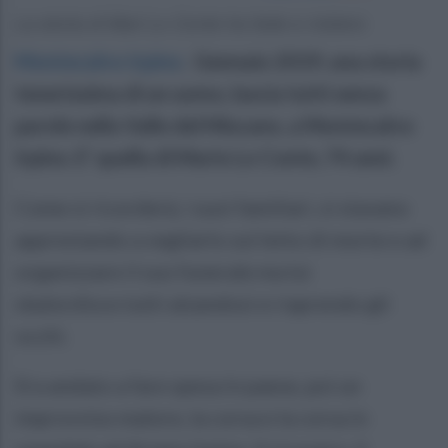
La storia di Mari Lo Conte tra fede e mistero
Montecalvo Irpino
.
Gennaio 2019, una storia
tenerissima di un uomo, lascia tutti senza
parole nella Valle del Miscano, a Montecalvo
Irpino. E' quella di Mario Lo Conte, 74 anni.
Come si ricorderà, i suoi familiari, si stavano
apprestando a vegliarlo sul letto di morte e ad
organizzare il suo funerale ma lui
sbalordisce tutti alzandosi e riaprendo gli
occhi.
Era andato a fare spesa in paese, poi un
improvviso malore, la corsa e la corsa in