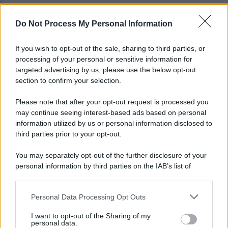
Do Not Process My Personal Information
Scandone Avellino, via alla campagna
abbonamenti: i dettagli
If you wish to opt-out of the sale, sharing to third parties, or
processing of your personal or sensitive information for
Montoro, ruba quasi 130mila euro di energia
targeted advertising by us, please use the below opt-out
elettrica: denunciato 65enne
section to confirm your selection.
Please note that after your opt-out request is processed you
may continue seeing interest-based ads based on personal
information utilized by us or personal information disclosed to
third parties prior to your opt-out.
You may separately opt-out of the further disclosure of your
personal information by third parties on the IAB’s list of
downstream participants.
Personal Data Processing Opt Outs
This information may also be disclosed by us to third parties
on the IAB’s List of Downstream Participants that may further
I want to opt-out of the Sharing of my
disclose it to other third parties.
personal data.