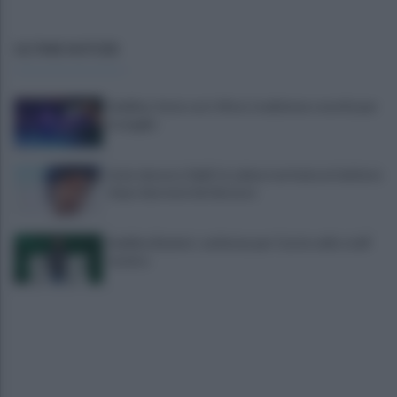
ULTIME NOTIZIE
Avellino: festa con i tifosi, tradizione e novità per
le maglie
Lioni, decesso Sakil: la salma è arrivata al cimitero
dopo due mesi dal decesso
Avellino Basket: conferma per Curcio nello staff
tecnico