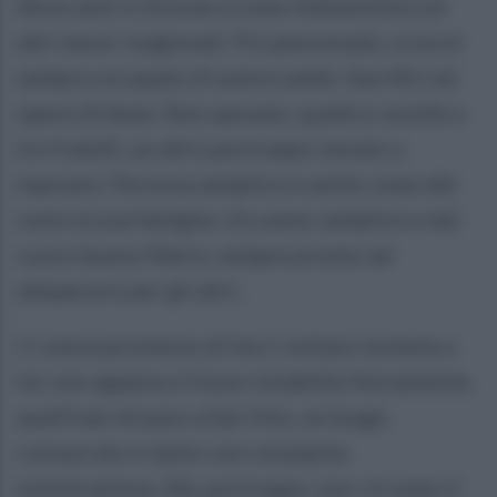
Nove anni in Svizzera come imbianchino ed
altri lavori stagionali. Poi pensionato, si era è
sempre occupato di autoricambi. Sacrifici ed
opere di bene. Non sposato, quattro sorelle e
tre fratelli, un altro purtroppo venuto a
mancare. Persona semplice e umile come del
resto la sua famiglia. Un uomo semplice e dal
cuore buono Mario, sempre pronto ad
adoperarsi per gli altri.
Ci aveva promesso di farci visitare insieme a
lui, non appena si fosse ristabilito fisicamente,
quell’oasi di pace a San Vito, un luogo
consacrato e tanto caro al popolo
montecalvese. Ma, purtroppo, non c’è stato il