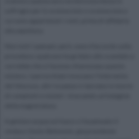
scatola e questa sera reciterà una messa in
suffragio per lo sconosciuto o sconosciuta a
cui sono appartenuti i resti, prima di affidarla
alla sepoltura.
Non tutti i paesani, però, sono d’accordo sulla
procedura: qualcuno ha gridato allo scandalo e
vorrebbe che si facesse chiarezzasu questo
mistero. I parrocchiani invocano l'intervento
del Vescovo, altri in paese si lanciano in teorie
di complotti e misteri invocando un'indagine
della magistratura.
A gettare acqua sul fuoco ci ha pensato il
sindaco Giulio Belmonte, già presidente