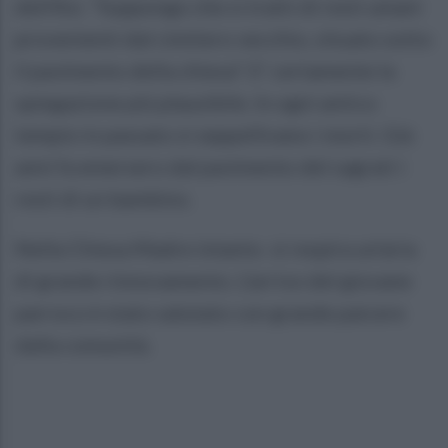
dell'Asi. "Suppongo che si tratti di resti umani
provenienti dal cimitero vecchio, situato sotto
il pavimento della chiesa". E' certamente la
spiegazione più plausibile. In ogni antico
tempio in passato si seppellivano i morti. Già
anni fa emersero dal pavimento del sagrati i
resti di un bambino.
Nella Chiesa Madre intanto si respira un'aria
di grande rinnovamento. L'arrivo del giovane
parroco è stato salutato con grande paicere
dalla comunità.