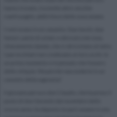
hanno trovato, tra molte altre vecchie
cianfrusaglie, addirittura delle ossa umane.
I resti erano in un cassetto. Due teschi, due
femori, parte di un'anc e altre piccole ossa,
chiaramente datate, che si sbriciolano al tatto.
I parrocchiani non credevano ai loro occhi. In
un primo momento si è pensato che fossero
delle reliquie. Ma perché nasconderle in un
cassetto della sagrestia?
Il giovane parroco don Claudio, che ha preso il
posto di don Gerardo dal novembre dello
scorso anno, ha deposto le parti umane in una