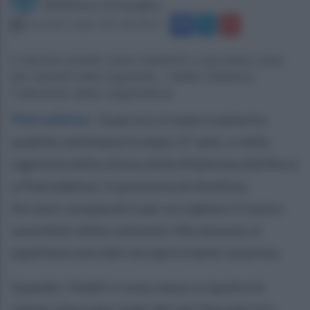
Redazione Ottopagine
mercoledì 1 luglio 2015 alle 08:45
Il vecchio prelato viene trasferito e spuntano ossa
dai cassetti della sagrestia. I fedeli chiedono
l’intervento della magistratura
Pietradefusi
.
Il parroco è stato trasferito
qualche settimana fa dopo 27 anni, e nella
sagrestia della chiesa della Madonna dell'Arco
a Pietradefusi, in provincia di Avellino,
fervono i preparativi per accogliere il nuovo
sacerdote della comunità. Ma nessuno si
aspettava una tale raccapricciante sorpresa.
Quando i fedeli si sono messi a ripulire le
stanze che erano state del vecchio parroco