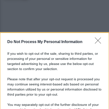
Do Not Process My Personal Information
Mugnano, omicidio Colalongo: Woodcock
deposita nuove intercettazioni al Riesame
If you wish to opt-out of the sale, sharing to third parties, or
processing of your personal or sensitive information for
Il Comune trova la soluzione: BigMama e The
targeted advertising by us, please use the below opt-out
Kolors per salvare il concerto
section to confirm your selection.
Please note that after your opt-out request is processed you
may continue seeing interest-based ads based on personal
information utilized by us or personal information disclosed to
third parties prior to your opt-out.
You may separately opt-out of the further disclosure of your