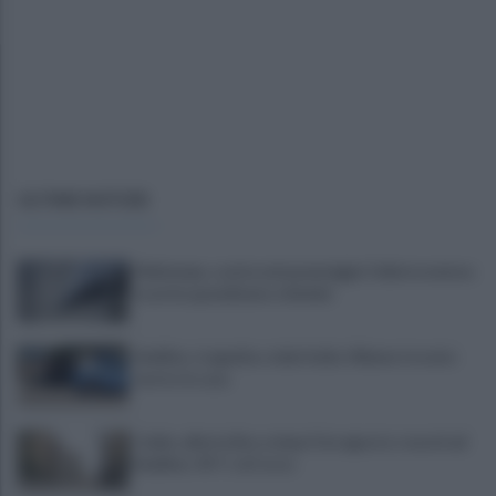
ULTIME NOTIZIE
Maltempo, scatta nel pomeriggio l'allerta meteo:
in arrivo grandinate e fulmini
Avellino, tragedia a viale Italia: 40enne trovato
morto in casa
Caldo, allerta fino a dopo Ferragosto: record ad
Avellino: 45° C al Corso