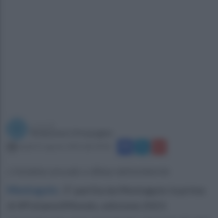
a cura di
Redazione Ottopagine
lunedì 21 agosto 2023 alle 09:46
L'iniziativa annuale a difesa dell'ambiemte
Montaguto
.
E' partita da Montaguto la prima
di #PuliamoIlMondo, edizione 2023.