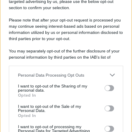
Tariq Owens è il nuovo centro dell'Avellino Basket
targeted advertising by us, please use the below opt-out
section to confirm your selection.
Please note that after your opt-out request is processed you
may continue seeing interest-based ads based on personal
information utilized by us or personal information disclosed to
third parties prior to your opt-out.
You may separately opt-out of the further disclosure of your
personal information by third parties on the IAB’s list of
downstream participants.
Personal Data Processing Opt Outs
This information may also be disclosed by us to third parties
on the IAB’s List of Downstream Participants that may further
I want to opt-out of the Sharing of my
disclose it to other third parties.
personal data.
Opted In
Please note that this website/app uses one or more Google
services and may gather and store information including but
I want to opt-out of the Sale of my
Personal Data.
not limited to your visit or usage behaviour. You may click to
Opted In
grant or deny consent to Google and its third-party tags to
use your data for below specified purposes in below Google
I want to opt-out of processing my
consent section.
Personal Data for Targeted Advertising.