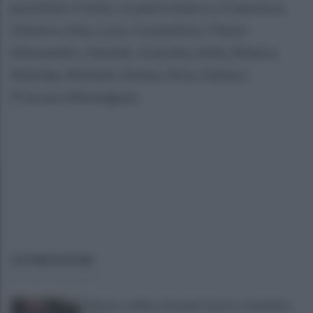
possibile il tutto, in particolare a: Francesca,
Ginevra, Elsa, Luca, Costantino, Flavio
Alessandro, Davide, Graciela, Sofia, Bianca,
Matilda, Michele, Emma, Siria, Dalila e
ProLoco Montaguto
ULTIME NOTIZIE
Montoro, addio a Gerardo Caruso: comunità in