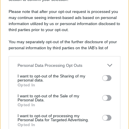
Please note that after your opt-out request is processed you
may continue seeing interest-based ads based on personal
information utilized by us or personal information disclosed to
third parties prior to your opt-out.
You may separately opt-out of the further disclosure of your
personal information by third parties on the IAB’s list of
downstream participants.
Personal Data Processing Opt Outs
This information may also be disclosed by us to third parties
on the IAB’s List of Downstream Participants that may further
I want to opt-out of the Sharing of my
disclose it to other third parties.
personal data.
Opted In
Please note that this website/app uses one or more Google
services and may gather and store information including but
I want to opt-out of the Sale of my
Personal Data.
not limited to your visit or usage behaviour. You may click to
Opted In
grant or deny consent to Google and its third-party tags to
use your data for below specified purposes in below Google
I want to opt-out of processing my
consent section.
Personal Data for Targeted Advertising.
Opted In