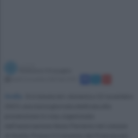
a cura di
Redazione Ottopagine
lunedì 13 novembre 2023 alle 14:58
Avella
.
Si è tenuta ieri, domenica 12 novembre
2023, una nuova giornata dedicata alla
prevenzione in rosa, organizzata
dall’associazione Amos Partenio nel comune
di Avella. Presso il Convento dei Francescani,