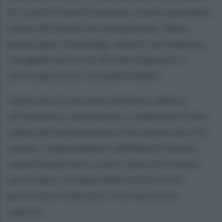
in Corso Vittorio Emanuele, diversi specialisti
hanno effettuato le visite gratuite: hanno
partecipato il senologo dottor Carlo Iannace,
l’ecografista dottor Michele Capozzi e il
nefrologo dottor Giovanni Cibelli.
Tantissime le persone che hanno aderito
all’iniziativa, continuando a credere nel forte
valore della prevenzione che salva la vita. Per
questo i ringraziamenti dell’Amos Partenio
vanno innanzitutto a tutti coloro che hanno
partecipato sottoponendosi ai controlli
gratuiti e ai medici per il loro prezioso
operato.