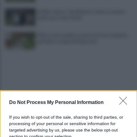
Avellino, Nesta: "Soddisfatto, siamo a un buon
livello, ma è solo l'inizio"
Allerta meteo gialla su quasi tutta la Campania,
grandine e temporali improvvisi
Do Not Process My Personal Information
Terribile scontro frontale a Flumeri, coinvolte due
auto: un ferito è gravissimo
If you wish to opt-out of the sale, sharing to third parties, or
processing of your personal or sensitive information for
Avellino superato dal Torino solo dopo i calci di
targeted advertising by us, please use the below opt-out
rigore (2-4)
section to confirm your selection.