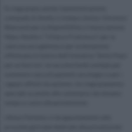
Si ringraziano anche l’amministrazione
comunale di Avella, il sindaco dottor Vincenzo
Biancardi per la disponibilità, e l’associazione
Masci Avella 1 “Chiara e Francesco”, per la
calorosa accoglienza e per la donazione
effettuata in favore dell’iniziativa “Sette Passi
per un Sorriso”, la raccolta fondi solidale per
sostenere i piccoli pazienti oncologici e per i
ragazzi affetti da autismo. Un ringraziamento
speciale va anche alle volontarie che donano
tempo e cuore alla prevenzione.
L’Amos Partenio vi dà appuntamento alle
prossime giornate dedicate alla prevenzione