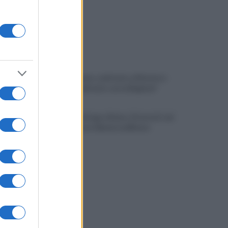
Grande Sarno, confronto a Montoro:
"Subito confronto con la Regione"
Spaccio di droga a Roma, 13 arresti: nei
guai anche un 26enne avellinese