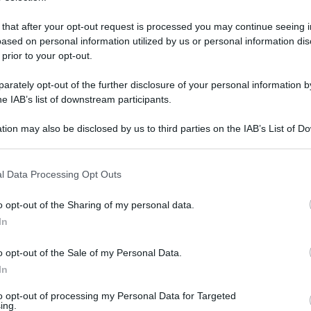
 that after your opt-out request is processed you may continue seeing i
ased on personal information utilized by us or personal information dis
 prior to your opt-out.
rately opt-out of the further disclosure of your personal information by
he IAB’s list of downstream participants.
tion may also be disclosed by us to third parties on the IAB’s List of 
 that may further disclose it to other third parties.
 that this website/app uses one or more Google services and may gath
l Data Processing Opt Outs
including but not limited to your visit or usage behaviour. You may click 
 to Google and its third-party tags to use your data for below specifi
 dicembre 2025 alle 18:09
o opt-out of the Sharing of my personal data.
ogle consent section.
In
no tornati ad animare la piazza centrale della
o opt-out of the Sale of my Personal Data.
di coraggio, memoria, vicinanza. È il settimo
In
 ogni pallina donata non è solo un addobbo, ma
to opt-out of processing my Personal Data for Targeted
ing.