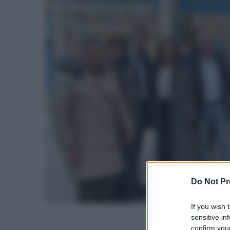
Do Not Pr
If you wish 
sensitive in
confirm your