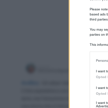
Please note
based ads b
third parties
You may sepa
parties on t
This informa
Participants
Please note
Persona
information 
a cura di
deny consent
martedì 9
Simonetta Ieppariello
I want t
in below Go
Opted 
Avellino
.
Gli alberi della Prevenzione so
I want t
Città ospedaliera con colori che parlano 
Opted 
anno, ma l’emozione è sempre la stessa:
I want 
una storia che si intreccia con le altre.
Advertis