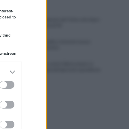
ULTIME NOTIZIE
nterest-
closed to
Avellino superato dal Torino solo dopo i
calci di rigore (2-4)
 third
Montoro, addio a Gerardo Caruso:
comunità in lutto
Downstream
Maltempo, scatta l'allerta meteo: in
er and store
arrivo temporali improvvisi e grandinate
to grant or
ed purposes