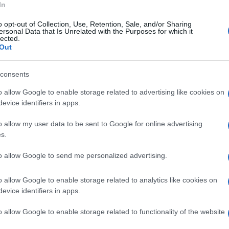
In
Amdos e Amos e al chirurgo Carlo Iannace oggi
o opt-out of Collection, Use, Retention, Sale, and/or Sharing
ersonal Data that Is Unrelated with the Purposes for which it
ano Perito, il Direttore Sanitario e il
lected.
Out
nza partecipe e sincera ha ricordato quanto
zione, ma un modo di sentirsi comunità con un
consents
e a chi accompagna. A rendere l’evento ancora
o allow Google to enable storage related to advertising like cookies on
ognatori, la band speciale del Centro Aprea di
evice identifiers in apps.
o allow my user data to be sent to Google for online advertising
s.
ero rosa per la prevenzione, il rosso per chi
to allow Google to send me personalized advertising.
il blu per i bambini che insegnano ogni giorno
 gli abeti già noti, quest’anno ne è comparso
o allow Google to enable storage related to analytics like cookies on
evice identifiers in apps.
di colori e significati, nato grazie al
orio. Un segno importante, che parla da solo.
o allow Google to enable storage related to functionality of the website