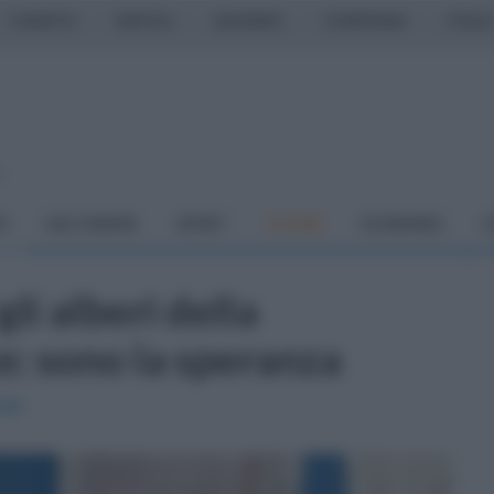
CASERTA
NAPOLI
SALERNO
CAMPANIA
ITALIA
o
À
DAI COMUNI
SPORT
CUCINA
ECONOMIA
C
gli alberi della
e: sono la speranza
ati