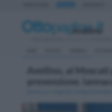
PRIMA PAGINA
AVELLINO
BENEVENTO
Sabato 8 Agosto 2026
| Direttore Editoriale:
Antonio Sass
HOME
POLITICA
CRONACA
ATTUALIT
Avellino, al Moscati 
prevenzione. Iannac
Musica con I Sognatori nell'agorà del Mosc