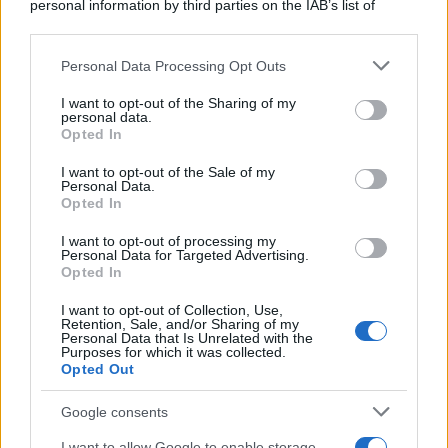
personal information by third parties on the IAB’s list of
downstream participants.
Personal Data Processing Opt Outs
This information may also be disclosed by us to third parties
on the IAB’s List of Downstream Participants that may further
I want to opt-out of the Sharing of my
disclose it to other third parties.
personal data.
Opted In
Please note that this website/app uses one or more Google
services and may gather and store information including but
I want to opt-out of the Sale of my
Personal Data.
not limited to your visit or usage behaviour. You may click to
Opted In
grant or deny consent to Google and its third-party tags to
use your data for below specified purposes in below Google
I want to opt-out of processing my
consent section.
Personal Data for Targeted Advertising.
Opted In
I want to opt-out of Collection, Use,
Retention, Sale, and/or Sharing of my
Personal Data that Is Unrelated with the
Purposes for which it was collected.
Opted Out
Google consents
I want to allow Google to enable storage