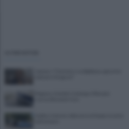
ULTIME NOTIZIE
Cipriano: "I The Kolors con BigMama e gli artisti
irpini per il 16 agosto"
Mugnano, Omicidio Colalongo: il Riesame
scarcera Bernando Cava
Avellino, il mistero della morte di Sergio: la verità
dall'autopsia