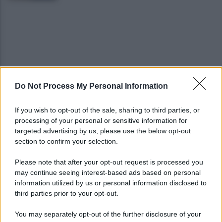
Do Not Process My Personal Information
È ufficiale, accordo chiuso: Ferragosto ad Avellino
con BigMama e The Kolors
If you wish to opt-out of the sale, sharing to third parties, or
processing of your personal or sensitive information for
Addio a Giuseppe Marchioro: allenò l'Avellino in
targeted advertising by us, please use the below opt-out
Serie A nel 1982
section to confirm your selection.
Please note that after your opt-out request is processed you
may continue seeing interest-based ads based on personal
information utilized by us or personal information disclosed to
third parties prior to your opt-out.
You may separately opt-out of the further disclosure of your