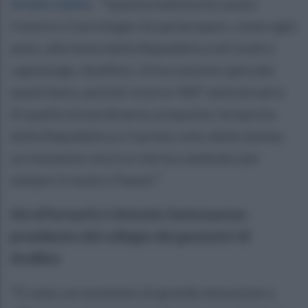
Ariano Irpino
.
"Questa mattina ho avuto
l’onore e il privilegio di partecipare, come ogni
anno, alla festa della Repubblica nel nostro
capoluogo, Avellino. Un'occasione speciale
quest'anno, poiché ricorre l'80° anniversario
di quella straordinaria conquista: la nascita
della Repubblica e il primo voto delle donne,
un momento storico che ha cambiato per
sempre il nostro Paese!"
Ad affermarlo è Antonio Santosuosso
presidente del collegio dei geometri di
Avellino
"È stato un momento di grande emozione e