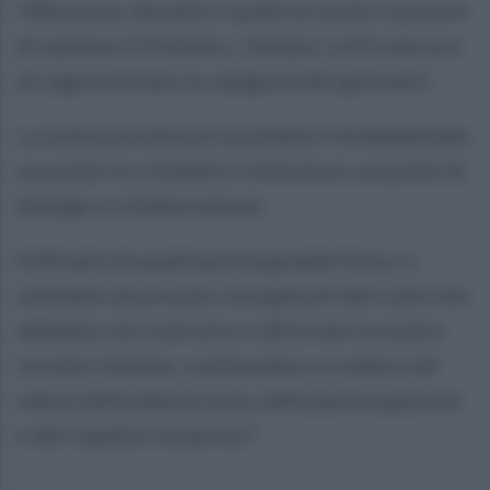
riflessione, durante il quale ho avuto il piacere
di salutare il Prefetto, i Sindaci, la Provincia e
di rappresentare la categoria dei geometri.
La nostra presenza è un pilastro fondamentale:
un ponte tra cittadini e istituzioni, un punto di
dialogo e collaborazione.
A 80 anni da quella prima grande festa, ci
sentiamo ancora più consapevoli del ruolo che
abbiamo nel costruire e rafforzare la nostra
società. Insieme, continuiamo a credere nel
valore della democrazia, della partecipazione
e del rispetto reciproco".