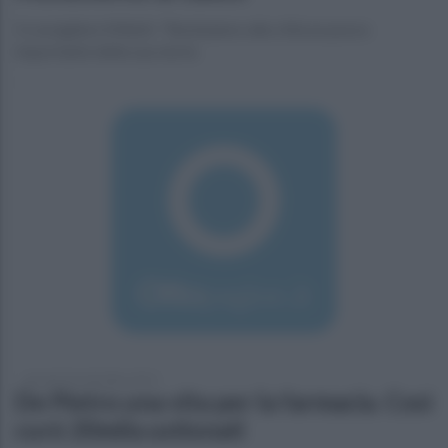
Il consigliere Miletti: "Restiuiamo alla città un pezzo
importante della sua storia
giovedì 10 settembre 2015
De Pietro una vita per la farmacia. Così
curò 20mila ustionati