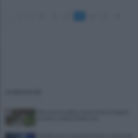
«
8
9
10
11
12
13
14
15
16
»
ULTIME NOTIZIE
Allerta meteo gialla su quasi tutta la Campania,
grandine e temporali improvvisi
Terribile scontro frontale a Flumeri, coinvolte due