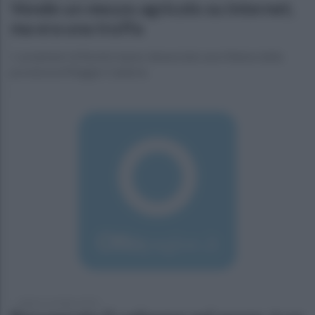
Vende un mezzo agricolo su internet,
ma era una truffa
I carabinieri di Bonito hanno denunciato una 43enne della
provincia di Reggio Calabria
sabato 31 ottobre 2015