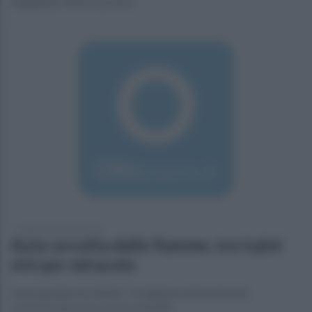
bagagliaio della macchina
sabato 5 settembre 2015
Auto avvolta dalle fiamme, tre irpini
vivi per miracolo
L'auto guidata da Walter Tordiglione letteralmente
carbonizzata, poco prima di Melfi