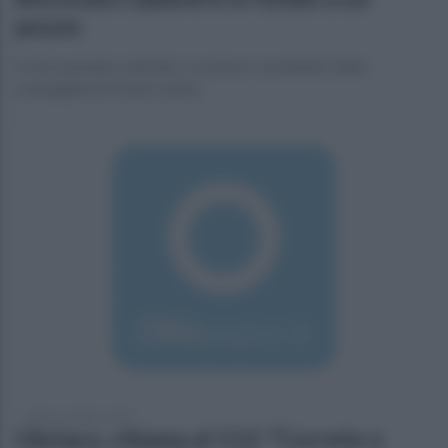
pozzo
Il ritrovamento a Bonito. In azione i carabinieri della
compagnia di Ariano Irpino
sabato 3 ottobre 2015
Ubriaco, chiama al 112: "Correte o