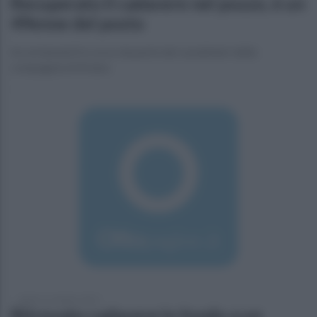
Recuperato il cadavere nel pozzo, è un
49enne del posto
Accertamenti in corso da parte dei carabinieri della
compagnia di Ariano
sabato 31 ottobre 2015
Ritrovato cadavere in fondo a un