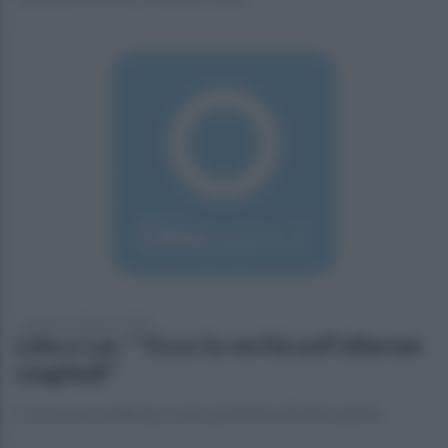
domenica 30 agosto 2015
Lida e Lac: " Ecco la verità sull'allarme
cinghiali"
E' la caccia scellerata, il vero problema di tutto questo