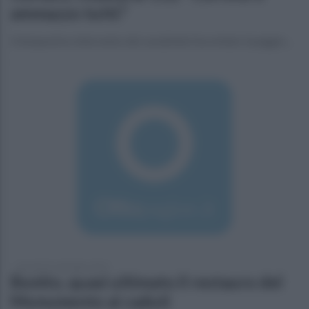
ammazzo tutti."
Il tempestivo intervento dei carabinieri ha evitato il peggio...
giovedì 24 settembre 2015
Bonito, quasi ultimato il restauro del
Monumento ai caduti