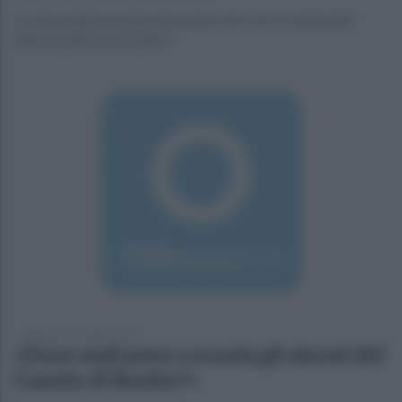
La storia della pomata miracolosa che cura le ustioni del
dottore Vittorio De Pietro
martedì 8 settembre 2015
«Dove andranno a scuola gli alunni del
Cassito di Bonito?»