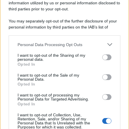
information utilized by us or personal information disclosed to
third parties prior to your opt-out.
You may separately opt-out of the further disclosure of your
personal information by third parties on the IAB’s list of
downstream participants.
Personal Data Processing Opt Outs
This information may also be disclosed by us to third parties
on the IAB’s List of Downstream Participants that may further
I want to opt-out of the Sharing of my
disclose it to other third parties.
personal data.
Opted In
Please note that this website/app uses one or more Google
services and may gather and store information including but
I want to opt-out of the Sale of my
Personal Data.
not limited to your visit or usage behaviour. You may click to
Opted In
grant or deny consent to Google and its third-party tags to
use your data for below specified purposes in below Google
I want to opt-out of processing my
consent section.
Personal Data for Targeted Advertising.
Opted In
I want to opt-out of Collection, Use,
Retention, Sale, and/or Sharing of my
Personal Data that Is Unrelated with the
Purposes for which it was collected.