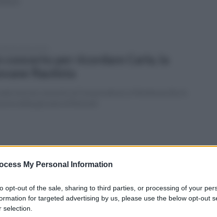
blema
coledì 2 marzo 2016
 concerto per ricordare Carla, la
ovane flautista
ani sera un concerto al Conservatorio a Montesarchio in
oria della giovane di Rotondi
edì 29 febbraio 2016
asporto pubblico in Valle Caudina, se
ocess My Personal Information
 discute a Rotondi
to opt-out of the sale, sharing to third parties, or processing of your per
vegno organizzato dal Partito Democratico
formation for targeted advertising by us, please use the below opt-out s
 selection.