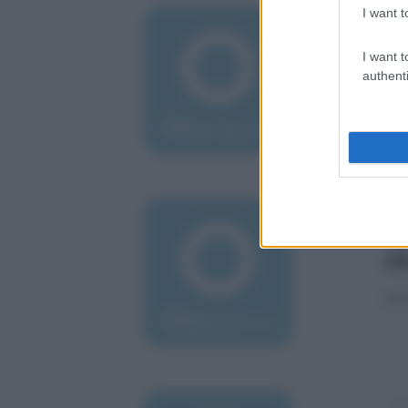
I want t
mer
Cr
I want t
si
authenti
La m
sab
Sp
ch
La 
gio