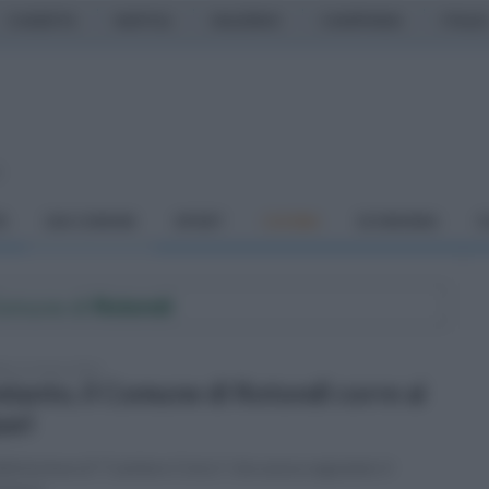
CASERTA
NAPOLI
SALERNO
CAMPANIA
ITALIA
o
À
DAI COMUNI
SPORT
CUCINA
ECONOMIA
C
 Comune di
Rotondi
ato 12 marzo 2016
ianto, il Comune di Rotondi corre ai
pari
isfazione di "Cantiere Civico" che aveva segnalato il