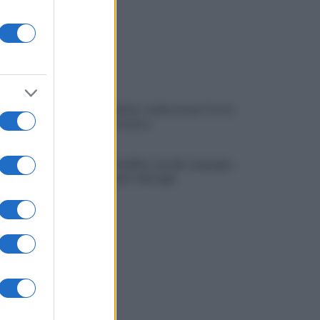
Avellino Basket: conferma per Curcio
nello staff tecnico
Scandone Avellino, via alla campagna
abbonamenti: i dettagli