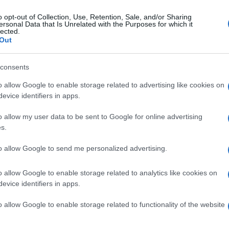
o opt-out of Collection, Use, Retention, Sale, and/or Sharing
ersonal Data that Is Unrelated with the Purposes for which it
enica 21 febbraio 2016
lected.
tondi, "Il voto dei cittadini è stato
Out
ttato alle ortiche"
consents
no Campanile, Pino Gallo e Claudio Vittorio: "Solidarietà e
utata stima al sindaco"
o allow Google to enable storage related to advertising like cookies on
evice identifiers in apps.
o allow my user data to be sent to Google for online advertising
s.
ato 20 febbraio 2016
lle Caudina, Comune di Rotondi verso
to allow Google to send me personalized advertising.
 commissariamento
o allow Google to enable storage related to analytics like cookies on
 l'amministrazione Russo. Anche il centro caudino verso il
evice identifiers in apps.
..
o allow Google to enable storage related to functionality of the website