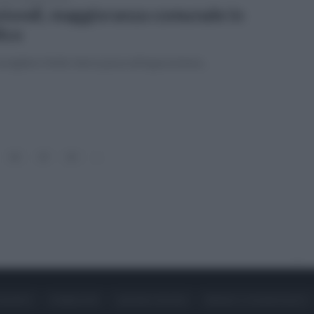
tondi, maggioranza comunale in
lico
onsigliere Nello Ilario passa all'opposizione..
18
19
20
»
ONTATTI
PUBBLICITÀ
LAVORA CON NOI
PRIVACY / COOKIE POLICY