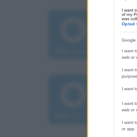
I want t
of my P
dom
was col
Ro
Opted 
bu
Google 
Toni
imm
I want t
web or d
I want t
purpose
sab
Va
I want 
il
I want t
Cade
web or d
voto
I want t
or app.