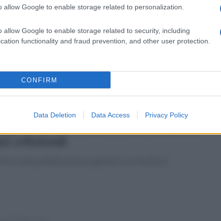
o allow Google to enable storage related to personalization.
coledì 17 febbraio 2016
isi comunale a Rotondi, sfiduciato il
o allow Google to enable storage related to security, including
ndaco Russo
cation functionality and fraud prevention, and other user protection.
ozione porta la firma di quattro consiglieri
CONFIRM
Data Deletion
Data Access
Privacy Policy
ato 13 febbraio 2016
ago nel panino della mensa scolastica,
oc a Rotondi
foto è stata pubblicata da un genitore su Facebook
vedì 4 febbraio 2016