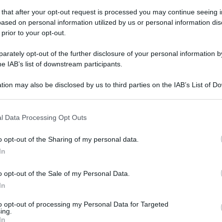
 that after your opt-out request is processed you may continue seeing i
ased on personal information utilized by us or personal information dis
 prior to your opt-out.
ato 27 febbraio 2016
asporto pubblico, il Pd di Rotondi
rately opt-out of the further disclosure of your personal information by
re il confronto
he IAB’s list of downstream participants.
ppuntamento in programma per lunedì 29 febbraio
tion may also be disclosed by us to third parties on the IAB’s List of 
 that may further disclose it to other third parties.
 that this website/app uses one or more Google services and may gath
l Data Processing Opt Outs
including but not limited to your visit or usage behaviour. You may click 
 to Google and its third-party tags to use your data for below specifi
o opt-out of the Sharing of my personal data.
ato 27 febbraio 2016
ogle consent section.
lle Caudina, allarme amianto
In
bandonato
o opt-out of the Sale of my Personal Data.
In
o le numerose segnalazioni di "Cantiere Civico" qualcosa si
ove
to opt-out of processing my Personal Data for Targeted
ing.
In