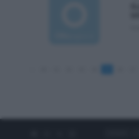
Ro
bi
Il c
«
10
11
12
13
14
15
16
17
CHI SIAMO
C