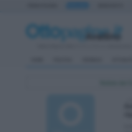
PRIMA PAGINA
AVELLINO
BENEVENTO
Sabato 8 Agosto 2026
| Direttore Editoriale:
Antonio Sass
HOME
POLITICA
CRONACA
ATTUALIT
Notizie dal
sab
Am
ri
Sodd