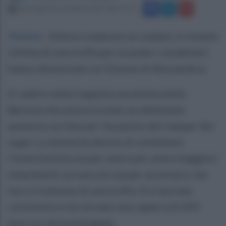
mercoledì 29 novembre 2017 alle 11:21
Trevico
.
Voleva comprare un camper, è rimasta
vittima di una truffa per la quale i carabinieri
hanno denunciato un 52enne di Alessandria.
A cadere nella trappola una donna della
Baronia che aveva trovato un allettante
annuncio on line per l'acquisto del camper dei
sogni. La donna ha deciso di contattare
l'inserzionista sia per avere per avere maggiori
chiarimenti sul veicolo sia per accertarsi che
non si trattasse di una truffa. Si è lasciata
convincere e ha versato una caparra di 650
euro su carta prepagata.