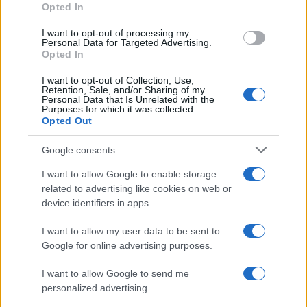
Opted In
grant or deny consent to Google and its third-party tags to
use your data for below specified purposes in below Google
I want to opt-out of processing my
consent section.
Personal Data for Targeted Advertising.
Opted In
I want to opt-out of Collection, Use,
Retention, Sale, and/or Sharing of my
Personal Data that Is Unrelated with the
Purposes for which it was collected.
Opted Out
Google consents
I want to allow Google to enable storage
related to advertising like cookies on web or
device identifiers in apps.
I want to allow my user data to be sent to
Google for online advertising purposes.
I want to allow Google to send me
personalized advertising.