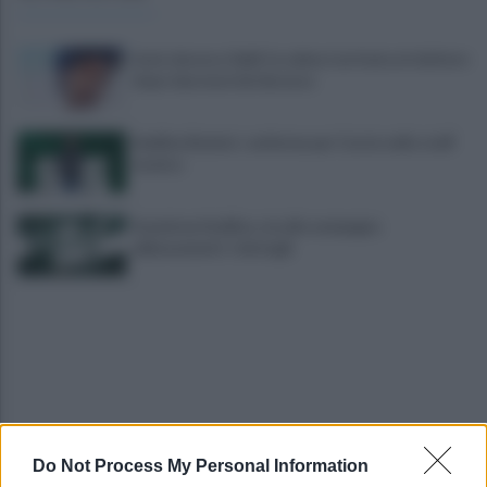
Lioni, decesso Sakil: la salma è arrivata al cimitero
dopo due mesi dal decesso
Avellino Basket: conferma per Curcio nello staff
tecnico
Scandone Avellino, via alla campagna
abbonamenti: i dettagli
Do Not Process My Personal Information
Montoro, ruba quasi 130mila euro di energia