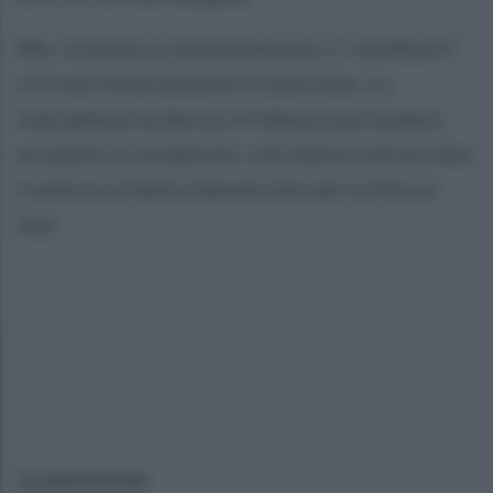
Ma, ricevuta la somma pattuita, il “venditore”
si è reso letteralmente irreperibile. La
malcapitata ha deciso di denunciare quanto
accaduto ai carabinieri, che hanno rintracciato
l'uomo e lo hanno denunciato per truffa on
line.
ULTIME NOTIZIE