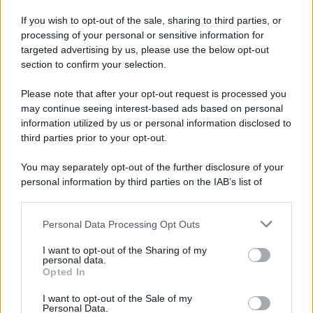
elettrica: denunciato 65enne
If you wish to opt-out of the sale, sharing to third parties, or
processing of your personal or sensitive information for
Maltempo, oggi pomeriggio scatta l'allerta
targeted advertising by us, please use the below opt-out
meteo: in arrivo fulmini e grandine
section to confirm your selection.
Please note that after your opt-out request is processed you
may continue seeing interest-based ads based on personal
information utilized by us or personal information disclosed to
third parties prior to your opt-out.
You may separately opt-out of the further disclosure of your
personal information by third parties on the IAB’s list of
downstream participants.
Personal Data Processing Opt Outs
This information may also be disclosed by us to third parties
on the IAB’s List of Downstream Participants that may further
I want to opt-out of the Sharing of my
disclose it to other third parties.
personal data.
Opted In
Please note that this website/app uses one or more Google
services and may gather and store information including but
I want to opt-out of the Sale of my
Personal Data.
not limited to your visit or usage behaviour. You may click to