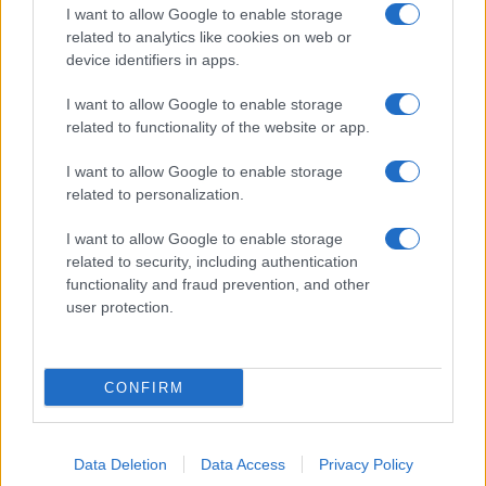
I want to allow Google to enable storage
related to analytics like cookies on web or
device identifiers in apps.
I want to allow Google to enable storage
related to functionality of the website or app.
I want to allow Google to enable storage
CHI SIAMO
CONTATTI
PUBBLICITÀ
LAVORA CON NOI
related to personalization.
PRIVACY / COOKIE POLICY
PREFERENZE PRIVACY
I want to allow Google to enable storage
OTTO CHANNEL
related to security, including authentication
functionality and fraud prevention, and other
user protection.
Registrazione del Tribunale di Avellino n. 331 del 23/11/1995
Iscritto al Registro degli Operatori di Comunicazione n. 37512
© Riproduzione Riservata – Ne è consentita esclusivamente una
CONFIRM
riproduzione parziale con citazione della fonte corretta
www.ottopagine.it
Data Deletion
Data Access
Privacy Policy