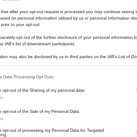
 that after your opt-out request is processed you may continue seeing i
ased on personal information utilized by us or personal information dis
 prior to your opt-out.
rately opt-out of the further disclosure of your personal information by
he IAB’s list of downstream participants.
tion may also be disclosed by us to third parties on the IAB’s List of 
 that may further disclose it to other third parties.
 that this website/app uses one or more Google services and may gath
l Data Processing Opt Outs
including but not limited to your visit or usage behaviour. You may click 
 to Google and its third-party tags to use your data for below specifi
19 gennaio 2020 alle 00:43
o opt-out of the Sharing of my personal data.
ogle consent section.
In
o opt-out of the Sale of my Personal Data.
a da un furgone. Paura a Montecalvo Irpino
In
ba è
stata immediatamente soccorsa dal
to opt-out of processing my Personal Data for Targeted
 una seconda ambulanza medicalizzata, giunta
ing.