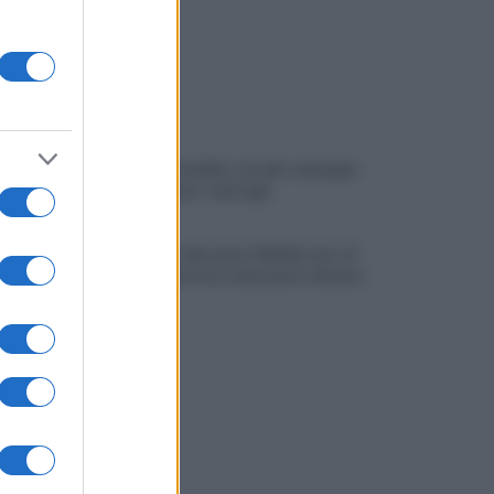
Scandone Avellino, via alla campagna
abbonamenti: i dettagli
Montoro, ruba quasi 130mila euro di
energia elettrica: denunciato 65enne