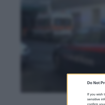
Do Not Pr
If you wish 
sensitive in
confirm your