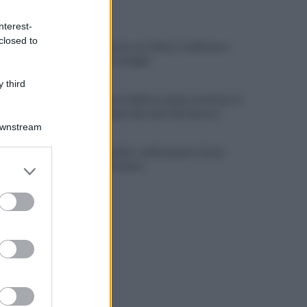
ULTIME NOTIZIE
nterest-
closed to
Avellino: festa con i tifosi, tradizione e
novità per le maglie
 third
Lioni, decesso Sakil: la salma è arrivata al
cimitero dopo due mesi dal decesso
Downstream
Avellino Basket: conferma per Curcio
er and store
nello staff tecnico
to grant or
ed purposes