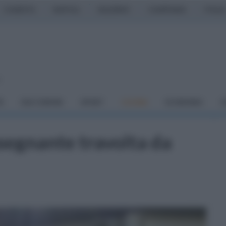
CASERTA
NAPOLI
SALERNO
CAMPANIA
ITALIA
o
À
DAI COMUNI
SPORT
CUCINA
ECONOMIA
C
nsegnante travolta da