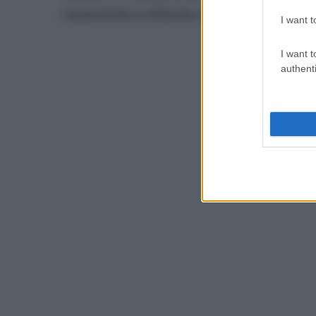
conosciuta e stimata, in servizio al lice
I want t
I want t
authenti