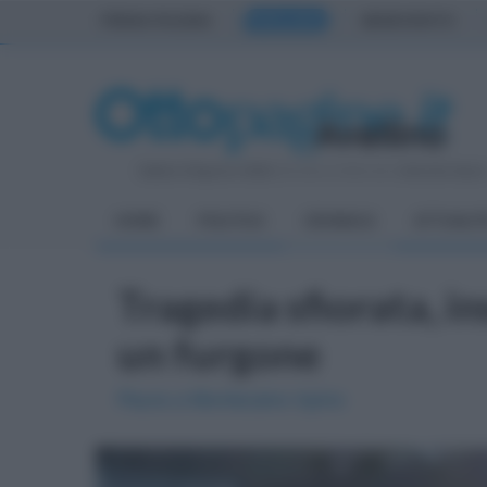
PRIMA PAGINA
AVELLINO
BENEVENTO
Sabato 8 Agosto 2026
| Direttore Editoriale:
Antonio Sass
HOME
POLITICA
CRONACA
ATTUALIT
Tragedia sfiorata, i
un furgone
Paura a Montecalvo Irpino