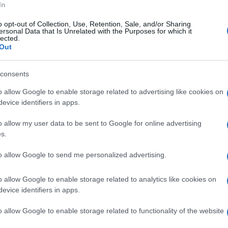
In
o opt-out of Collection, Use, Retention, Sale, and/or Sharing
ersonal Data that Is Unrelated with the Purposes for which it
lected.
Out
consents
o allow Google to enable storage related to advertising like cookies on
evice identifiers in apps.
 stata subito sottoposta a tutti gli
o allow my user data to be sent to Google for online advertising
umi multipli ed è ora ricoverata sotto
s.
ell'ospedale Sant'Ottone Frangipane. Sulla
to allow Google to send me personalized advertising.
 accurate indagini i carabinieri della locale
o allow Google to enable storage related to analytics like cookies on
evice identifiers in apps.
tonio, all'ingresso del paese, poco dopo il
o allow Google to enable storage related to functionality of the website
pressa alla malcapitata, una docente molto