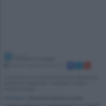
a cura di
Redazione Ottopagine
domenica 27 settembre 2020 alle 17:59
A Cervinara sono più di 30 le persone attualmente
positive e in isolamento. compreso il sindaco
Caterina Lengua
Cervinara
.
L'Azienda Sanitaria Locale
comunica che sono risultati positivi al COVID