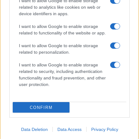
I want to allow Google to enable storage
related to analytics like cookies on web or
device identifiers in apps.
I want to allow Google to enable storage
related to functionality of the website or app.
I want to allow Google to enable storage
CHI SIAMO
CONTATTI
PUBBLICITÀ
LAVORA CON NOI
related to personalization.
PRIVACY / COOKIE POLICY
PREFERENZE PRIVACY
I want to allow Google to enable storage
OTTO CHANNEL
related to security, including authentication
functionality and fraud prevention, and other
user protection.
Registrazione del Tribunale di Avellino n. 331 del 23/11/1995
Iscritto al Registro degli Operatori di Comunicazione n. 37512
© Riproduzione Riservata – Ne è consentita esclusivamente una
CONFIRM
riproduzione parziale con citazione della fonte corretta
www.ottopagine.it
Data Deletion
Data Access
Privacy Policy