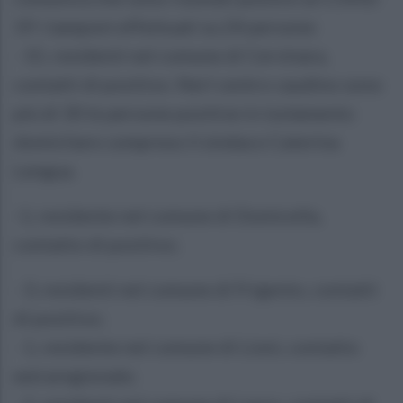
19 i tamponi effettuati su 24 persone:
- 15, residenti nel comune di Cervinara,
contatti di positivo. Nerl centro caudino sono
più di 30 le persone positive in isolamento
domicliare compreso il sindaco Caterina
Lengua.
-1, residente nel comune di Domicella,
contatto di positivo;
- 3, residenti nel comune di Frigento, contatti
di positivo;
- 1, residente nel comune di Lioni, contatto
extraregionale;