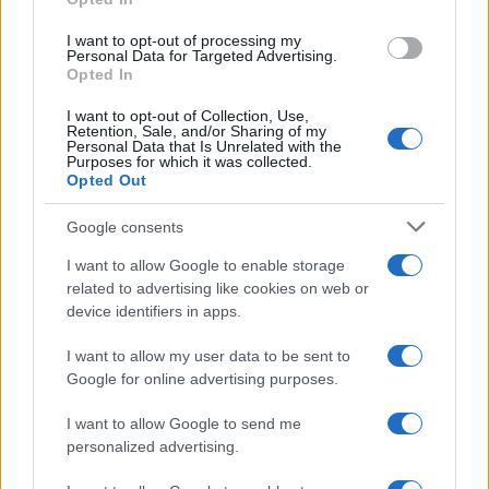
grant or deny consent to Google and its third-party tags to
use your data for below specified purposes in below Google
I want to opt-out of processing my
consent section.
Personal Data for Targeted Advertising.
Opted In
I want to opt-out of Collection, Use,
Retention, Sale, and/or Sharing of my
Personal Data that Is Unrelated with the
Purposes for which it was collected.
Opted Out
Google consents
I want to allow Google to enable storage
related to advertising like cookies on web or
device identifiers in apps.
I want to allow my user data to be sent to
Google for online advertising purposes.
I want to allow Google to send me
personalized advertising.