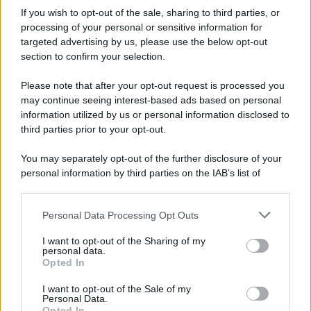
If you wish to opt-out of the sale, sharing to third parties, or
processing of your personal or sensitive information for
Tariq Owens è il nuovo centro dell'Avellino Basket
targeted advertising by us, please use the below opt-out
section to confirm your selection.
Please note that after your opt-out request is processed you
may continue seeing interest-based ads based on personal
information utilized by us or personal information disclosed to
third parties prior to your opt-out.
You may separately opt-out of the further disclosure of your
personal information by third parties on the IAB’s list of
downstream participants.
Personal Data Processing Opt Outs
This information may also be disclosed by us to third parties
on the IAB’s List of Downstream Participants that may further
I want to opt-out of the Sharing of my
disclose it to other third parties.
personal data.
Opted In
Please note that this website/app uses one or more Google
services and may gather and store information including but
I want to opt-out of the Sale of my
Personal Data.
not limited to your visit or usage behaviour. You may click to
Opted In