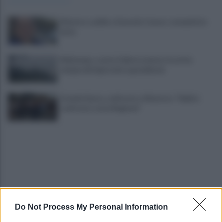
Montoro, addio a Gerardo Caruso: comunità in
lutto
Maltempo, scatta l'allerta meteo: in arrivo
temporali improvvisi e grandinate
Grande Sarno, confronto a Montoro: "Subito
confronto con la Regione"
Do Not Process My Personal Information
Spaccio di droga a Roma, 13 arresti: nei guai
anche un 26enne avellinese