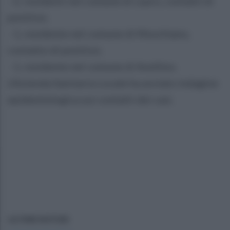
- 2, residenti nel comune di Lauro, contatti di
positivo;
- 1, residente nel comune di Moschiano,
contatto di positivo;
- 1, residente nel comune di Avellino.
L'Azienda Sanitaria Locale ha avviato indagine
epidemiologica sui contatti dei casi.
ULTIME NOTIZIE