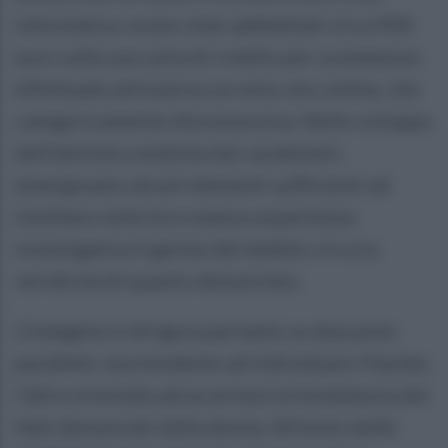
informatica: erano stati addebitati circa 900
euro sulla sua carta di credito per scommesse
effettuate attraverso un noto sito online, che
categoricamente disconosceva. Nello sviluppo
dell’attività condotta dai carabinieri,
emergevano alcuni elementi sufficienti ad
instillare nella loro matura esperienza
investigativa il germe del dubbio circa la
veridicità di quanto denunciato.
L’indagine si dirigeva pertanto su due piste
parallele: una tendente ad individuare l’hacker,
l’altra orientata ad accertare la fondatezza dei
fatti denunciati dalla donna. All’esito delle