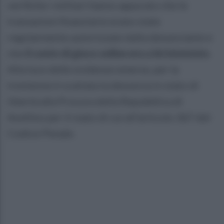
verifiche i militari hanno appurato che le
transazioni finanziarie erano state
regolarmente autorizzate dalla denunciante e
che
il conto di gioco online era a lei intestato
.
Alla luce delle evidenze emerse, per la
trentenne è scattata la denuncia in stato di
libertà alla Procura della Repubblica di
Avellino per il reato di cui all’articolo 367 del
Codice Penale.