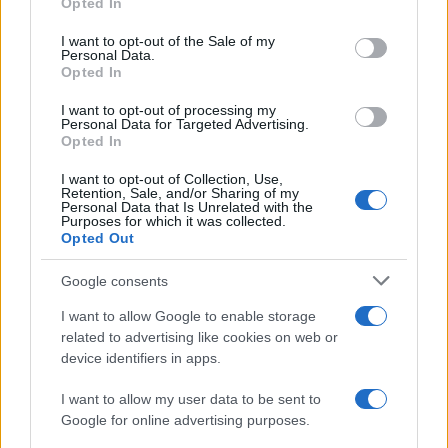
Opted In
Please note that this website/app uses one or more Google
services and may gather and store information including but
I want to opt-out of the Sale of my
Personal Data.
not limited to your visit or usage behaviour. You may click to
Opted In
grant or deny consent to Google and its third-party tags to
use your data for below specified purposes in below Google
I want to opt-out of processing my
consent section.
Personal Data for Targeted Advertising.
Opted In
I want to opt-out of Collection, Use,
Retention, Sale, and/or Sharing of my
Personal Data that Is Unrelated with the
Purposes for which it was collected.
Opted Out
Google consents
I want to allow Google to enable storage
related to advertising like cookies on web or
device identifiers in apps.
I want to allow my user data to be sent to
Google for online advertising purposes.