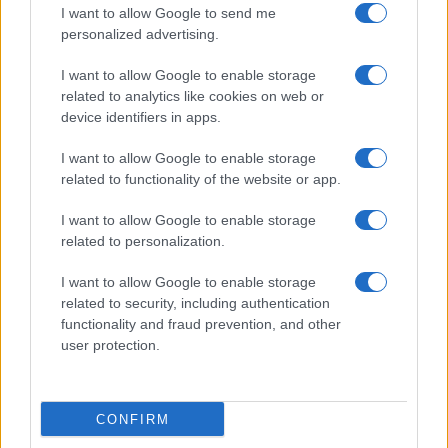
I want to allow Google to send me
personalized advertising.
I want to allow Google to enable storage
related to analytics like cookies on web or
device identifiers in apps.
I want to allow Google to enable storage
related to functionality of the website or app.
I want to allow Google to enable storage
CHI SIAMO
CONTATTI
PUBBLICITÀ
LAVORA CON NOI
related to personalization.
PRIVACY / COOKIE POLICY
PREFERENZE PRIVACY
I want to allow Google to enable storage
OTTO CHANNEL
related to security, including authentication
functionality and fraud prevention, and other
user protection.
Registrazione del Tribunale di Avellino n. 331 del 23/11/1995
Iscritto al Registro degli Operatori di Comunicazione n. 37512
© Riproduzione Riservata – Ne è consentita esclusivamente una
CONFIRM
riproduzione parziale con citazione della fonte corretta