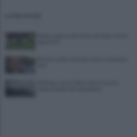
ULTIME NOTIZIE
Avellino superato dal Torino solo dopo i calci di
rigore (2-4)
Montoro, addio a Gerardo Caruso: comunità in
lutto
Maltempo, scatta l'allerta meteo: in arrivo
temporali improvvisi e grandinate