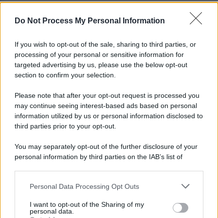
Do Not Process My Personal Information
Grande Sarno, confronto a Montoro: "Subito
confronto con la Regione"
If you wish to opt-out of the sale, sharing to third parties, or
processing of your personal or sensitive information for
Spaccio di droga a Roma, 13 arresti: nei guai
targeted advertising by us, please use the below opt-out
anche un 26enne avellinese
section to confirm your selection.
Please note that after your opt-out request is processed you
may continue seeing interest-based ads based on personal
information utilized by us or personal information disclosed to
third parties prior to your opt-out.
You may separately opt-out of the further disclosure of your
personal information by third parties on the IAB’s list of
downstream participants.
Personal Data Processing Opt Outs
This information may also be disclosed by us to third parties
on the IAB’s List of Downstream Participants that may further
I want to opt-out of the Sharing of my
disclose it to other third parties.
personal data.