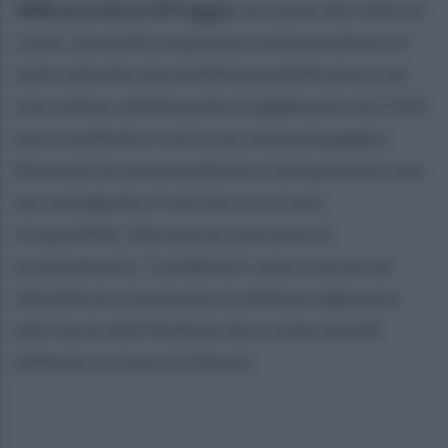
della provincia di Foggia:
un uomo del Vallo di
Lauro, dovendo acquistare un’autovettura, è
stato attratto da un’offerta pubblicata su un
sito online, effettuando il pagamento di 2.500
euro mediante ricarica su carta prepagata.
Ricevuta la somma pattuita, il proponente non
ha consegnato il veicolo e si è reso
irreperibile. Attraverso una serie di
accertamenti i Carabinieri sono riusciti ad
identificare il presunto truffatore (già noto
alle Forze dell’Ordine) che è stato quindi
deferito in stato di libertà.