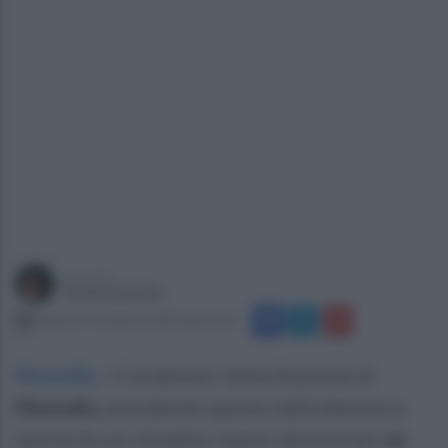
a cura di
Paola Iandolo
sabato 15 ottobre 2022 alle 13:11
Montella
.
I Carabinieri della Stazione di
Montella
, prendendo spunto dalla denuncia
sporta da un cittadino, hanno denunciato
un