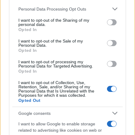
Personal Data Processing Opt Outs
This information may also be disclosed by us to third parties
on the IAB’s List of Downstream Participants that may further
I want to opt-out of the Sharing of my
disclose it to other third parties.
personal data.
Opted In
Please note that this website/app uses one or more Google
services and may gather and store information including but
I want to opt-out of the Sale of my
Personal Data.
not limited to your visit or usage behaviour. You may click to
Opted In
grant or deny consent to Google and its third-party tags to
use your data for below specified purposes in below Google
I want to opt-out of processing my
consent section.
Personal Data for Targeted Advertising.
Opted In
I want to opt-out of Collection, Use,
Retention, Sale, and/or Sharing of my
Personal Data that Is Unrelated with the
Purposes for which it was collected.
Opted Out
Google consents
I want to allow Google to enable storage
related to advertising like cookies on web or