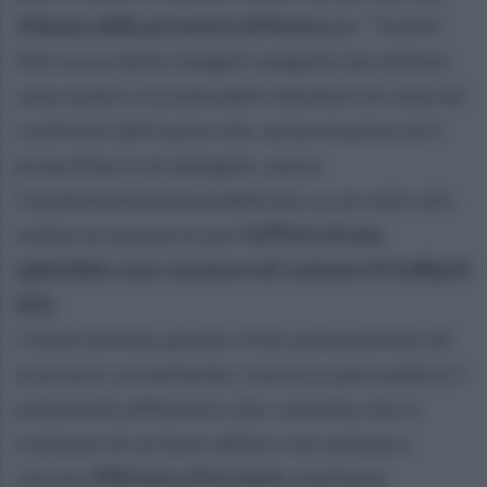
50enne della provincia di Roma
per “Truffa”.
Nel corso delle indagini eseguite dai militari,
sono emersi inconfutabili elementi di reità nei
confronti dell’uomo che, senza esserne né il
proprietario né delegato, aveva
fraudolentemente pubblicato su un noto sito
online un annuncio per
l’affitto di una
splendida casa vacanze nel comune di Gallipoli
(LE).
L’inserzionista, grazie a foto panoramiche ed
al prezzo conveniente, riusciva a persuadere il
potenziale affittuario che, convinto che si
trattasse di un buon affare, non esitava a
versare
900 euro d’acconto,
mediante