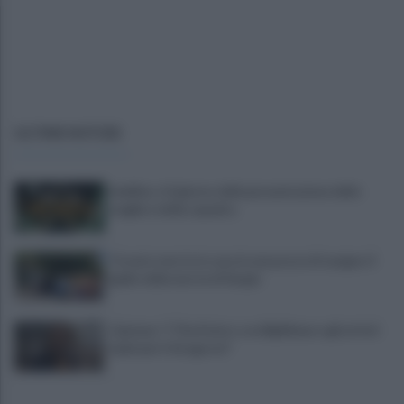
ULTIME NOTIZIE
Avellino: è il giorno della presentazione delle
maglie e della squadra
Trovato morto in casa in una pozza di sangue: il
giallo della morte di Sergio
Cipriano: "I The Kolors con BigMama e gli artisti
irpini per il 16 agosto"