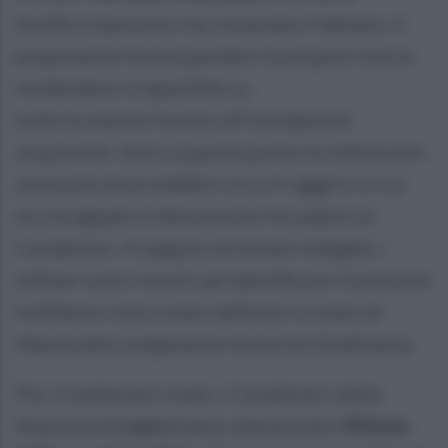
bonifico bancario; ma, incassato il denaro, il
proponente faceva perdere le proprie tracce,
rendendosi irreperibile su
tutte le utenze fornite all’incolpevole
acquirente. Solo a questo punto la vittima non
aveva più alcun dubbio circa il raggiro in cui
era incappato e denunciava l’accaduto ai
Carabinieri. A seguito di mirate indagini, i
militari sono riusciti ad identificare il presunto
truffatore che è stato deferito in stato di
libertà alla competente Autorità Giudiziaria.
Per il medesimo reato, i Carabinieri della
Stazione di
Lauro
hanno denunciato
45enne