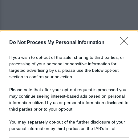
Do Not Process My Personal Information
Mugnano, Omicidio Colalongo: il Riesame
scarcera Bernando Cava
If you wish to opt-out of the sale, sharing to third parties, or
processing of your personal or sensitive information for
Avellino, il mistero della morte di Sergio: la verità
targeted advertising by us, please use the below opt-out
dall'autopsia
section to confirm your selection.
Please note that after your opt-out request is processed you
may continue seeing interest-based ads based on personal
information utilized by us or personal information disclosed to
third parties prior to your opt-out.
You may separately opt-out of the further disclosure of your
personal information by third parties on the IAB’s list of
downstream participants.