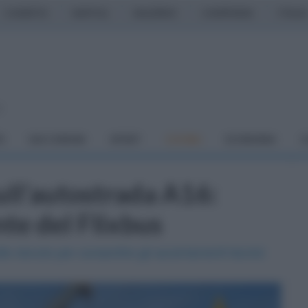
CASERTA
NAPOLI
SALERNO
CAMPANIA
ITALIA
o
À
DAI COMUNI
SPORT
CUCINA
ECONOMIA
C
ull'autostrada A16:
te del Flixbus
to dovuto per consentire gli accertamenti tecnici