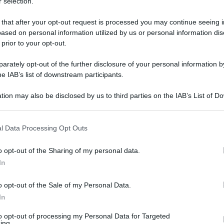
 selection.
 that after your opt-out request is processed you may continue seeing i
ased on personal information utilized by us or personal information dis
 prior to your opt-out.
rately opt-out of the further disclosure of your personal information by
he IAB’s list of downstream participants.
tion may also be disclosed by us to third parties on the IAB’s List of 
 that may further disclose it to other third parties.
 that this website/app uses one or more Google services and may gath
l Data Processing Opt Outs
including but not limited to your visit or usage behaviour. You may click 
giugno 2023 alle 12:55
 to Google and its third-party tags to use your data for below specifi
o opt-out of the Sharing of my personal data.
ogle consent section.
In
arda, iscritto nel registro degli indagati il
o opt-out of the Sale of my Personal Data.
i Roma
affiancato dall’avvocato
Guerino
In
ua iscrizione con l’accusa di
omicidio colposo
è
to opt-out of processing my Personal Data for Targeted
renti di poter effettuare gli accertamenti
ing.