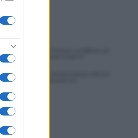
Cipriano: "I The Kolors con BigMama e gli
artisti irpini per il 16 agosto"
Mugnano, Omicidio Colalongo: il Riesame
scarcera Bernando Cava