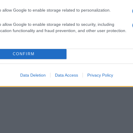
gio di ieri hanno effettuato un primo
o allow Google to enable storage related to personalization.
 (un morto, 24 feriti di cui uno grave) hanno
rnita dal conducente del pullman. Le indagini
o allow Google to enable storage related to security, including
cation functionality and fraud prevention, and other user protection.
quattro conducenti delle automobili
CONFIRM
Data Deletion
Data Access
Privacy Policy