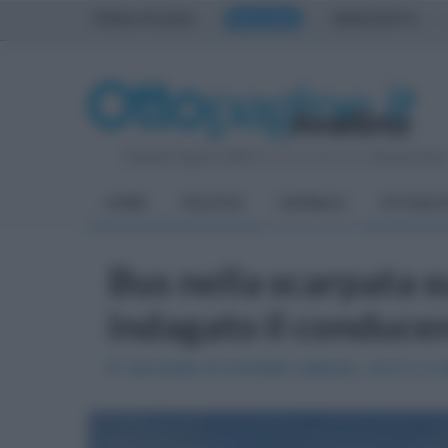
PRIMA PAGINA
AVELLINO
BENEVENTO
Venerdì 7 Agosto 2026
| Direttore Editoriale:
Antonio Sass
HOME
POLITICA
CRONACA
ATTUALIT
Bus nella scarpata s
indagato il conducen
E' accusato di omicidio colposo, ma è un at