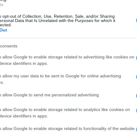
In
iuso e ancora sotto sequestro – nonché su tutti
attro risultate prive di assicurazione) e il
o opt-out of Collection, Use, Retention, Sale, and/or Sharing
ersonal Data that Is Unrelated with the Purposes for which it
lected.
ma.
Out
consents
era dalla quale sono emersi i tempi di
o allow Google to enable storage related to advertising like cookies on
evice identifiers in apps.
la velocità del pullman finito giù nella
ucente del pullman abbia rispettato tutte le
o allow my user data to be sent to Google for online advertising
s.
ada, nonché il limite di velocità previsto su
to allow Google to send me personalized advertising.
cesa e pieno di curve.
o allow Google to enable storage related to analytics like cookies on
evice identifiers in apps.
o allow Google to enable storage related to functionality of the website