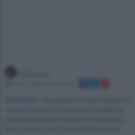
a cura di
Paola Iandolo
lunedì 25 settembre 2023 alle 18:06
Pietradefusi
.
Un operaio di 56 anni ha perso la
vita nel cantiere dove lavorava. Secondo una
prima ricostruzione, è morto sul colpo dopo
essere caduto da una scala all'interno di un