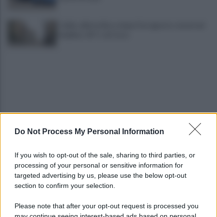
Caldo, allerta fino a dopo Ferragosto: record ad
Avellino: 45° C al Corso
Do Not Process My Personal Information
Mugnano, omicidio Colalongo: Woodcock
deposita nuove intercettazioni al Riesame
If you wish to opt-out of the sale, sharing to third parties, or
processing of your personal or sensitive information for
Il Comune trova la soluzione: BigMama e The
targeted advertising by us, please use the below opt-out
Kolors per salvare il concerto
section to confirm your selection.
Please note that after your opt-out request is processed you
may continue seeing interest-based ads based on personal