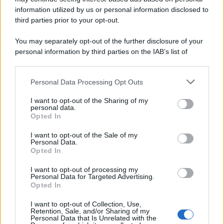
information utilized by us or personal information disclosed to
third parties prior to your opt-out.
You may separately opt-out of the further disclosure of your
personal information by third parties on the IAB’s list of
downstream participants.
Personal Data Processing Opt Outs
This information may also be disclosed by us to third parties
on the IAB’s List of Downstream Participants that may further
I want to opt-out of the Sharing of my
disclose it to other third parties.
personal data.
Opted In
Please note that this website/app uses one or more Google
services and may gather and store information including but
I want to opt-out of the Sale of my
Personal Data.
not limited to your visit or usage behaviour. You may click to
Opted In
grant or deny consent to Google and its third-party tags to
use your data for below specified purposes in below Google
I want to opt-out of processing my
consent section.
Personal Data for Targeted Advertising.
Opted In
I want to opt-out of Collection, Use,
Retention, Sale, and/or Sharing of my
Personal Data that Is Unrelated with the