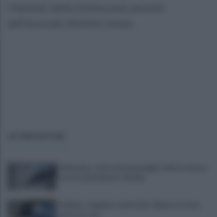
I familiari della vittima sono assistiti
dall'avvocato Antonio Leone.
ULTIME NOTIZIE
Maltempo, scatta nel pomeriggio l'allerta meteo:
in arrivo grandinate e fulmini
Avellino, tragedia a viale Italia: 40enne trovato
morto in casa