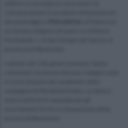
edificio in cui erano in corso lavori di
ristrutturazione. È accaduto nelle prime ore
del pomeriggio a
Pietradefusi
, all'interno di
un istituto religioso di suore. La vittima è
Ferdinando. I., di San Giorgio del Sannio, in
provincia di Benevento.
I sanitari del 118, giunti sul posto, hanno
constatato l'avvenuto decesso. Indagini sono
in corso da parte dei carabinieri della
compagnia di Mirabella Eclano. La salma è
stata trasferita in ospedale per gli
accertamenti di rito su disposizione della
procura di Benevento.