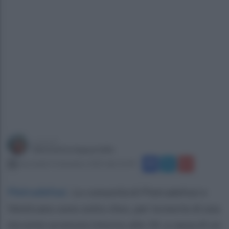
a cura di
Simonetta Ieppariello
mercoledì 13 dicembre 2023 alle 16:49
Pietradefusi
.
Le comunità di Pietradefusi e
Venticano sono sotto choc, per la morte di una
docente avvenuta intorno alle 14, a causa di un