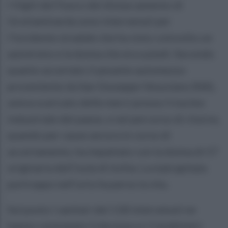
I Vigili del Fuoco del distaccamento di
Grottaminarda sono intervenuti per
l'incidente stradale che ha visto coinvolto un
autotreno e la donna che era a piedi. Secondo
quanto accertato il pesante automezzo
proveniente da San Giuseppe Vesuviano (NA),
aveva scaricato delle merci presso il nucleo
industriale del paese, e nel percorso di ritorno,
quando per cause ancora in corso di
accertamento, ha impattato con la donna di 57
originaria dell'isola di Ischia. La malcapitata
purtroppo nell'urto ha perso la vita.
Sul posto i sanitari del 118 intervenuti ne
hanno constatato il decesso e i Carabinieri