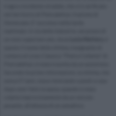
tragico incidente stradale, che si è verificato
nel territorio di Pietradefusi, frazione di
Dentecane. E' successo nella tarda
mattinata in via delle Industrie, nei pressi di
un noto supermercato, dove
Lucia Mattera
, è
questo il nome della vittima, insegnante di
Lettere al Liceo Classico "Pietra Colletta" di
Pietradefusi, è stata travolta da un autotreno.
Secondo le prime informazioni, la vittima, che
aveva 57 anni, stava rientrando a piedi a casa
dopo aver fatto la spesa, quando è stata
colpita improvvisamente da un veicolo
pesante, all'altezza di un semaforo.