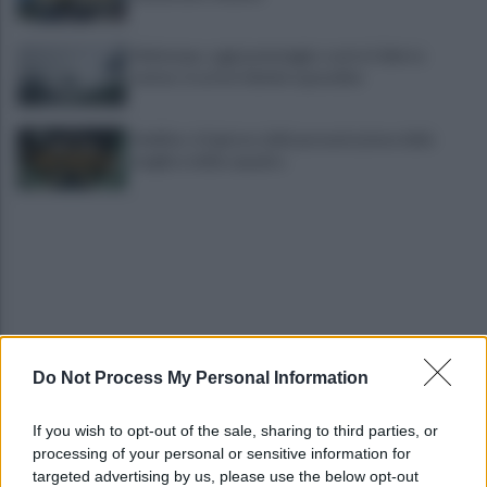
Maltempo, oggi pomeriggio scatta l'allerta
meteo: in arrivo fulmini e grandine
Avellino: è il giorno della presentazione delle
maglie e della squadra
Do Not Process My Personal Information
Trovato morto in casa in una pozza di sangue: il
giallo della morte di Sergio
If you wish to opt-out of the sale, sharing to third parties, or
processing of your personal or sensitive information for
Cipriano: "I The Kolors con BigMama e gli artisti
targeted advertising by us, please use the below opt-out