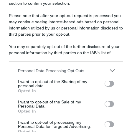
irpini per il 16 agosto"
section to confirm your selection.
Please note that after your opt-out request is processed you
may continue seeing interest-based ads based on personal
information utilized by us or personal information disclosed to
third parties prior to your opt-out.
You may separately opt-out of the further disclosure of your
personal information by third parties on the IAB’s list of
downstream participants.
Personal Data Processing Opt Outs
This information may also be disclosed by us to third parties
on the IAB’s List of Downstream Participants that may further
I want to opt-out of the Sharing of my
disclose it to other third parties.
personal data.
Opted In
Please note that this website/app uses one or more Google
services and may gather and store information including but
I want to opt-out of the Sale of my
Personal Data.
not limited to your visit or usage behaviour. You may click to
Opted In
grant or deny consent to Google and its third-party tags to
use your data for below specified purposes in below Google
I want to opt-out of processing my
consent section.
Personal Data for Targeted Advertising.
Opted In