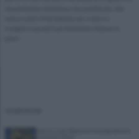
una presenza silenziosa, ma qualificata, che
aveva scelto Pietradefusi per vivere e
svolgere la propria professione. Riposa in
pace".
ULTIME NOTIZIE
Montoro, ruba 130mila euro di energia elettrica:
denunciato 65enne