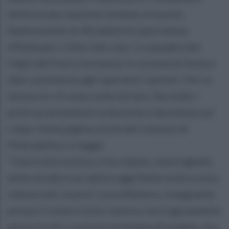
della locale stazione insieme al nucleo
Radiomobile di Mirabella Eclano hanno
effettuato i rilievi del caso. La squadra dei
Vigili del Fuoco ha messo in sicurezza l'area e
dato assistenza agli operatori sanitari. Per la
donna nn c'è stato nulla da fare. Secondo i
primi accertamenti la docente è deceduta sul
colpo. Sulla pagina social del comune di
Pietradefusi si legge:
"Una triste notizia ci ha colpito, una tragedia
della strada è accaduta oggi.Nella nostra zona
industriale, la prof. Lucia Mattera, insegnante
presso il nostro liceo classico, ha tragicamente
perso la vita. Lucia era ischitana di origine, era