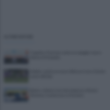
ULTIME NOTIZIE
Tragedia a Paestum, malore in spiaggia: muore
62enne di Atripalda
Avellino: spunta un nuovo difensore verso il primo
match ufficiale
Baiano, schianto mortale nel giorno di Santa
Filomena, Carmine non ce l'ha fatta