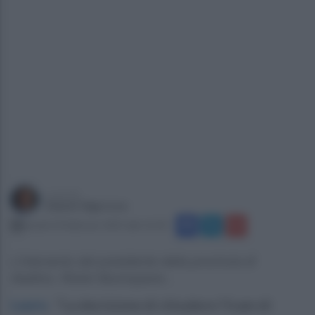
a cura di
Gianni Vigoroso
lunedì 24 febbraio 2025 alle 16:30
L'intervento del presidente della provincia di
Avellino, Rizieri Buonopane...
Lauro
.
"La decisione di chiudere l’Icam di