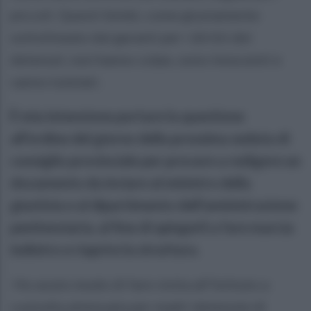
piccoli. Questi bimbi, come giustamente
sottolineato dai garanti per i diritti dei
detenuti, non hanno colpe, sono innocenti e
vanno tutelati.
È mia intenzione portare la questione
all’ordine del giorno della prossima seduta di
consiglio provinciale per provare a redigere un
documento da inviare al ministro della
giustizia e al dipartimento dell’aministrazione
penitenziaria, al fine di spingerli a fare marcia
indietro e riaprire la struttura.
Ho avuto modo di fare visita all’Istituto a
custodia attenuata per madri detenute di