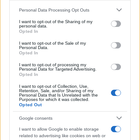
Personal Data Processing Opt Outs
This information may also be disclosed by us to third parties
on the IAB’s List of Downstream Participants that may further
I want to opt-out of the Sharing of my
disclose it to other third parties.
personal data.
Opted In
Please note that this website/app uses one or more Google
services and may gather and store information including but
I want to opt-out of the Sale of my
Personal Data.
not limited to your visit or usage behaviour. You may click to
Opted In
grant or deny consent to Google and its third-party tags to
use your data for below specified purposes in below Google
I want to opt-out of processing my
consent section.
Personal Data for Targeted Advertising.
Opted In
I want to opt-out of Collection, Use,
Retention, Sale, and/or Sharing of my
Personal Data that Is Unrelated with the
Purposes for which it was collected.
Opted Out
Google consents
I want to allow Google to enable storage
related to advertising like cookies on web or