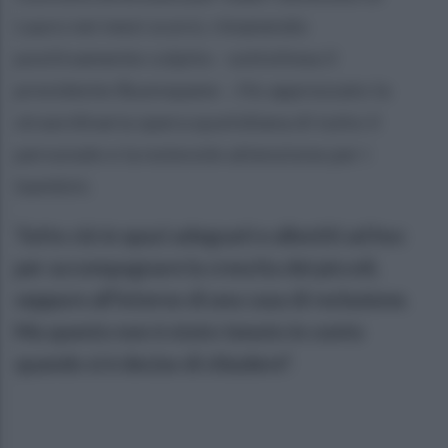
Lauro nei mesi scorsi, rimanendo
positivamente colpito - sottolinea il
presidente Buonopane -. Ho apprezzato la
straordinaria opera quotidiana di tutto il
personale e la notevole attenzione per i
bambini.
Tutto ciò in spazi adeguati e allestiti ad hoc
per accompagnare la crescita dei piccoli,
seppure all’interno di una casa di reclusione.
Ma questo non è stato tenuto in conto
quando si è deciso di chiudere".