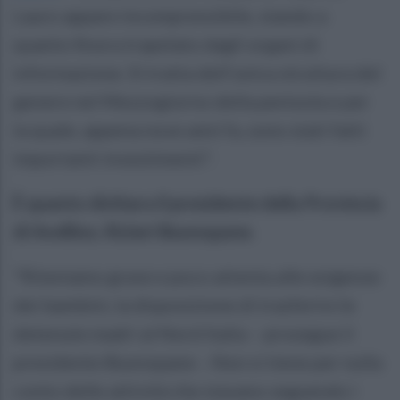
Lauro appare incomprensibile, stando a
quanto finora trapelato dagli organi di
informazione. Si tratta dell’unica struttura del
genere nel Mezzogiorno della penisola e per
la quale, appena nove anni fa, sono stati fatti
importanti investimenti".
È quanto dichiara il presidente della Provincia
di Avellino, Rizieri Buonopane.
"Riteniamo grave e poco attenta alle esigenze
dei bambini, la disposizione di trasferire le
detenute madri al Nord Italia – prosegue il
presidente Buonopane -. Non si tiene per nulla
conto delle attività che stavano seguendo i