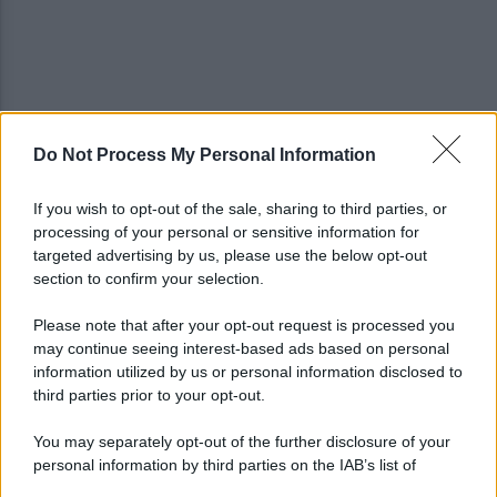
Do Not Process My Personal Information
Avellino-Torino: le fotogallery del match e dei
tifosi
If you wish to opt-out of the sale, sharing to third parties, or
processing of your personal or sensitive information for
Avellino, Nesta: "Soddisfatto, siamo a un buon
targeted advertising by us, please use the below opt-out
livello, ma è solo l'inizio"
section to confirm your selection.
Please note that after your opt-out request is processed you
may continue seeing interest-based ads based on personal
information utilized by us or personal information disclosed to
third parties prior to your opt-out.
You may separately opt-out of the further disclosure of your
personal information by third parties on the IAB’s list of
downstream participants.