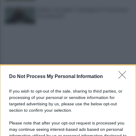
Avellino, il ds Aiello: "Cinquegrano? Trattativa in
fase avanzata"
Do Not Process My Personal Information
Autocisterna si ribalta in A16: rallentamenti e
disagi sulla Napoli-Canosa
If you wish to opt-out of the sale, sharing to third parties, or
processing of your personal or sensitive information for
Tentata violenza sessuale in ascensore al Centro
targeted advertising by us, please use the below opt-out
Vivendi: il 34enne resta libero
section to confirm your selection.
Please note that after your opt-out request is processed you
may continue seeing interest-based ads based on personal
information utilized by us or personal information disclosed to