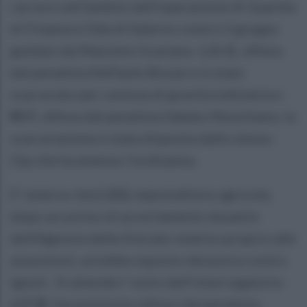
carcere nell’ambito dell’operazione di Guardia
di Finanza e Dda di Salerno contro il gruppo
guidato da Massimo Graziano.
L.S. G.
, difeso
dal penalista Raffaele Bizzarro è stato
scarcerato per carenza di gravità indiziaria e
M. F.
, difesa dal penalista Sabato Moschiano, la
scarcerazione è stata disposta dallo stesso
Gip che ha emesso l’ordinanza.
E' emerso che
L.S.G,
imprenditore agricolo,
dopo un avviso di accertamento da parte
dell’Agenzia delle Entrate relativo proprio alle
assunzioni, avrebbe esposto denuncia contro
ignoti. Si attende l’ esito dell’interrogatorio
di
F. B.
l’ex poliziotto difeso dal penalista