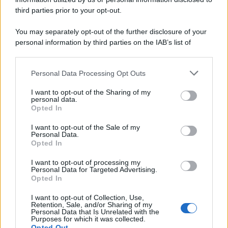
third parties prior to your opt-out.
You may separately opt-out of the further disclosure of your
personal information by third parties on the IAB’s list of
downstream participants.
Personal Data Processing Opt Outs
This information may also be disclosed by us to third parties
on the IAB’s List of Downstream Participants that may further
I want to opt-out of the Sharing of my
disclose it to other third parties.
personal data.
Opted In
Please note that this website/app uses one or more Google
services and may gather and store information including but
I want to opt-out of the Sale of my
Personal Data.
not limited to your visit or usage behaviour. You may click to
Opted In
grant or deny consent to Google and its third-party tags to
use your data for below specified purposes in below Google
I want to opt-out of processing my
consent section.
Personal Data for Targeted Advertising.
Opted In
I want to opt-out of Collection, Use,
Retention, Sale, and/or Sharing of my
Personal Data that Is Unrelated with the
Purposes for which it was collected.
Opted Out