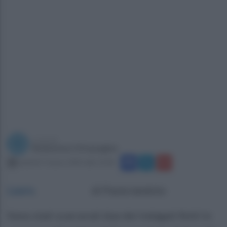
a cura di
Redazione Ottopagine
venerdì 7 marzo 2025 alle 13:58
Lauro
.
di Paola Iandolo
Sono stati scarcerati due dei indagati finiti in