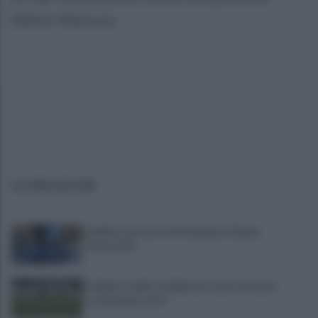
Walter Mancuso.
ULTIME NOTIZIE
Avellino, possesso di marijuana: 22enne
denunciato
Avellino, Favilli: "Dobbiamo essere di nuovo
scomodi per tutti"