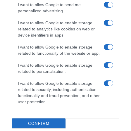
I want to allow Google to send me
personalized advertising.
I want to allow Google to enable storage
related to analytics like cookies on web or
device identifiers in apps.
I want to allow Google to enable storage
related to functionality of the website or app.
I want to allow Google to enable storage
CHI SIAMO
CONTATTI
PUBBLICITÀ
LAVORA CON NOI
related to personalization.
PRIVACY / COOKIE POLICY
PREFERENZE PRIVACY
I want to allow Google to enable storage
OTTO CHANNEL
related to security, including authentication
functionality and fraud prevention, and other
user protection.
Registrazione del Tribunale di Avellino n. 331 del 23/11/1995
Iscritto al Registro degli Operatori di Comunicazione n. 37512
© Riproduzione Riservata – Ne è consentita esclusivamente una
CONFIRM
riproduzione parziale con citazione della fonte corretta