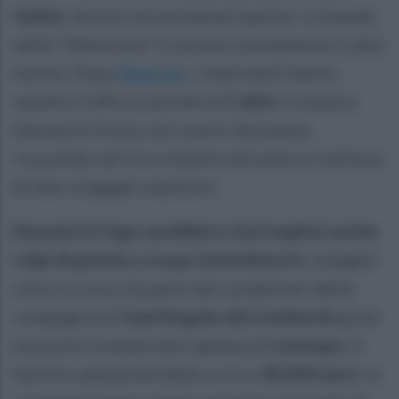
Irpinia
. Ancora un postamat esploso. La banda
della "Marmotta" in azione nuovamente in alta
Irpinia. Dopo
Bisaccia
, i malviventi hanno
assalito l'ufficio postale di
Calitri
, in piazza
Salvatore Scoca, nel centro del paese,
riuscendo nel loro intento attraverso l'utilizzo
di due congegni esplosivi.
Durante la fuga sarebbero stati esplosi anche
colpi di pistola a scopo intimidatorio
. Indagini
sono in corso da parte dei carabinieri della
compagnia di
Sant'Angelo dei Lombardi
giunti
sul posto insieme alla vigilanza
Cosmopo
l. Il
bottino ammonterebbe a circa
30.000 euro
. In