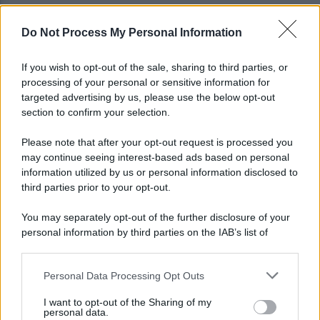
Do Not Process My Personal Information
È ufficiale, accordo chiuso: Ferragosto ad Avellino
con BigMama e The Kolors
If you wish to opt-out of the sale, sharing to third parties, or
processing of your personal or sensitive information for
Addio a Giuseppe Marchioro: allenò l'Avellino in
targeted advertising by us, please use the below opt-out
Serie A nel 1982
section to confirm your selection.
Please note that after your opt-out request is processed you
may continue seeing interest-based ads based on personal
information utilized by us or personal information disclosed to
third parties prior to your opt-out.
You may separately opt-out of the further disclosure of your
personal information by third parties on the IAB’s list of
downstream participants.
Personal Data Processing Opt Outs
This information may also be disclosed by us to third parties
on the IAB’s List of Downstream Participants that may further
I want to opt-out of the Sharing of my
disclose it to other third parties.
personal data.