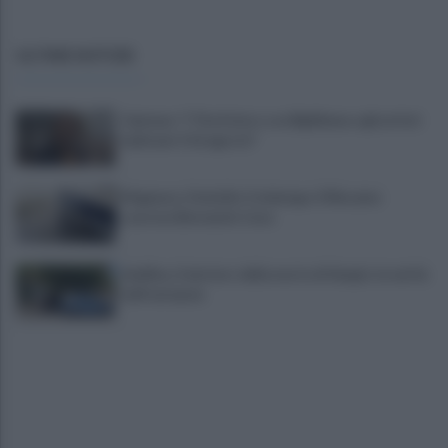
ULTIME NOTIZIE
Cipriano: "I The Kolors con BigMama e gli artisti
irpini per il 16 agosto"
Mugnano, Omicidio Colalongo: il Riesame
scarcera Bernando Cava
Avellino, il mistero della morte di Sergio: la verità
dall'autopsia