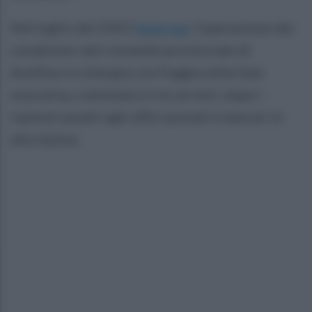
Nel luglio del 2022
leggi qui
, l'operazione dei
carabinieri del comando provinciale di
Avellino in sinergia con Foggia nella fase
esecutiva, culminata in tre arresti, dopo i
ripetuti assalti agli uffici postali e bancari in
alta Irpinia.