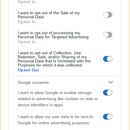
Opted In
Please note that this website/app uses one or more Google
services and may gather and store information including but
I want to opt-out of the Sale of my
Personal Data.
not limited to your visit or usage behaviour. You may click to
Opted In
grant or deny consent to Google and its third-party tags to
use your data for below specified purposes in below Google
I want to opt-out of processing my
consent section.
Personal Data for Targeted Advertising.
Opted In
I want to opt-out of Collection, Use,
Retention, Sale, and/or Sharing of my
Personal Data that Is Unrelated with the
Purposes for which it was collected.
Opted Out
Google consents
I want to allow Google to enable storage
related to advertising like cookies on web or
device identifiers in apps.
I want to allow my user data to be sent to
Google for online advertising purposes.