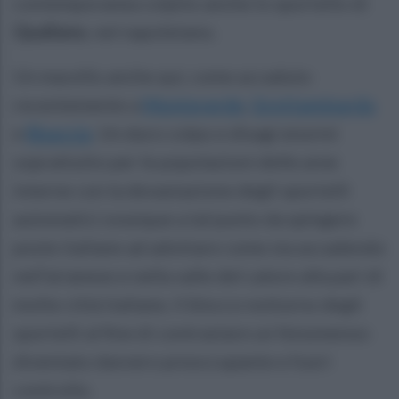
contemporanea colpito anche lo sportello di
Qualiano
, nel napoletano.
Un macello anche qui, come accaduto
recentemente a
Monteverde
,
Grottaminarda
e
Bisaccia
. Un duro colpo e disagi enormi
soprattutto per le popolazioni delle aree
interne con la devastazione degli sportelli
automatici ovunque a tal punto da spingere
poste italiane ad adottare come sta accadendo
nell'arianese e nella valle del calore alla pari di
molte città italiane, il blocco notturno degli
sportelli al fine di contrastare un fenomenoo
diventato davvero preoccupante e fuori
controllo.