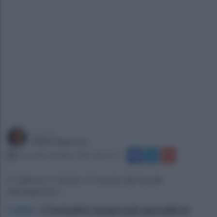
a cura di
Gianni Vigoroso
mercoledì 18 giugno 2025 alle 05:16
E' allarme in Irpinia. E' caccia alla banda
dell'esplosivo...
Calitri
.
Criminalità sempre più spavalda in