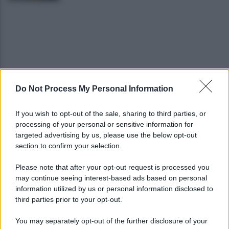
Do Not Process My Personal Information
Tentata violenza sessuale in ascensore al Centro
Vivendi: il 34enne resta libero
If you wish to opt-out of the sale, sharing to third parties, or
processing of your personal or sensitive information for
In arrivo bombe d'acqua e grandinate record:
targeted advertising by us, please use the below opt-out
torna l'allerta meteo in Irpinia
section to confirm your selection.
Please note that after your opt-out request is processed you
may continue seeing interest-based ads based on personal
information utilized by us or personal information disclosed to
third parties prior to your opt-out.
You may separately opt-out of the further disclosure of your