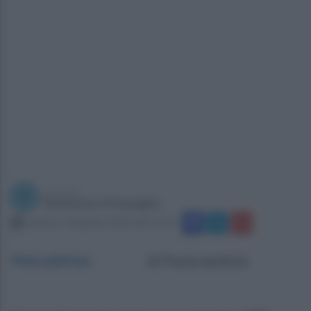
a cura di
Redazione Ottopagine
venerdì 5 settembre 2025 alle 15:24
Pietradefusi
.
di Paola Iandolo