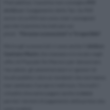
Pietradefusi, il postino non consegna
450
avvisi
per il pagamento della Tari. Su 900
avvisi circa 450 non sono stati consegnati
perchè il postino ha indicato sui
plichi "
Persone sconosciute" e "irreperibile".
Ma tra gli sconosciuti ci sono anche il
sindaco
Gaetano Musto
che stamane si è recato negli
uffici di Piazzale De Marsico per denunciare
l'accaduto, gli amministratori e i gestori di
locali pubblici oltre ai residenti che non hanno
mai cambiato il proprio indirizzo. Ora tutti i
cittadini dovranno pagare anche la
mora
perché i termini di pagamento della prima rata
sono scaduti.