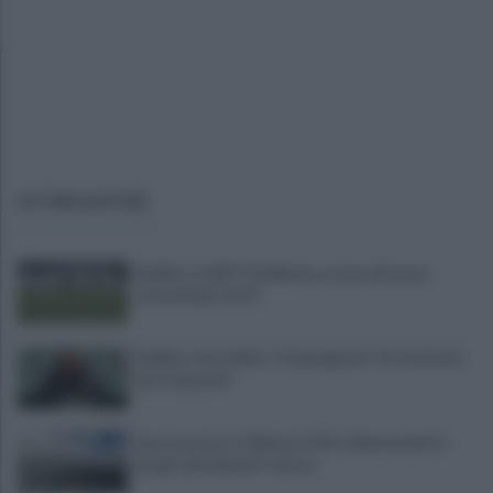
ULTIME NOTIZIE
Avellino, Favilli: "Dobbiamo essere di nuovo
scomodi per tutti"
Avellino, il ds Aiello: "Cinquegrano? Trattativa in
fase avanzata"
Autocisterna si ribalta in A16: rallentamenti e
disagi sulla Napoli-Canosa