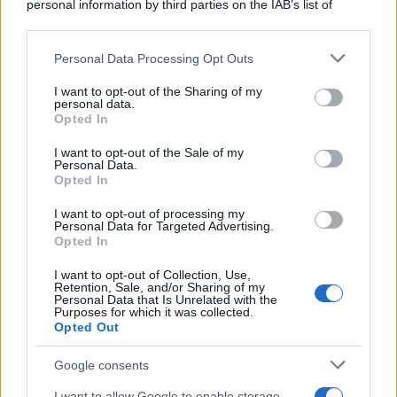
personal information by third parties on the IAB’s list of
downstream participants.
Personal Data Processing Opt Outs
This information may also be disclosed by us to third parties
on the IAB’s List of Downstream Participants that may further
I want to opt-out of the Sharing of my
disclose it to other third parties.
personal data.
Opted In
Please note that this website/app uses one or more Google
services and may gather and store information including but
I want to opt-out of the Sale of my
Personal Data.
not limited to your visit or usage behaviour. You may click to
Opted In
grant or deny consent to Google and its third-party tags to
use your data for below specified purposes in below Google
I want to opt-out of processing my
consent section.
Personal Data for Targeted Advertising.
Opted In
I want to opt-out of Collection, Use,
Retention, Sale, and/or Sharing of my
Personal Data that Is Unrelated with the
Purposes for which it was collected.
Opted Out
Google consents
I want to allow Google to enable storage