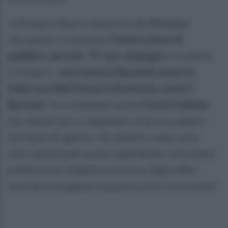
Il Sindaco Musto denuncia alla
Procura
l'accaduto, contestata
l'interruzione di
pubblico servizio. "E' una vergogna
- ha detto
il sindaco -
non siamo in Burundi, siamo in
Italia ma il Bel Paese è diventato come il
Burundi.
Ho contattato anche
Poste Italiane
per denunciare e segnalare cosa è accaduto
nel mese di agosto. Ho chiesto come sono
stati selezionati questi dipendenti, che hanno
preferito di rimanere al fresco degli uffici
anzichè consegnare la posta sotto il sol leone".