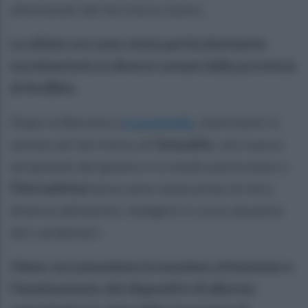
allontanati dal territorio irpino.
Le ultime ore sono state particolarmente
movimentate in diversi comuni della provincia
di Avellino.
Dopo la Baronia a
Scampitella
, malviventi in
azione nel territorio di
Gesualdo
, non nuovo
ad episodi del genere e in modo particolare a
Pietradefusi
dove sono state prese di mira
diverse abitazioni. Indagini in corso da parte
dei carabinieri.
Viene raccomandata la massima attenzione e
l'innalzamento dei dispositivi di allarme