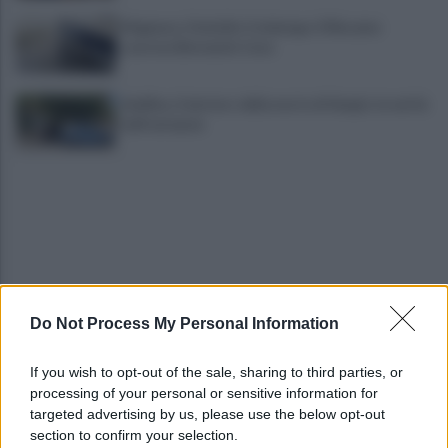
Mugnano, Omicidio Colalongo: il Riesame
scarcera Bernando Cava
Avellino, il mistero della morte di Sergio: la verità
dall'autopsia
Do Not Process My Personal Information
È ufficiale, accordo chiuso: Ferragosto ad Avellino
con BigMama e The Kolors
If you wish to opt-out of the sale, sharing to third parties, or
processing of your personal or sensitive information for
Addio a Giuseppe Marchioro: allenò l'Avellino in
targeted advertising by us, please use the below opt-out
Serie A nel 1982
section to confirm your selection.