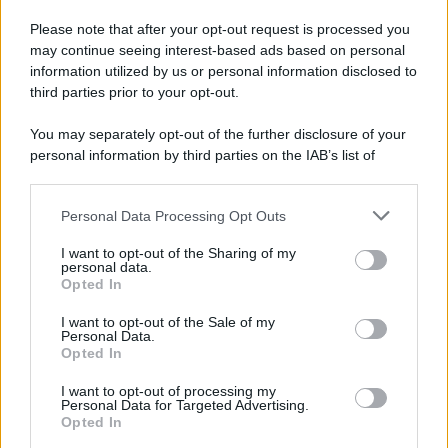
Please note that after your opt-out request is processed you
may continue seeing interest-based ads based on personal
information utilized by us or personal information disclosed to
third parties prior to your opt-out.
You may separately opt-out of the further disclosure of your
personal information by third parties on the IAB’s list of
downstream participants.
Personal Data Processing Opt Outs
This information may also be disclosed by us to third parties
on the IAB’s List of Downstream Participants that may further
I want to opt-out of the Sharing of my
disclose it to other third parties.
personal data.
Opted In
Please note that this website/app uses one or more Google
services and may gather and store information including but
I want to opt-out of the Sale of my
Personal Data.
not limited to your visit or usage behaviour. You may click to
Opted In
grant or deny consent to Google and its third-party tags to
use your data for below specified purposes in below Google
I want to opt-out of processing my
consent section.
Personal Data for Targeted Advertising.
Opted In