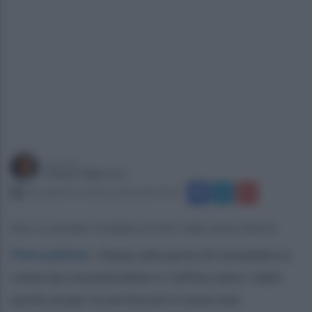
a cura di
Gianni Vigoroso
mercoledì 29 ottobre 2025 alle 07:56
Non si arresta l'ondata di furto nelle aree interne
Pietradefusi
.
Siamo alle porte di novembre e
come da consuetudine si riaffacciano i ladri,
anche se per la verità non si sono mai