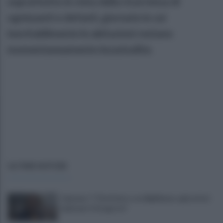
soprattutto in vista della ricorrenza di
ognissanti e defunti, giornate in cui
inevitabilmente le abitazioni restano
momentaneamente incustodite.
ULTIME NOTIZIE
Cipriano: "I The Kolors con BigMama e gli artisti
irpini per il 16 agosto"