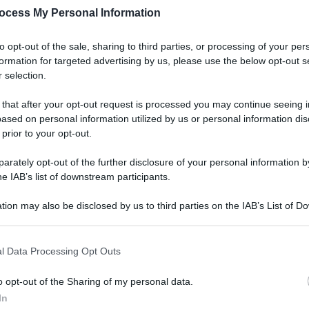
ocess My Personal Information
to opt-out of the sale, sharing to third parties, or processing of your per
formation for targeted advertising by us, please use the below opt-out s
 selection.
 that after your opt-out request is processed you may continue seeing i
ased on personal information utilized by us or personal information dis
 prior to your opt-out.
rately opt-out of the further disclosure of your personal information by
he IAB’s list of downstream participants.
5 maggio 2026 alle 11:50
tion may also be disclosed by us to third parties on the IAB’s List of 
 that may further disclose it to other third parties.
di Paola Iandolo
 that this website/app uses one or more Google services and may gath
l Data Processing Opt Outs
including but not limited to your visit or usage behaviour. You may click 
uenti, nella maggior parte si tratta di
 to Google and its third-party tags to use your data for below specifi
o opt-out of the Sharing of my personal data.
ogle consent section.
sicocomportamentali. La risposta non può
In