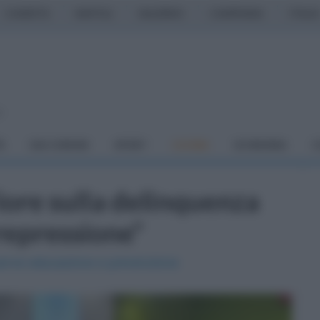
CASERTA
NAPOLI
SALERNO
CAMPANIA
ITALIA
o
À
DAI COMUNI
SPORT
CUCINA
ECONOMIA
C
Fiore sulla delinquenza
repressione"
 serve educazione e prevenzione