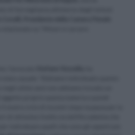
o di Sorveglianza allinterno degli Istituti
 Covelli
,
Presidente della Camera Penale
a relazionato su “Minori e carcere:
ne, l’avvocato
Stefano Vozzella,
ha
è stata casuale: “Abbiamo individuato questo
e negli ultimi anni non abbiamo trovato un
 oggetto proprio questa materia e quindi
l nostro ciclo di incontri dopo la pausa per la
ori di altissimo livello sia dell’Accademia che
er individuare quelli che sono gli aspetti più