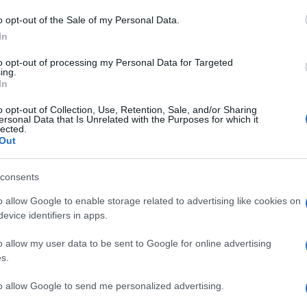
zione ed educazione”. Così il giudice
Giovan
o opt-out of the Sale of my Personal Data.
del Collegio dell'Udienza Preliminare del
In
anni uno dei magistrati dell’ufficio
Gip del
to opt-out of processing my Personal Data for Targeted
llino per prendere parte come
ing.
In
uola di Formazione della Camera Penale
o opt-out of Collection, Use, Retention, Sale, and/or Sharing
norenne: funzione del processo e della pena” e
ersonal Data that Is Unrelated with the Purposes for which it
lected.
tà del processo penale minorile con particolare
Out
dienza preliminare”
.
consents
o allow Google to enable storage related to advertising like cookies on
 repressione che si migliorano i
evice identifiers in apps.
minorile. Il decreto Caivano, ad esempio, ha
o allow my user data to be sent to Google for online advertising
ati più grav
i. Il problema principale dei
s.
ucativa e comportamentale
. I giovani
to allow Google to send me personalized advertising.
a maggior parte dei casi si tratta di giovani