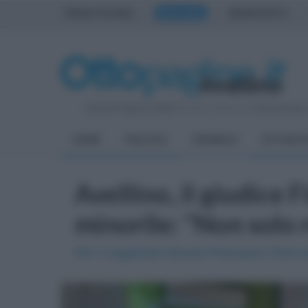
PRIMA PAGINA
AVELLINO
BENEVENTO
Venerdì 7 Agosto 2026
| Direttore Editoriale:
Antonio Sass
HOME
POLITICA
CRONACA
ATTUALIT
Avellino, il giudice 
minorile: "Non solo 
Per il magistrato Giovan Francesco Fiore