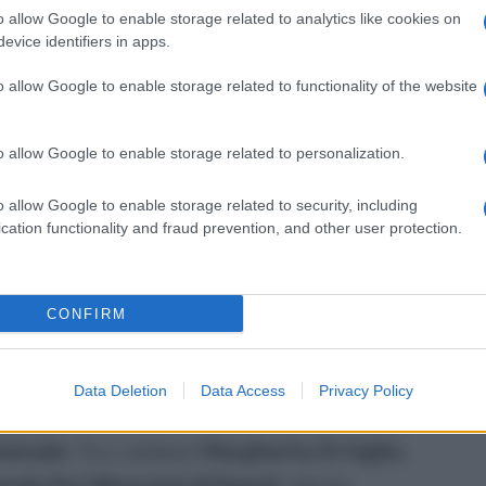
o allow Google to enable storage related to analytics like cookies on
mportamentali , che come estrema
evice identifiers in apps.
indi per i giovani
bisogna prevenire, educare
o allow Google to enable storage related to functionality of the website
a essere contraria ai nostri principi
ltati e continua a non darne. Ciò non significa
o allow Google to enable storage related to personalization.
i minori. I minori vanno puniti quando è giusto
rati quando ci sono i presupposti”.
o allow Google to enable storage related to security, including
cation functionality and fraud prevention, and other user protection.
vocato
Stefano Vozella Responsabile della
CONFIRM
ssionale
e dell’avvocato
Gaetano Aufiero,
tiva della Camera Penale Irpina. A coordinare
Data Deletion
Data Access
Privacy Policy
omponente del Comitato Scientifico della
sionale
. Tra i relatori
Margherita Di Giglio,
nale Per Minorenni di Napoli
, che ha