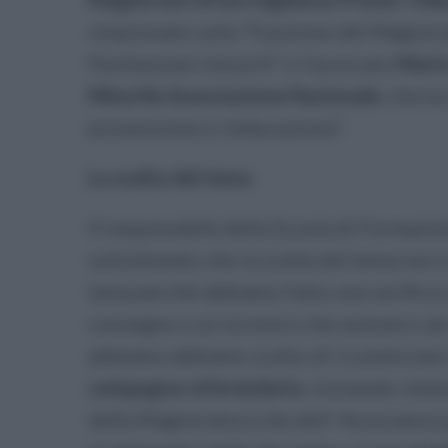
relazionato sulla “Funzione del Magistrat
Penitenziari minorili” e l’avvocato
Mario
Minorile Associazione Nazionale
, che h
prevenzione e rieducazione”.
La scelta del tema
Il responsabile della Scuola di Formazio
sottolineato che la scelta del tema non 
tema perché abbiamo fatto una verifica 
convegno o un incontro che avessero ad
abbiamo abbiamo scelto di ricominciare i
campagna referendaria
, invitando relat
della Magistratura che dell’ Avvocatura p