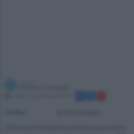
a cura di
Redazione Ottopagine
venerdì 15 maggio 2026 alle 12:09
Avellino
.
di Paola Iandolo
La Procura di Avellino ha chiesto un processo