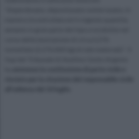
“disperdevano, depositavano sotterravano, in
maniera incontrollata ed in ingente quantità,
amianto in gran parte del tipo.crocidolite nel
corso della lavorazione di circa 2,276
tonnellate (2,276.000 kg) di tale materiale”. Il
Gup del Tribunale di Avellino Giulio Argenio
ha
ammesso la costituzione di parte civile e
rinviato per la citazione del responsabile civile
all’udienza del 10 luglio.