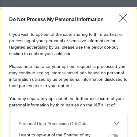
Do Not Process My Personal Information
È ufficiale, accordo chiuso: Ferragosto ad Avellino
con BigMama e The Kolors
If you wish to opt-out of the sale, sharing to third parties, or
processing of your personal or sensitive information for
Addio a Giuseppe Marchioro: allenò l'Avellino in
targeted advertising by us, please use the below opt-out
Serie A nel 1982
section to confirm your selection.
Please note that after your opt-out request is processed you
may continue seeing interest-based ads based on personal
information utilized by us or personal information disclosed to
third parties prior to your opt-out.
You may separately opt-out of the further disclosure of your
personal information by third parties on the IAB’s list of
downstream participants.
Personal Data Processing Opt Outs
This information may also be disclosed by us to third parties
on the IAB’s List of Downstream Participants that may further
I want to opt-out of the Sharing of my