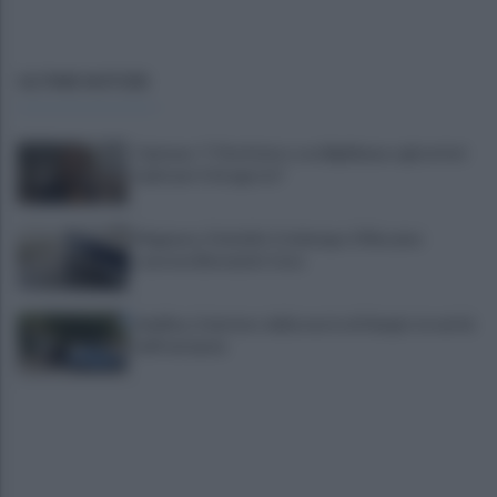
ULTIME NOTIZIE
Cipriano: "I The Kolors con BigMama e gli artisti
irpini per il 16 agosto"
Mugnano, Omicidio Colalongo: il Riesame
scarcera Bernando Cava
Avellino, il mistero della morte di Sergio: la verità
dall'autopsia