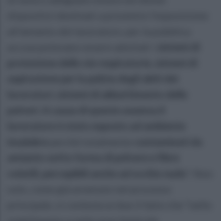
dispositivi destinati a prevenire l’esposizione
all’amianto del lavoratore. per la pubblica
accusa potevano essere adottati i
sistemi di
protezione delle vie respiratorie, sistemi di
aspirazione per la pulizia degli abiti dei
lavoratori, sistemi di abbattimento delle
polveri. A causa di queste assenza il
lavoratore è stato esposto ad ambiente
insalubre
perché totalmente
contaminati da
amianto sotto forma di polvere e fibre
volatili, percepibili anche ad occhio nudo
”. Non
solo, come già avvenuto nel processo
principale, si contesta ai due il fatto che “nello
stabilimento e nella aree limitrofe