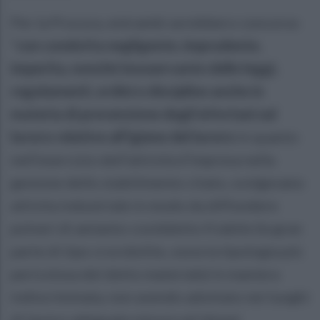
Per la Procura, entrambi avrebbero concorso
“
con condotta negligente, imprudente,
imperita, nonché inosservante delle leggi,
regolamenti, ordini e discipline anche in
materia di prevenzione degli infortuni sul
lavoro relative all’igiene del lavoro
in quanto
nell’esercizio dell’attività d’impresa nella
gestone dello stabilimento citato, svolgevano
attivita industriale in modo da diffondere
polveri di amianto cosiddetto friabile (la gran
parte di tipo crocidolite, ossia la tipologia più
pericolosa del detto materiale) in maniera
indiscriminata, non avendo adottato nei luoghi
di lavoro adeguate misure ed idonei