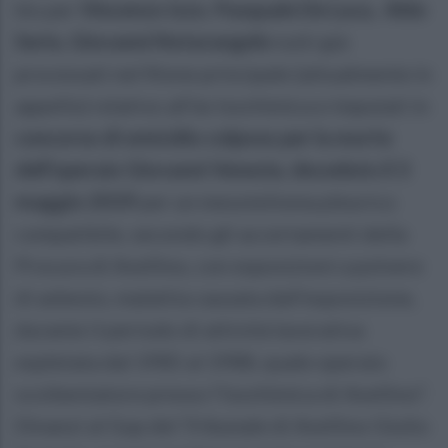
bis per
Vincenzo Izzo
,
Pasquale De Luca, Aldo
Serio, Giovanni Notarangelo
tutti già
processati nel filone principale (attualmente in
appello) relativo all’ex Isochimica e imputati in
concorso di omicidio colposo per la morte
dell’operaio Giovanni Venezia
,
deceduto il 3
maggio 2019
per un mesotelioma pleurico
compatibile, secondo gli accertamenti della
Procura di Avellino, con esposizioni a polvere
di asbesto, malattia causata dall’esposizione,
durante il periodo di attività lavorativa
espletata dal 1985 al 1988, quale operaio
scoibentatore presso l’Isochimica di Avellino”.
Dinanzi al Gup del Tribunale di Avellino Giulio