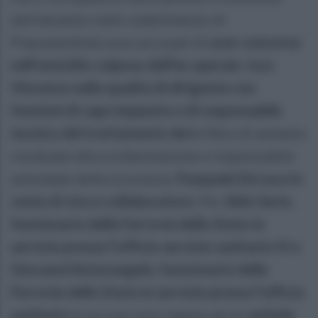
dell’amianto nello stabilimento di
Pianodardine) sono accusati di
aver concorso
nell’omicidio colposo dell’ex operaio
.
Izzo
Vincenzo nella qualità di dirigente con
funzioni di capo impianto e di responsabile
tecnico del trattamento de
lle fibre di amianto
residuate alla scoibentazione e responsabile
aziendale della sicurezza,
Pasquale De Luca in
veste di vice e collaboratore.
Per
Aldo Serio,
funzionario delle Ferrovie dello Stato in
servizio presso l’ufficio servizio sanitario IV e
Giovanni Notarangelo, funzionario delle
Ferrovie dello Stato in servizio presso l’ufficio
sanitario
le accuse sono legate ad un
verbale