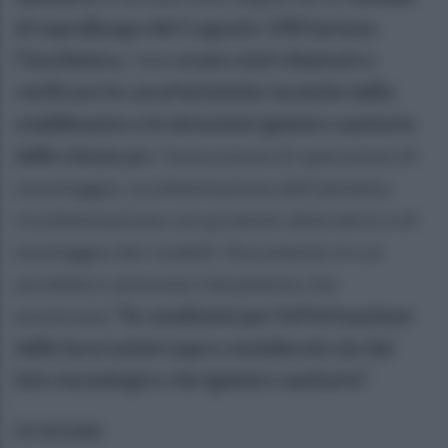
di sopralluogo del 2 agosto 1983 presso
l’Isochimica.
I due
erano stati chiamati a
verificare le caratteristiche tecniche dello
stabilimento e le dotazioni igienico sanitarie
dello stesso p
er l’esecuzione di operazioni di
smontaggio, scoibientazione dell’amianto,
ricoibientazione con prodotti alternativi e di
montaggio dei rotabili. Documento in cui
avrebbero
attestato falsamente che
esistevano
“le condizioni per l’effettuazione
delle lavorazioni sopra considerate sia dal
lato tecnologico che igienico sanitario”.
Le accuse