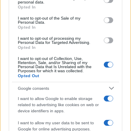
disclose it to other third parties.
personal data.
Opted In
Please note that this website/app uses one or more Google
services and may gather and store information including but
I want to opt-out of the Sale of my
Personal Data.
not limited to your visit or usage behaviour. You may click to
Opted In
grant or deny consent to Google and its third-party tags to
use your data for below specified purposes in below Google
I want to opt-out of processing my
consent section.
Personal Data for Targeted Advertising.
Opted In
I want to opt-out of Collection, Use,
Retention, Sale, and/or Sharing of my
Personal Data that Is Unrelated with the
Purposes for which it was collected.
Opted Out
Google consents
I want to allow Google to enable storage
related to advertising like cookies on web or
device identifiers in apps.
I want to allow my user data to be sent to
Google for online advertising purposes.