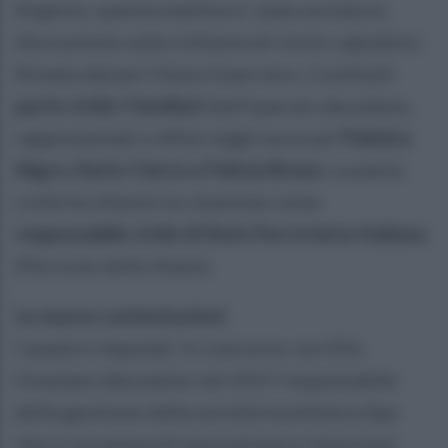
Argenio, questa mattina e’ stata avviata la
discussione sulla richiesta di rinvio a giudizio
firmata dal pm Chiara Guerriero. Costituiti
parte civile i familiari
dell’operaio deceduto,
rappresentati e difesi dagli avvocati
Palmira
Nigro, Dario Cierzo e Felicia Bruno.
La parte
civile ha chiesto la citazione come
responsabile civile di Rete Ferroviaria Italiana
(Ferrovie dello Stato).
Le nuove contestazioni
I quattro imputati, in concorso con Elio
Graziano (deceduto nel 2017 responsabile
della gestione della società Isochimica Spa
che si occupava di lavorazione e rimozione