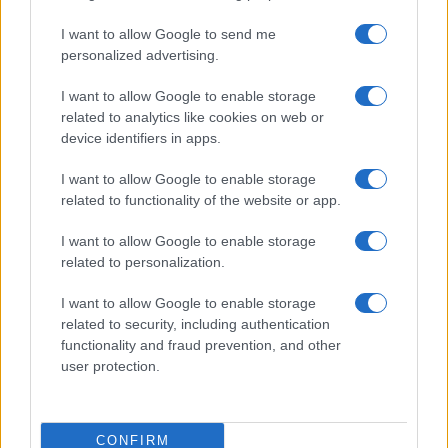
I want to allow Google to send me
personalized advertising.
I want to allow Google to enable storage
related to analytics like cookies on web or
device identifiers in apps.
I want to allow Google to enable storage
related to functionality of the website or app.
I want to allow Google to enable storage
CHI SIAMO
CONTATTI
PUBBLICITÀ
LAVORA CON NOI
related to personalization.
PRIVACY / COOKIE POLICY
PREFERENZE PRIVACY
I want to allow Google to enable storage
OTTO CHANNEL
related to security, including authentication
functionality and fraud prevention, and other
user protection.
Registrazione del Tribunale di Avellino n. 331 del 23/11/1995
Iscritto al Registro degli Operatori di Comunicazione n. 37512
© Riproduzione Riservata – Ne è consentita esclusivamente una
CONFIRM