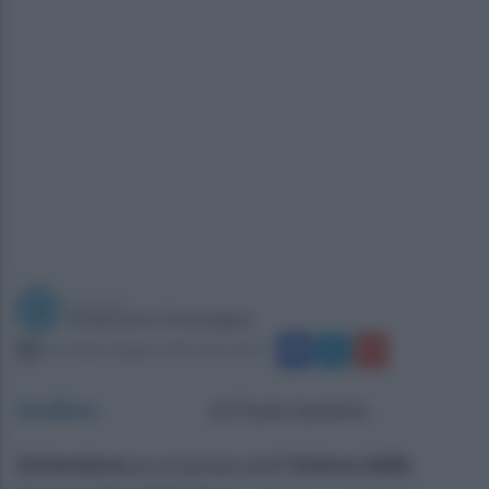
a cura di
Redazione Ottopagine
mercoledì 3 giugno 2026 alle 10:13
Avellino
.
di Paola Iandolo
Astensione
proclamata dall'
Unione delle