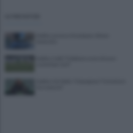
ULTIME NOTIZIE
Avellino, possesso di marijuana: 22enne
denunciato
Avellino, Favilli: "Dobbiamo essere di nuovo
scomodi per tutti"
Avellino, il ds Aiello: "Cinquegrano? Trattativa in
fase avanzata"