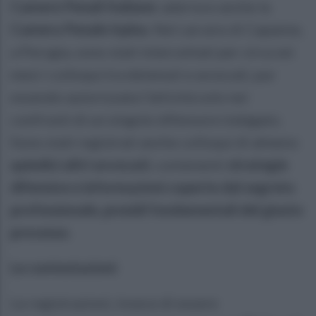
Camere Penali Italiane:
aderisce anche la
Camera Penale Irpina
. Nel carcere di Capanne,
a Perugia, sono stati intercettati per circa sei
mesi i colloqui tra detenuti e avvocati, pur
essendo autorizzata l’attività solo nei
confronti di un singolo difensore indagato.
Sono stati registrati anche colloqui di almeno
quindici altri avvocati
, contenenti
strategie
difensive e informazioni coperte dal segreto
professionale, presidi fondamentali del giusto
processo
.
Le contestazioni
Le registrazioni, invece di essere