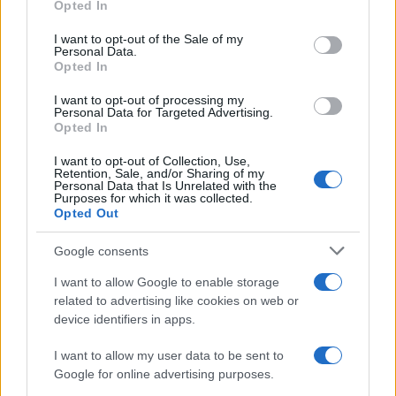
Opted In
Please note that this website/app uses one or more Google
services and may gather and store information including but
I want to opt-out of the Sale of my
Personal Data.
not limited to your visit or usage behaviour. You may click to
Opted In
grant or deny consent to Google and its third-party tags to
use your data for below specified purposes in below Google
I want to opt-out of processing my
consent section.
Personal Data for Targeted Advertising.
Opted In
I want to opt-out of Collection, Use,
Retention, Sale, and/or Sharing of my
Personal Data that Is Unrelated with the
Purposes for which it was collected.
Opted Out
Google consents
I want to allow Google to enable storage
related to advertising like cookies on web or
device identifiers in apps.
I want to allow my user data to be sent to
Google for online advertising purposes.