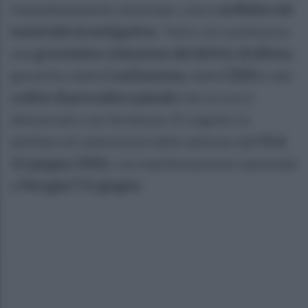
immediatamente eliminate, sono
confluite nel
materiale investigativo
. Tutto ciò costituisce
una
gravissima violazione del diritto di difesa
,
garantito dalla
Costituzione
, dalla
CEDU
e dal
codice di procedura penale
che occorre
denunciare con fermezza. Di seguito la
delibera di astensione dalle udienze dall’
8 al
12 giugno 2026
, con manifestazione nazionale
a
Perugia l’11 giugno
.