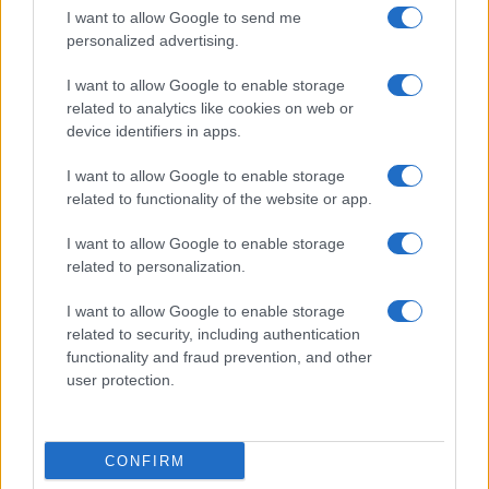
I want to allow Google to send me
personalized advertising.
I want to allow Google to enable storage
related to analytics like cookies on web or
device identifiers in apps.
I want to allow Google to enable storage
related to functionality of the website or app.
I want to allow Google to enable storage
CHI SIAMO
CONTATTI
PUBBLICITÀ
LAVORA CON NOI
related to personalization.
PRIVACY / COOKIE POLICY
PREFERENZE PRIVACY
I want to allow Google to enable storage
OTTO CHANNEL
related to security, including authentication
functionality and fraud prevention, and other
user protection.
Registrazione del Tribunale di Avellino n. 331 del 23/11/1995
Iscritto al Registro degli Operatori di Comunicazione n. 37512
© Riproduzione Riservata – Ne è consentita esclusivamente una
CONFIRM
riproduzione parziale con citazione della fonte corretta