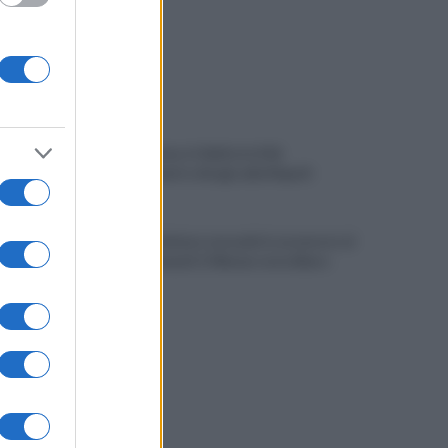
Autocisterna si ribalta in A16:
rallentamenti e disagi sulla Napoli-
Canosa
Tentata violenza sessuale in ascensore al
Centro Vivendi: il 34enne resta libero