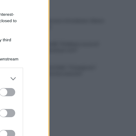
ULTIME NOTIZIE
nterest-
Avellino, possesso di marijuana: 22enne
closed to
denunciato
 third
Avellino, Favilli: "Dobbiamo essere di
nuovo scomodi per tutti"
Downstream
Avellino, il ds Aiello: "Cinquegrano?
Trattativa in fase avanzata"
er and store
to grant or
ed purposes