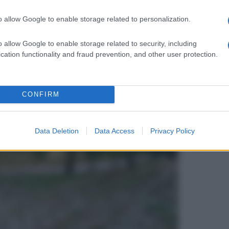
no consecutivo, distrutta tutta la produzione:
o allow Google to enable storage related to personalization.
a Montecalvo Irpino verso Ariano: San Vito,
lagellata dalla grandine. Perso in un attimo
o allow Google to enable storage related to security, including
cation functionality and fraud prevention, and other user protection.
rni scorsi. Pomodori ma anche cereali che
liege distrutte. Fieno nei campi danneggiato".
CONFIRM
attimi agli operatori della terra, che ancora
Data Deletion
Data Access
Privacy Policy