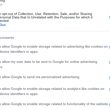
ing.
In
visaglie già nella tarda mattinata con un calo
o opt-out of Collection, Use, Retention, Sale, and/or Sharing
ersonal Data that Is Unrelated with the Purposes for which it
 ci arrivano da via Covotti, nei pressi di
lected.
Out
consents
gione Campania, lo aveva annunciato proprio
o allow Google to enable storage related to advertising like cookies on
rta meteo gialla fino alle 20.00 di oggi, con
evice identifiers in apps.
 vento. E così è stato.
o allow my user data to be sent to Google for online advertising
s.
ale. I fenomeni temporaleschi saranno caratterizzati da
to allow Google to send me personalized advertising.
. Saranno possibili anche grandine, raffiche di vento e
ture e alle strutture esposte".
o allow Google to enable storage related to analytics like cookies on
evice identifiers in apps.
o allow Google to enable storage related to functionality of the website
Serafino
- da Montecalvo Irpino - dovrebbe