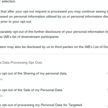
 selection.
 that after your opt-out request is processed you may continue seeing i
ased on personal information utilized by us or personal information dis
 prior to your opt-out.
rately opt-out of the further disclosure of your personal information by
he IAB’s list of downstream participants.
tion may also be disclosed by us to third parties on the IAB’s List of 
 that may further disclose it to other third parties.
 that this website/app uses one or more Google services and may gath
l Data Processing Opt Outs
including but not limited to your visit or usage behaviour. You may click 
 3 giugno 2026 alle 15:38
 to Google and its third-party tags to use your data for below specifi
o opt-out of the Sharing of my personal data.
ogle consent section.
i agli operatori della terra, che ancora una volta
In
o opt-out of the Sale of my Personal Data.
a grandine si è abbattuto nel primo
In
mitrofi, tra cui Montecalvo Irpino in modo
to opt-out of processing my Personal Data for Targeted