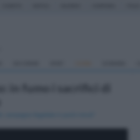
CASERTA
NAPOLI
SALERNO
CAMPANIA
ITALIA
o
À
DAI COMUNI
SPORT
CUCINA
ECONOMIA
C
 in fumo i sacrifici di
e
li, campagne flagellate in pochi minuti"