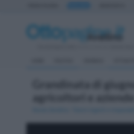
PRIMA PAGINA
AVELLINO
BENEVENTO
Giovedì 6 Agosto 2026
| Direttore Editoriale:
Antonio Sass
HOME
POLITICA
CRONACA
ATTUALIT
Grandinata di giugno:
agricoltori e aziend
Nicola Serafino: "Danni ingenti e irreparabi