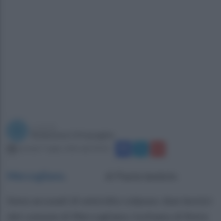
a cura di
Redazione Ottopagine
martedì 7 luglio 2026 alle 09:05
Mercogliano
.
di Paola Iandolo
Sono accusati di omicidio colposo: due tecnici
del comune di Mercogliano rischiano di finire