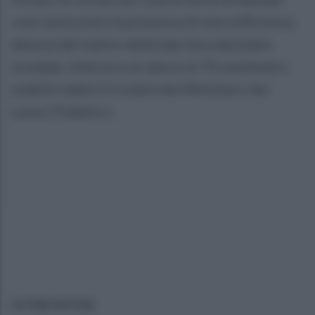
«non assicurare la presenza di una sufficienza
altezza del nastro della barriera dal piano
stradale, inferiore al valore di 70 centimetri,
stabiliti dalla Circolare del Ministero dei
Lavori Pubblici».
ULTIME NOTIZIE