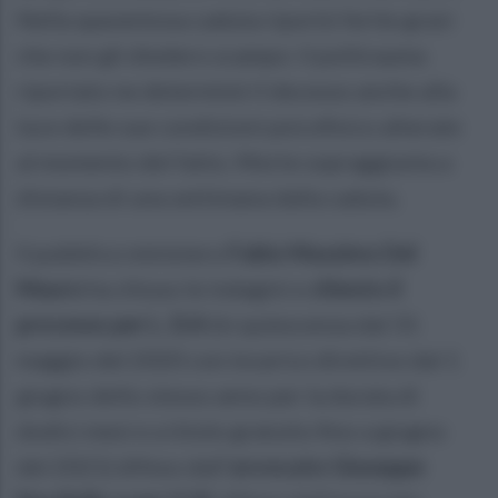
Nella spaventosa caduta riportò ferite gravi
che non gli diedero scampo: il politrauma
riportato ne determinò il decesso anche alla
luce delle sue condizioni psicofisico alterate
al momento del fatto. Morte sopraggiunta a
distanza di una settimana dalla caduta.
Il pubblico ministero
Fabio Massimo Del
Mauro
ha chiuso le indagini e
chiesto il
processo per L. D.A
(in quiescenza dal 31
maggio del 2020 con incarico direttivo dal 1
giugno dello stesso anno per la durata di
dodici mesi e a titolo gratuito fino a giugno
del 2021) difeso dall’
avvocato Giuseppe