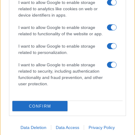
I want to allow Google to enable storage
related to analytics like cookies on web or
device identifiers in apps.
I want to allow Google to enable storage
related to functionality of the website or app.
I want to allow Google to enable storage
CHI SIAMO
CONTATTI
PUBBLICITÀ
LAVORA CON NOI
related to personalization.
PRIVACY / COOKIE POLICY
PREFERENZE PRIVACY
I want to allow Google to enable storage
OTTO CHANNEL
related to security, including authentication
functionality and fraud prevention, and other
user protection.
Registrazione del Tribunale di Avellino n. 331 del 23/11/1995
Iscritto al Registro degli Operatori di Comunicazione n. 37512
© Riproduzione Riservata – Ne è consentita esclusivamente una
CONFIRM
riproduzione parziale con citazione della fonte corretta
www.ottopagine.it
Data Deletion
Data Access
Privacy Policy