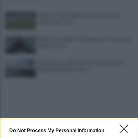
Avellino, Favilli: "Dobbiamo essere di nuovo
scomodi per tutti"
Avellino, il ds Aiello: "Cinquegrano? Trattativa in
fase avanzata"
Autocisterna si ribalta in A16: rallentamenti e
disagi sulla Napoli-Canosa
Do Not Process My Personal Information
Tentata violenza sessuale in ascensore al Centro