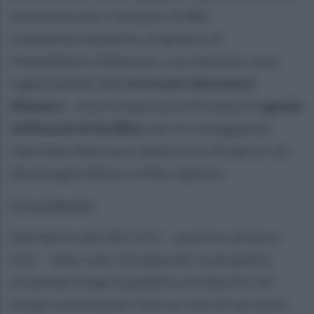
a processo per il decesso di
A.S.
–
cinquantacinquenne, originario di
Ospedaletto d’Alpinolo, i cui familiari sono
rappresentati dall'
avvocato Innocenzo
Massaro
- morto dopo una settimana di
agonia
al Moscati di Avellino
, per le conseguenze
riportate dopo una caduta in un dirupo in via
Ammiraglio Bianco a Mercogliano.
L'incidente
Nell’aprile del 2021 A.S. – positivo all’alcol
test – dopo aver oltrepassato il parapetto
sistemato lungo la pubblica strada, finì nel
dirupo sottostante. Fece un volo di sei metri.