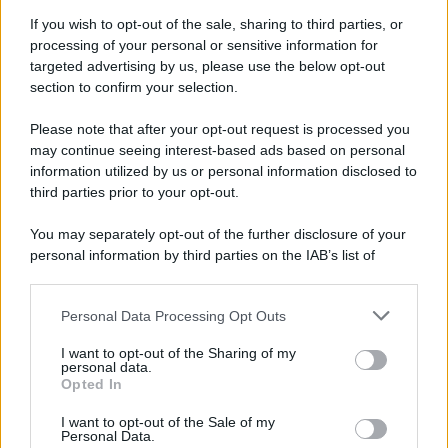
Vivendi: il 34enne resta libero
If you wish to opt-out of the sale, sharing to third parties, or
processing of your personal or sensitive information for
In arrivo bombe d'acqua e grandinate record:
targeted advertising by us, please use the below opt-out
torna l'allerta meteo in Irpinia
section to confirm your selection.
Please note that after your opt-out request is processed you
may continue seeing interest-based ads based on personal
information utilized by us or personal information disclosed to
third parties prior to your opt-out.
You may separately opt-out of the further disclosure of your
personal information by third parties on the IAB’s list of
downstream participants.
Personal Data Processing Opt Outs
This information may also be disclosed by us to third parties
on the IAB’s List of Downstream Participants that may further
I want to opt-out of the Sharing of my
disclose it to other third parties.
personal data.
Opted In
Please note that this website/app uses one or more Google
services and may gather and store information including but
I want to opt-out of the Sale of my
Personal Data.
not limited to your visit or usage behaviour. You may click to