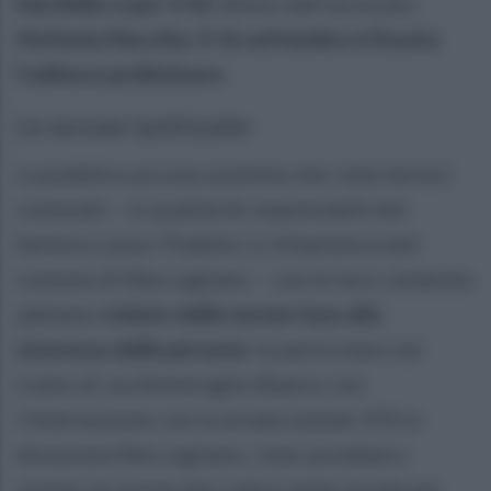
Nardiello e per V. M.
difeso dall’avvocato
Stefania Macchia. Il 16 settembre è fissata
l'udienza preliminare.
Le accuse ipotizzate
La pubblica accusa sostiene che i due tecnici
comunali – in qualità di responsabili del
Settore Lavori Pubblici e Urbanistica del
comune di Mercogliano – con le loro condotte
abbiano
violato delle norme tese alla
sicurezza delle persone
. In particolare nel
tratto di via Ammiraglio Bianco con
l’intersezione con la strada statale 374 in
direzione Mercogliano, i due avrebbero
violato le norme del codice della strada per