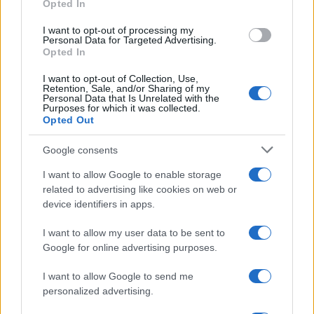
Opted In
grant or deny consent to Google and its third-party tags to
use your data for below specified purposes in below Google
I want to opt-out of processing my
consent section.
Personal Data for Targeted Advertising.
Opted In
I want to opt-out of Collection, Use,
Retention, Sale, and/or Sharing of my
Personal Data that Is Unrelated with the
Purposes for which it was collected.
Opted Out
Google consents
I want to allow Google to enable storage
related to advertising like cookies on web or
device identifiers in apps.
I want to allow my user data to be sent to
Google for online advertising purposes.
I want to allow Google to send me
personalized advertising.