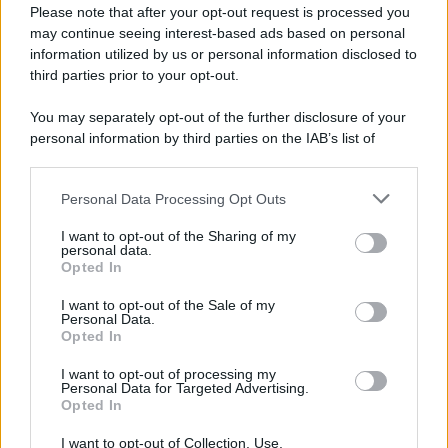
Please note that after your opt-out request is processed you
may continue seeing interest-based ads based on personal
information utilized by us or personal information disclosed to
third parties prior to your opt-out.
You may separately opt-out of the further disclosure of your
personal information by third parties on the IAB’s list of
downstream participants.
Personal Data Processing Opt Outs
This information may also be disclosed by us to third parties
on the IAB’s List of Downstream Participants that may further
I want to opt-out of the Sharing of my
disclose it to other third parties.
personal data.
Opted In
Please note that this website/app uses one or more Google
services and may gather and store information including but
I want to opt-out of the Sale of my
Personal Data.
not limited to your visit or usage behaviour. You may click to
Opted In
grant or deny consent to Google and its third-party tags to
use your data for below specified purposes in below Google
I want to opt-out of processing my
consent section.
Personal Data for Targeted Advertising.
Opted In
I want to opt-out of Collection, Use,