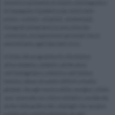
divenire e promette di essere coinvolgente e
di impegnare il pubblico per molti mesi:
pittori, scultori, ceramisti, intellettuali,
fotografi animeranno la vita culturale
solofrana con esposizioni personali che si
alterneranno ogni due mesi circa.
Il titolo del programma fa riferimento
all’arcobaleno, simbolo calcificatosi
nell’immaginario collettivo nell’ultimo
biennio, denso di eventi difficili a livello
globale. Ad ogni mostra della rassegna, infatti,
sara` associato un colore tematico, ponderale
anche nella grafica dei cataloghi che saranno
pubblicati contestualmente ad ogni