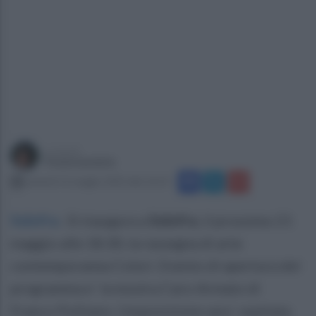
a cura di
Paola Iandolo
venerdì 13 maggio 2022 alle 16:53
Solofra
.
Si inaugura a
Solofra
, il prossimo 21
maggio alle 18.30, la rassegna di arte
contemporanea Colori. Evento di apertura del
programma e` la mostra Caro-Armato di
Franco Politano. L’esposizione sara` ospitata