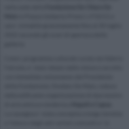
nella sede della
Fondazione De Chiara De
Maio
in Piazza Umberto Primo I, n°10/11 e
sara` visitabile gratuitamente fino al 30 luglio
2022 secondo gli orari di apertura della
galleria.
Colori, programma culturale curato da Valerio
Falcone, e` stato ideato dallo stesso e accolto
con immediato entusiasmo dal Presidente
della Fondazione, Diodato De Maio, reduce
dalla edificante organizzazione di due mostre
di arte antica e moderna a
Napoli e Capua.
La rassegna e` stata concepita a lungo termine
e l’elenco degli altri artisti coinvolti e` in