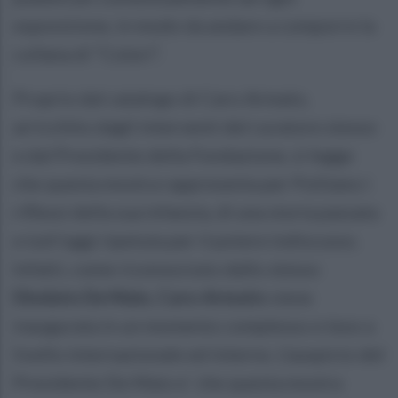
esposizione, in modo da andare a comporre la
collana di “Colori”.
Proprio dal catalogo di Caro-Armato,
arricchito dagli interventi del curatore stesso
e dal Presidente della Fondazione, si legge
che questa mostra rappresenta per Politano i
riflessi della sua infanzia, di una storia passata
e tutt’oggi ripetuta per il potere indiscusso.
Infatti, come riconosciuto dallo stesso
Diodato De Maio, Caro-Armato
viene
inaugurata in un momento complesso e teso a
livello internazionale ed interno. L’auspicio del
Presidente De Maio e` che questa mostra