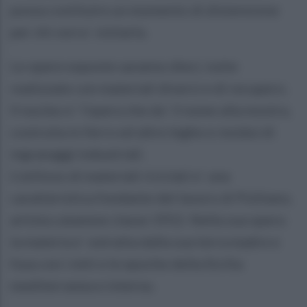
possa costituire un momento di distensione
per chi vorra` visitarla.
Le opere esposte saranno dieci, tutte
realizzate con materiali diversi e di recupero.
Il nucleo e` l’opera che da` il nome alla mostra,
costruita in ferro ed altre leghe e residui di
ingranaggi industriali.
L’utilizzo di materiali riciclati e` una
caratteristica fondante del lavoro di Politano,
artista catanese classe 1952. Nella sua opera
la materia e` estratta dalla sua terra madre e
fusa con i miti e le epoche della Sicilia
mediterranea e interna.