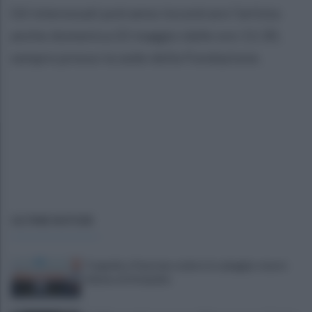
Gli interessati potranno incontrare l’artista
anche domenica 22 maggio dalle ore 11:30,
sempre presso la sede della Fondazione.
ULTIME NOTIZIE
Tragedia a Paestum, malore in spiaggia: muore
62enne di Atripalda