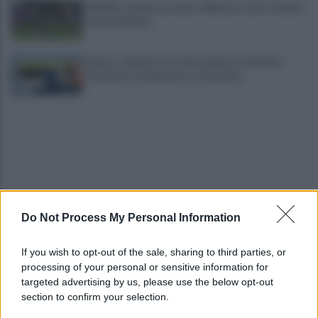
Avellino: spunta un nuovo difensore verso il primo
match ufficiale
Baiano, schianto mortale nel giorno di Santa
Filomena, Carmine non ce l'ha fatta
Do Not Process My Personal Information
Avellino-Torino: le fotogallery del match e dei
tifosi
If you wish to opt-out of the sale, sharing to third parties, or
processing of your personal or sensitive information for
Avellino, Nesta: "Soddisfatto, siamo a un buon
targeted advertising by us, please use the below opt-out
livello, ma è solo l'inizio"
section to confirm your selection.