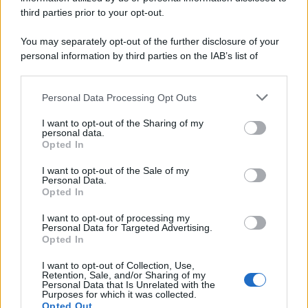
third parties prior to your opt-out.
You may separately opt-out of the further disclosure of your
personal information by third parties on the IAB’s list of
downstream participants.
Personal Data Processing Opt Outs
This information may also be disclosed by us to third parties
on the IAB’s List of Downstream Participants that may further
I want to opt-out of the Sharing of my
disclose it to other third parties.
personal data.
Opted In
Please note that this website/app uses one or more Google
services and may gather and store information including but
I want to opt-out of the Sale of my
Personal Data.
not limited to your visit or usage behaviour. You may click to
Opted In
grant or deny consent to Google and its third-party tags to
use your data for below specified purposes in below Google
I want to opt-out of processing my
consent section.
Personal Data for Targeted Advertising.
Opted In
I want to opt-out of Collection, Use,
Retention, Sale, and/or Sharing of my
Personal Data that Is Unrelated with the
Purposes for which it was collected.
Opted Out