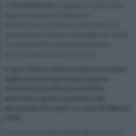
di
Grottaminarda
è il migliore istituto della
Regione Campania. Il Ministero
dell’Istruzione, attraverso l’ente Indire, ha
assegnato all’Its Bruno il punteggio del 100%
sul fronte dell’occupabilità garantendo
all’Its tre premi sui primi tre corsi.
Il report 2023 si riferisce ai percorsi conclusi
negli scorsi anni e per quanto riguarda
l’istituto irpino restituisce un’ottima
performance grazie soprattutto alla
percentuale di occupati a un anno dal diploma:
il 90%.
8 i corsi avviati finora dall’Its Bruno con 119