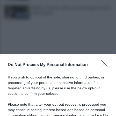
Avellino, il mistero della morte di Sergio: la verità
dall'autopsia
Do Not Process My Personal Information
È ufficiale, accordo chiuso: Ferragosto ad Avellino
con BigMama e The Kolors
If you wish to opt-out of the sale, sharing to third parties, or
processing of your personal or sensitive information for
Addio a Giuseppe Marchioro: allenò l'Avellino in
targeted advertising by us, please use the below opt-out
Serie A nel 1982
section to confirm your selection.
Please note that after your opt-out request is processed you
may continue seeing interest-based ads based on personal
information utilized by us or personal information disclosed to