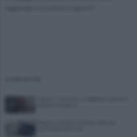
raggiungere eccellenti traguardi”.
ULTIME NOTIZIE
Cipriano: "I The Kolors con BigMama e gli artisti
irpini per il 16 agosto"
Mugnano, Omicidio Colalongo: il Riesame
scarcera Bernando Cava