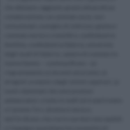
che abbiamo raggiunto grazie alla proficua
collaborazione con aziende socie, soci
istituzionali, consiglio di indirizzo, giunta e
comitato tecnico scientifico, confindustria
Avellino, confindustria Salerno, università
degli studi di Salerno, camera di commercio
Irpinia Sannio – continua Bruno - un
ringraziamento ai docenti ed ai tutor, ai
dirigenti scolastici degli istituti superiori, ai
nostri diplomati che sono preziosi
ambasciatori, a tutto lo staff ed in particolare
a Carmine Tirri, direttore tecnico
dell’Its Bruno, che con le sue doti ineccepibili
e l’impegno quotidiano ha consentito di