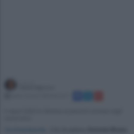
a cura di
Gianni Vigoroso
sabato 23 marzo 2024 alle 16:57
Il report 2023 si riferisce ai percorsi conclusi negli
scorsi anni..
Grottaminarda
.
L’Its Academy
Antonio Bruno