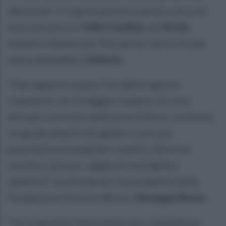
diplomati. Il 3 aprile partirà il primo corso di
meccatronica in
Valle Caudina
, ad
Airola
,
mentre è fissato per fine aprile l’avvio di una
nuova annualità a
Salerno
.
“Dal rapporto siamo l’Its della regione
Campania con il maggior numero di corsi
attivati a servizio delle aree interne, contesto
orograficamente disagiato e con una
popolazione marginale rispetto alle aree
costiere, ad aver raggiunto lusinghieri
obiettivi”, ha dichiarato il presidente della
Fondazione Antonio Bruno,
Giuseppe Bruno
.
“Un traguardo importante che ci gratifica e