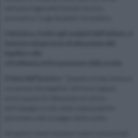
nell'aula magna dell’Istituto tecnico
economico “Luigi Amabile” di Avellino.
L’iniziativa, rivolta agli studenti dell’istituto, si
inserisce nel percorso di educazione alla
legalità e alla
cittadinanza attiva promosso dalla scuola.
Il tema dell’incontro
, “Quando la fede anima la
vocazione alla legalità”, offrirà ai ragazzi
un’occasione di riflessione sul valore
dell’impegno civile, della responsabilità
personale e del coraggio delle scelte.
Ad aprire i lavori saranno i saluti istituzionali