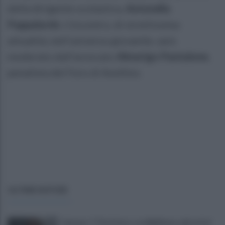
della dirigente scolastica,
Antonella
Pappalardo
. L’incontro, di strettissima
attualità, nell'universo giovanile, sarà
moderato dall’avvocato
Almerigo Pantalone
,
penalista del Foro di Avellino.
ULTIME NOTIZIE
Cipriano: "I The Kolors con BigMama e gli artisti