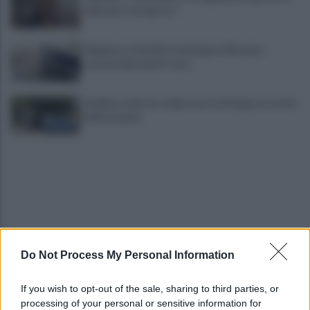
irpini per il 16 agosto"
Mugnano, Omicidio Colalongo: il Riesame
scarcera Bernando Cava
Avellino, il mistero della morte di Sergio: la verità
dall'autopsia
Do Not Process My Personal Information
È ufficiale, accordo chiuso: Ferragosto ad Avellino
con BigMama e The Kolors
If you wish to opt-out of the sale, sharing to third parties, or
processing of your personal or sensitive information for