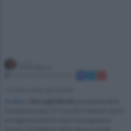
a cura di
Gianni Vigoroso
martedì 24 febbraio 2026 alle 12:06
L'iniziativa rivolta agli studenti...
Avellino
.
Don Luigi Merola
, presidente della
fondazione onlus “A’ voce de’ creature”, sarà il
protagonista dell’incontro in programma
domani, 25 febbraio 2026 alle ore 10.30,