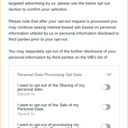
Addio a Giuseppe Marchioro: allenò l'Avellino in
targeted advertising by us, please use the below opt-out
Serie A nel 1982
section to confirm your selection.
Please note that after your opt-out request is processed you
may continue seeing interest-based ads based on personal
information utilized by us or personal information disclosed to
third parties prior to your opt-out.
You may separately opt-out of the further disclosure of your
personal information by third parties on the IAB’s list of
downstream participants.
Personal Data Processing Opt Outs
This information may also be disclosed by us to third parties
on the IAB’s List of Downstream Participants that may further
I want to opt-out of the Sharing of my
disclose it to other third parties.
personal data.
Opted In
Please note that this website/app uses one or more Google
services and may gather and store information including but
I want to opt-out of the Sale of my
Personal Data.
not limited to your visit or usage behaviour. You may click to
Opted In
grant or deny consent to Google and its third-party tags to
use your data for below specified purposes in below Google
I want to opt-out of processing my
consent section.