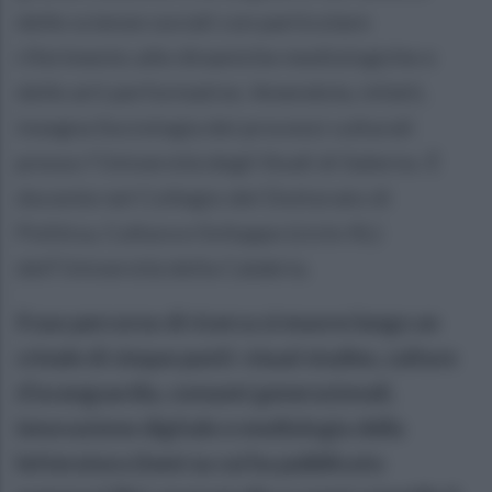
delle scienze sociali con particolare
riferimento alle dinamiche mediologiche e
delle arti performative. Amendola, infatti,
insegna Sociologia dei processi culturali
presso l’Università degli Studi di Salerno. È
docente nel Collegio del Dottorato di
Politica, Cultura e Sviluppo (ciclo XL)
dell’Università della Calabria.
Il suo percorso di ricerca si muove lungo un
crinale di cinque punti: visual studies, culture
d’avanguardia, consumi generazionali,
innovazione digitale e mediologia della
letteratura (temi su cui ha pubblicato