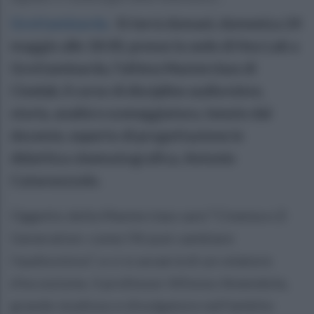
Grottaminarda
.
Si terrà domani, domenica 24
maggio alle 18:00, presso la sede di Hoo Lab a
Grottaminarda, l’ultima Masterclass di
Cinelab, il corso di discipline audiovisive,
storia, analisi e sceneggiatura, tenuto dal
docente, esperto di progettazione in
didattica cinematografica, Antonio
Cataruozzolo.
Oggetto della Masterclass sarà “Cinema e Z-
Generation: come l’AI può cambiare
l’audiovisivo”, e ci si avvarrà di un relatore
d’eccezione, il professor Alfonso Amendola,
grande studioso e divulgatore nell’ambito