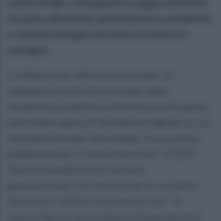
numerosi libri, monografie e saggi scientifici).
Accanto all’attività universitaria è consulente
e cultural manager di numerosi festival e
rassegne.
La Masterclass affronterà, dunque, un
argomento molto attenzionato dalle
dinamiche produttive e distributive di questa
particolare epoca di ibridazioni digitali, su cui
Amendola ha dato alle stampe la sua ultima
pubblicazione, il volume dal titolo “Z GEN –
Teorie e modelli di un racconto
generazionale”, che verte proprio su questa
tematica e l’editore lo presenta cosi: “In
questo libro si raccontano la Generazione Z