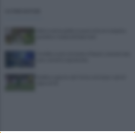
ULTIME NOTIZIE
Allerta meteo gialla su quasi tutta la Campania,
grandine e temporali improvvisi
Terribile scontro frontale a Flumeri, coinvolte due
auto: un ferito è gravissimo
Avellino superato dal Torino solo dopo i calci di
rigore (2-4)