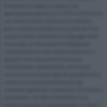
(composta da ragazzi e ragazze nati
approssimativamente tra il 1997 e il 2012) e le
sue caratteristiche distintive tra identità,
gusti, consumi e modelli socio-culturali. Con
una particolare attenzione ai linguaggi della
tecnologia, la Generazione Z (impegnata
costantemente su temi quali la diversità, lo
sguardo verso una società inclusiva e
multiculturale, ambientalista, attivista) è
cresciuta in un mondo digitale, globalizzato e
utilizza con estrema duttilità tutti gli
strumenti digitali per comunicare, informarsi e
intrattenersi. Un libro introduttivo a un
grande immaginario generazionale: la Z Gen.”