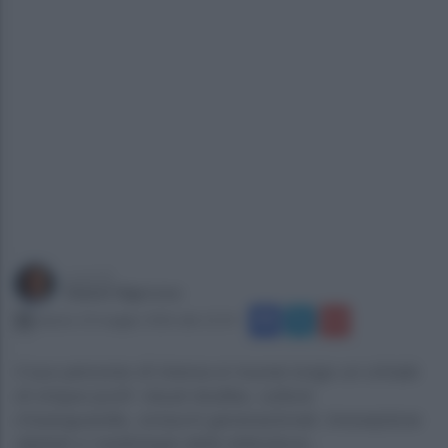
a cura di
Gianni Vigoroso
sabato 23 maggio 2026 alle 12:14
Il suo percorso di ricerca si muove lungo un crinale
di cinque punti: visual studies, culture
d’avanguardia, consumi generazionali, innovazione
digitale e mediologia della letteratura...