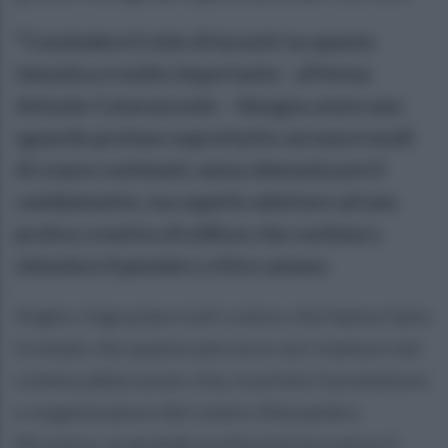
“Concludere il ciclo di incontri su questa
tematica è molto importante - afferma
Antonio Cataruozzolo – bisogna avere uno
sguardo proteso soprattutto sui nuovi modi
di creare contenuti, senza demonizzare il
cambiamento, ma saperlo adattare ad una
pratica creativa di utilizzo che continui a
stimolare il pensiero critico umano.
Voglio ringraziare tutti coloro che hanno fatto
in modo che questo percorso sul cinema e nel
cinema abbia avuto vita, in primis il promotore
e organizzatore del centro Alessandro
Nicotera, un grande professionista senza il