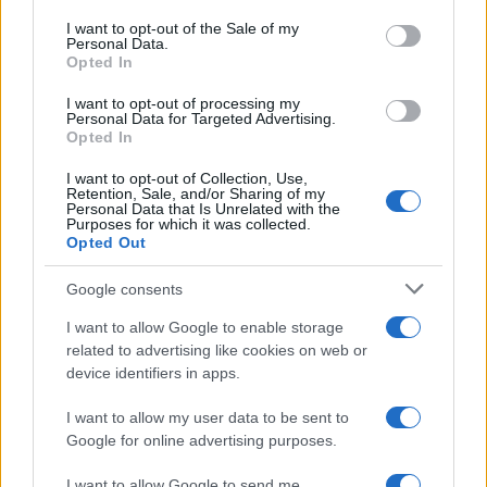
services and may gather and store information including but
I want to opt-out of the Sale of my
Personal Data.
not limited to your visit or usage behaviour. You may click to
Opted In
grant or deny consent to Google and its third-party tags to
use your data for below specified purposes in below Google
I want to opt-out of processing my
consent section.
Personal Data for Targeted Advertising.
Opted In
I want to opt-out of Collection, Use,
Retention, Sale, and/or Sharing of my
Personal Data that Is Unrelated with the
Purposes for which it was collected.
Opted Out
Google consents
I want to allow Google to enable storage
related to advertising like cookies on web or
device identifiers in apps.
I want to allow my user data to be sent to
Google for online advertising purposes.
I want to allow Google to send me