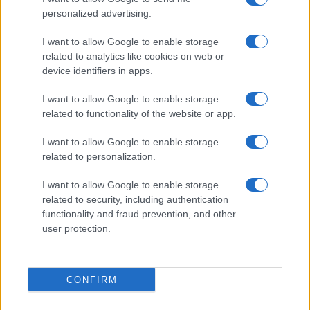
personalized advertising.
I want to allow Google to enable storage
related to analytics like cookies on web or
device identifiers in apps.
I want to allow Google to enable storage
related to functionality of the website or app.
I want to allow Google to enable storage
CHI SIAMO
CONTATTI
PUBBLICITÀ
LAVORA CON NOI
related to personalization.
PRIVACY / COOKIE POLICY
PREFERENZE PRIVACY
I want to allow Google to enable storage
OTTO CHANNEL
related to security, including authentication
functionality and fraud prevention, and other
user protection.
Registrazione del Tribunale di Avellino n. 331 del 23/11/1995
Iscritto al Registro degli Operatori di Comunicazione n. 37512
© Riproduzione Riservata – Ne è consentita esclusivamente una
CONFIRM
riproduzione parziale con citazione della fonte corretta
www.ottopagine.it