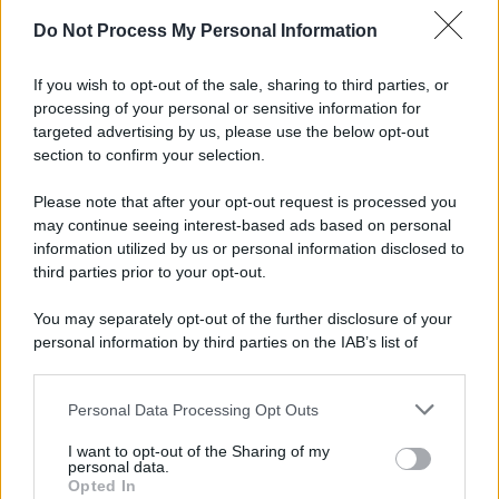
Do Not Process My Personal Information
Montoro, addio a Gerardo Caruso: comunità in
lutto
If you wish to opt-out of the sale, sharing to third parties, or
processing of your personal or sensitive information for
Maltempo, scatta l'allerta meteo: in arrivo
targeted advertising by us, please use the below opt-out
temporali improvvisi e grandinate
section to confirm your selection.
Please note that after your opt-out request is processed you
may continue seeing interest-based ads based on personal
information utilized by us or personal information disclosed to
third parties prior to your opt-out.
You may separately opt-out of the further disclosure of your
personal information by third parties on the IAB’s list of
downstream participants.
Personal Data Processing Opt Outs
This information may also be disclosed by us to third parties
on the IAB’s List of Downstream Participants that may further
I want to opt-out of the Sharing of my
disclose it to other third parties.
personal data.
Opted In
Please note that this website/app uses one or more Google