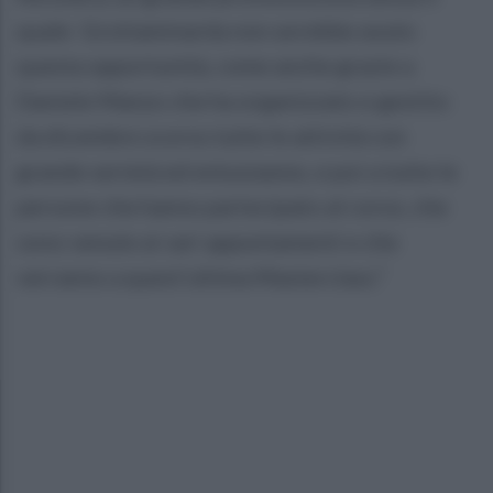
quale Grottaminarda non avrebbe avuto
questa opportunità, come anche grazie a
Daniele Manzo che ha organizzato e gestito
da dicembre scorso tutte le attività con
grande serietà ed entusiasmo, e poi a tutte le
persone che hanno partecipato al corso, che
sono venute ai vari appuntamenti e che
verranno a quest’ultima Masterclass.”